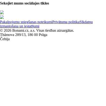
Sekojiet mums sociālajos tīklos
Pakalpojumu sniegšanas noteikumi
Privātuma politika
Sīkdatņu
izmantošana un iestatījumi
© 2026 Bonami.cz, a.s. Visas tiesības aizsargātas.
Thámova 289/13, 186 00 Prāga
Čehija