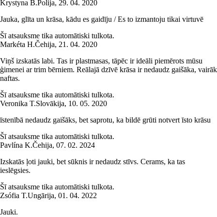
Krystyna B.
Polija
,
29. 04. 2020
Jauka, glīta un krāsa, kādu es gaidīju / Es to izmantoju tikai virtuvē
Šī atsauksme tika automātiski tulkota.
Markéta H.
Čehija
,
21. 04. 2020
Viņš izskatās labi. Tas ir plastmasas, tāpēc ir ideāli piemērots mūsu
ģimenei ar trim bērniem. Reālajā dzīvē krāsa ir nedaudz gaišāka, vairāk
naftas.
Šī atsauksme tika automātiski tulkota.
Veronika T.
Slovākija
,
10. 05. 2020
īstenībā nedaudz gaišāks, bet saprotu, ka bildē grūti notvert īsto krāsu
Šī atsauksme tika automātiski tulkota.
Pavlína K.
Čehija
,
07. 02. 2024
Izskatās ļoti jauki, bet sūknis ir nedaudz stīvs. Cerams, ka tas
ieslēgsies.
Šī atsauksme tika automātiski tulkota.
Zsófia T.
Ungārija
,
01. 04. 2022
Jauki.