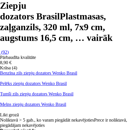
Ziepju
dozators Brasil
Plastmasas,
zaļganzils, 320 ml, 7x9 cm,
augstums 16,5 cm
, …
vairāk
(
92
)
Pārbaudīta kvalitāte
8,90 €
Krāsa (4)
Benzīna zils ziepju dozators Wenko Brasil
Pelēks ziepju dozators Wenko Brasil
Tumši zils ziepju dozators Wenko Brasil
Melns ziepju dozators Wenko Brasil
Likt grozā
Noliktavā > 5 gab., ko varam piegādāt nekavējoties
Prece ir noliktavā,
piegādājam nekavējoties