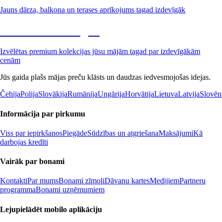
Jauns dārza, balkona un terases aprīkojums tagad izdevīgāk
Premium izdevīgāk
Izvēlētas premium kolekcijas jūsu mājām tagad par izdevīgākām
cenām
Jūs gaida plašs mājas preču klāsts un daudzas iedvesmojošas idejas.
Čehija
Polija
Slovākija
Rumānija
Ungārija
Horvātija
Lietuva
Latvija
Slovēn
Informācija par pirkumu
Viss par iepirkšanos
Piegāde
Sūdzības un atgriešana
Maksājumi
Kā
darbojas kredīti
Vairāk par bonami
Kontakti
Par mums
Bonami zīmoli
Dāvanu kartes
Medijiem
Partneru
programma
Bonami uzņēmumiem
Lejupielādēt mobilo aplikāciju