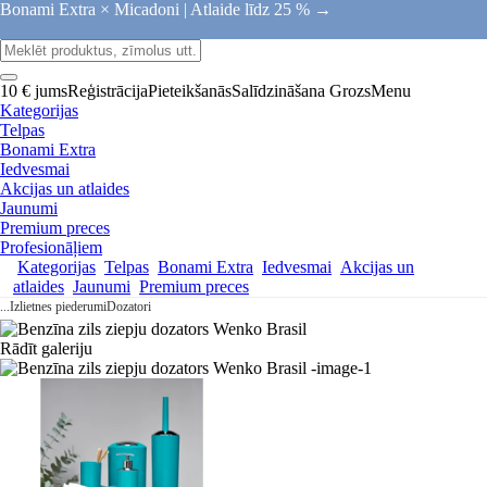
Bonami Extra × Micadoni |
Atlaide līdz 25 % →
10 € jums
Reģistrācija
Pieteikšanās
Salīdzināšana
Grozs
Menu
Kategorijas
Telpas
Bonami Extra
Iedvesmai
Akcijas un atlaides
Jaunumi
Premium preces
Profesionāļiem
Kategorijas
Telpas
Bonami Extra
Iedvesmai
Akcijas un
atlaides
Jaunumi
Premium preces
...
Izlietnes piederumi
Dozatori
Rādīt galeriju