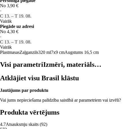
Personīgā piegāde
No 3,90 €
·
C 13. – T 19. 08.
Vairāk
Piegāde uz adresi
No 4,30 €
·
C 13. – T 19. 08.
Vairāk
Plastmasas
Zaļganzils
320 ml
7x9 cm
Augstums 16,5 cm
Visi parametri
Izmēri, materiāls…
Atklājiet visu Brasil klāstu
Jautājums par produktu
Vai jums nepieciešama palīdzība saistībā ar parametriem vai izvēli?
Produkta vērtējums
4.7
Atsauksmju skaits
(
92
)