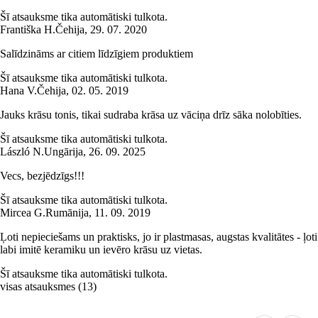
Šī atsauksme tika automātiski tulkota.
Františka H.
Čehija
,
29. 07. 2020
Salīdzināms ar citiem līdzīgiem produktiem
Šī atsauksme tika automātiski tulkota.
Hana V.
Čehija
,
02. 05. 2019
Jauks krāsu tonis, tikai sudraba krāsa uz vāciņa drīz sāka nolobīties.
Šī atsauksme tika automātiski tulkota.
László N.
Ungārija
,
26. 09. 2025
Vecs, bezjēdzīgs!!!
Šī atsauksme tika automātiski tulkota.
Mircea G.
Rumānija
,
11. 09. 2019
Ļoti nepieciešams un praktisks, jo ir plastmasas, augstas kvalitātes - ļoti
labi imitē keramiku un ievēro krāsu uz vietas.
Šī atsauksme tika automātiski tulkota.
visas atsauksmes
(
13
)