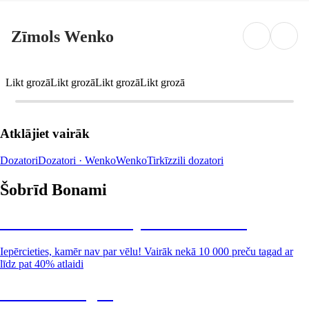
Zīmols Wenko
Likt grozā
Likt grozā
Likt grozā
Likt grozā
Atklājiet vairāk
Dozatori
Dozatori · Wenko
Wenko
Tirkīzzili dozatori
Šobrīd Bonami
Summer Sale: līdz pat 40% atlaide
Iepērcieties, kamēr nav par vēlu! Vairāk nekā 10 000 preču tagad ar
līdz pat 40% atlaidi
Dārzs izdevīgāk