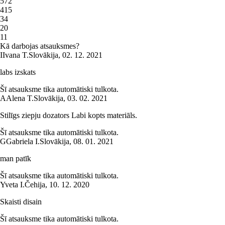
5
72
4
15
3
4
2
0
1
1
Kā darbojas atsauksmes?
I
Ivana T.
Slovākija
,
02. 12. 2021
labs izskats
Šī atsauksme tika automātiski tulkota.
A
Alena T.
Slovākija
,
03. 02. 2021
Stilīgs ziepju dozators Labi kopts materiāls.
Šī atsauksme tika automātiski tulkota.
G
Gabriela I.
Slovākija
,
08. 01. 2021
man patīk
Šī atsauksme tika automātiski tulkota.
Yveta I.
Čehija
,
10. 12. 2020
Skaisti disain
Šī atsauksme tika automātiski tulkota.