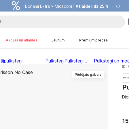
Bonami Extra × Micadoni |
Atlaide līdz 25 % →
Akcijas un atlaides
Jaunumi
Premium preces
ājpulksteņi
Pulksteņi
Pulksteņi
...
Pulksteņi un mod
ID:
Pēdējais gabals
P
Dig
15