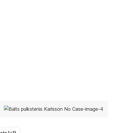
foto
(+1)