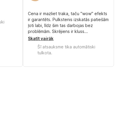
Cena ir mazliet traka, taču "wow" efekts
ir garantēts. Pulkstenis izskatās patiešām
ski
ļoti labi, līdz šim tas darbojas bez
problēmām. Skrējiens ir kluss...
Skatīt vairāk
Šī atsauksme tika automātiski
tulkota.