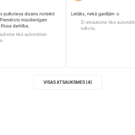
s pulksteņa dizains noteikti
Lielāks, nekā gaidījām ☺️
 Piemērots mūsdienīgam
Šī atsauksme tika automāti
. Klusa darbība.
tulkota.
sauksme tika automātiski
a.
VISAS ATSAUKSMES
(
4
)