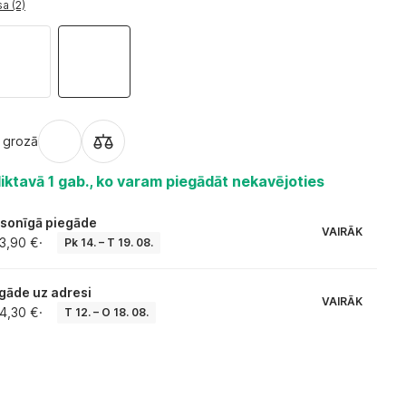
a (2)
t grozā
iktavā 1 gab., ko varam piegādāt nekavējoties
sonīgā piegāde
VAIRĀK
3,90 €
·
Pk 14. – T 19. 08.
gāde uz adresi
VAIRĀK
4,30 €
·
T 12. – O 18. 08.