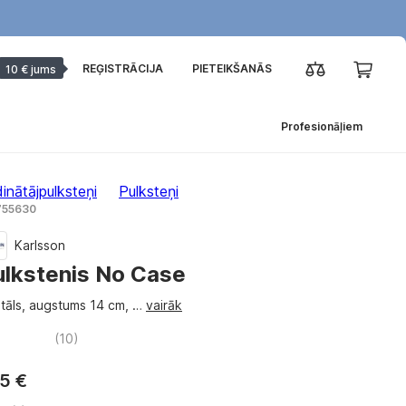
REĢISTRĀCIJA
PIETEIKŠANĀS
10 € jums
Profesionāļiem
inātājpulksteņi
Pulksteņi
 755630
Karlsson
ulkstenis No Case
itāls, augstums 14 cm
, …
vairāk
(
10
)
5 €