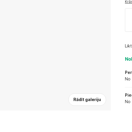
Krās
Lik
Nol
Per
No 
Pie
Rādīt galeriju
No 