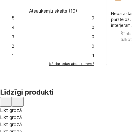
Atsauksmju skaits
(
10
)
Neparastai
5
9
pārsteidz.
interjeram
4
0
Šī at
3
0
tulkot
2
0
1
1
Kā darbojas atsauksmes?
Līdzīgi produkti
Likt grozā
Likt grozā
Likt grozā
Likt grozā