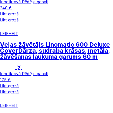
Ir noliktavā
Pēdējie gabali
240 €
Likt grozā
Likt grozā
LEIFHEIT
Veļas žāvētājs Linomatic 600 Deluxe
Cover
Dārza, sudraba krāsas, metāla,
žāvēšanas laukuma garums 60 m
(
2
)
Ir noliktavā
Pēdējie gabali
175 €
Likt grozā
Likt grozā
LEIFHEIT