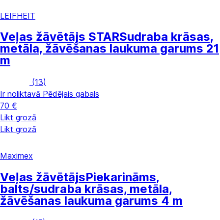
LEIFHEIT
Veļas žāvētājs STAR
Sudraba krāsas,
metāla, žāvēšanas laukuma garums 21
m
(
13
)
Ir noliktavā
Pēdējais gabals
70 €
Likt grozā
Likt grozā
Maximex
Veļas žāvētājs
Piekarināms,
balts/sudraba krāsas, metāla,
žāvēšanas laukuma garums 4 m