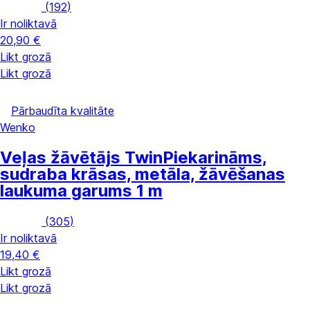
(
192
)
Ir noliktavā
20,90 €
Likt grozā
Likt grozā
Pārbaudīta kvalitāte
Wenko
Veļas žāvētājs Twin
Piekarināms,
sudraba krāsas, metāla, žāvēšanas
laukuma garums 1 m
(
305
)
Ir noliktavā
19,40 €
Likt grozā
Likt grozā