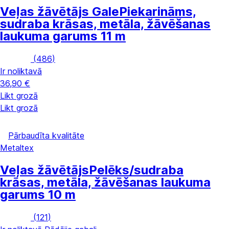
Veļas žāvētājs Gale
Piekarināms,
sudraba krāsas, metāla, žāvēšanas
laukuma garums 11 m
(
486
)
Ir noliktavā
36,90 €
Likt grozā
Likt grozā
Pārbaudīta kvalitāte
Metaltex
Veļas žāvētājs
Pelēks/sudraba
krāsas, metāla, žāvēšanas laukuma
garums 10 m
(
121
)