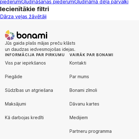
piederumi
Gludināšanas piederumi
Gludināmā dēļa pārvalki
Iecienītākie filtri
Dārza veļas žāvētāji
Jūs gaida plašs mājas preču klāsts
un daudzas iedvesmojošas idejas.
INFORMĀCIJA PAR PIRKUMU
VAIRĀK PAR BONAMI
Viss par iepirkšanos
Kontakti
Piegāde
Par mums
Sūdzības un atgriešana
Bonami zīmoli
Maksājumi
Dāvanu kartes
Kā darbojas kredīti
Medijiem
Partneru programma