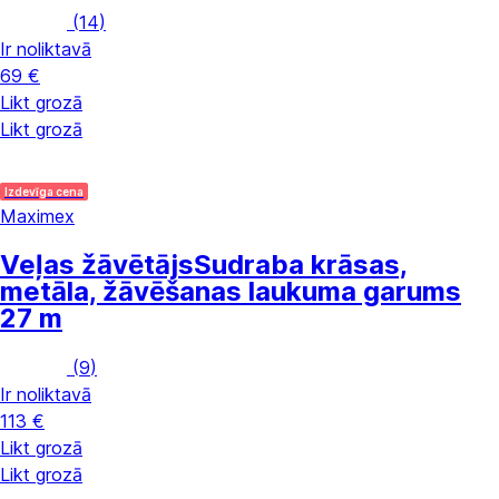
(
14
)
Ir noliktavā
69 €
Likt grozā
Likt grozā
Izdevīga cena
Maximex
Veļas žāvētājs
Sudraba krāsas,
metāla, žāvēšanas laukuma garums
27 m
(
9
)
Ir noliktavā
113 €
Likt grozā
Likt grozā