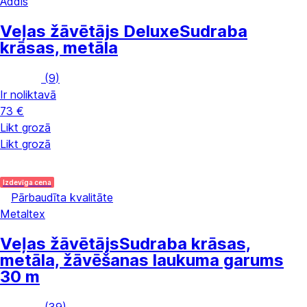
Addis
Veļas žāvētājs Deluxe
Sudraba
krāsas, metāla
(
9
)
Ir noliktavā
73 €
Likt grozā
Likt grozā
Izdevīga cena
Pārbaudīta kvalitāte
Metaltex
Veļas žāvētājs
Sudraba krāsas,
metāla, žāvēšanas laukuma garums
30 m