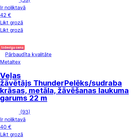
(
39
)
Ir noliktavā
42 €
Likt grozā
Likt grozā
Izdevīga cena
Pārbaudīta kvalitāte
Metaltex
Veļas
žāvētājs Thunder
Pelēks/sudraba
krāsas, metāla, žāvēšanas laukuma
garums 22 m
(
93
)
Ir noliktavā
40 €
Likt grozā