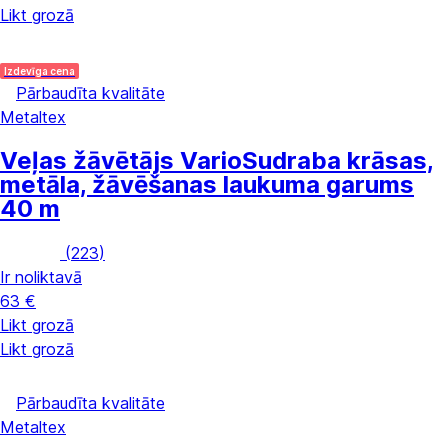
Likt grozā
Izdevīga cena
Pārbaudīta kvalitāte
Metaltex
Veļas žāvētājs Vario
Sudraba krāsas,
metāla, žāvēšanas laukuma garums
40 m
(
223
)
Ir noliktavā
63 €
Likt grozā
Likt grozā
Pārbaudīta kvalitāte
Metaltex