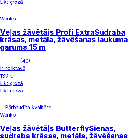
Likt grozā
Wenko
Veļas žāvētājs Profi Extra
Sudraba
krāsas, metāla, žāvēšanas laukuma
garums 15 m
(
49
)
Ir noliktavā
130 €
Likt grozā
Likt grozā
Pārbaudīta kvalitāte
Wenko
Veļas žāvētājs Butterfly
Sienas,
sudraba krāsas, metāla, žāvēšanas