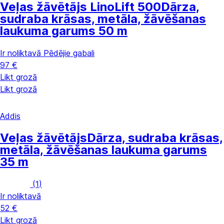
Veļas žāvētājs LinoLift 500
Dārza,
sudraba krāsas, metāla, žāvēšanas
laukuma garums 50 m
Ir noliktavā
Pēdējie gabali
97 €
Likt grozā
Likt grozā
Addis
Veļas žāvētājs
Dārza, sudraba krāsas,
metāla, žāvēšanas laukuma garums
35 m
(
1
)
Ir noliktavā
52 €
Likt grozā