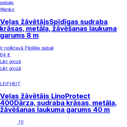
gabalu
Wenko
Veļas žāvētājs
Spīdīgas sudraba
krāsas, metāla, žāvēšanas laukuma
garums 8 m
Ir noliktavā
Pēdējie gabali
64 €
Likt grozā
Likt grozā
LEIFHEIT
Veļas žāvētājs LinoProtect
400
Dārza, sudraba krāsas, metāla,
žāvēšanas laukuma garums 40 m
(
1
)