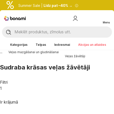
Summer Sale |
Līdz pat –40% →
Menu
Kategorijas
Telpas
Iedvesmai
Akcijas un atlaides
...
Veļas mazgāšanai un gludināšanai
Veļas žāvētāji
Sudraba krāsas veļas žāvētāji
Filtri
1
Ir krājumā