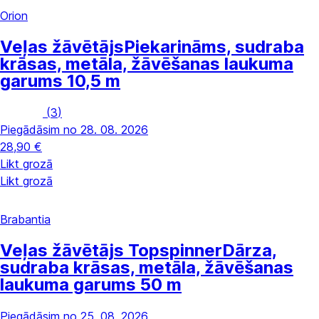
Orion
Veļas žāvētājs
Piekarināms, sudraba
krāsas, metāla, žāvēšanas laukuma
garums 10,5 m
(
3
)
Piegādāsim no 28. 08. 2026
28,90 €
Likt grozā
Likt grozā
Brabantia
Veļas žāvētājs Topspinner
Dārza,
sudraba krāsas, metāla, žāvēšanas
laukuma garums 50 m
Piegādāsim no 25. 08. 2026