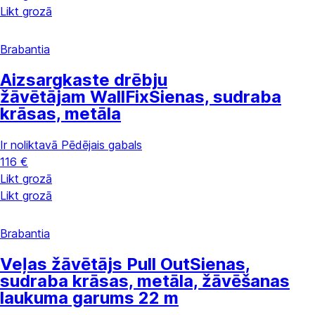
Likt grozā
Brabantia
Aizsargkaste drēbju
žāvētājam WallFix
Sienas, sudraba
krāsas, metāla
Ir noliktavā
Pēdējais gabals
116 €
Likt grozā
Likt grozā
Brabantia
Veļas žāvētājs Pull Out
Sienas,
sudraba krāsas, metāla, žāvēšanas
laukuma garums 22 m