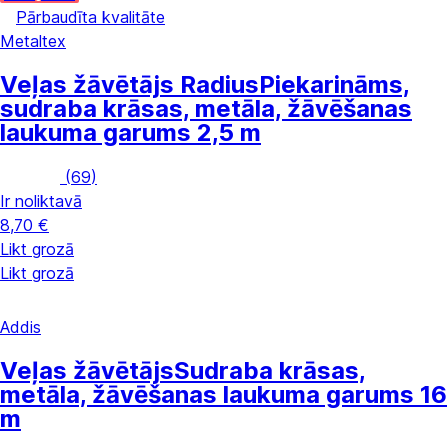
Pārbaudīta kvalitāte
Metaltex
Veļas žāvētājs Radius
Piekarināms,
sudraba krāsas, metāla, žāvēšanas
laukuma garums 2,5 m
(
69
)
Ir noliktavā
8,70 €
Likt grozā
Likt grozā
Addis
Veļas žāvētājs
Sudraba krāsas,
metāla, žāvēšanas laukuma garums 16
m