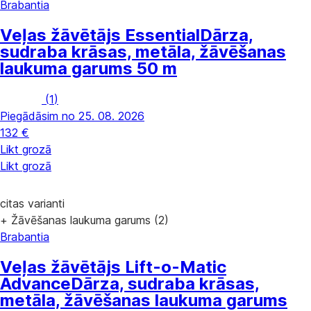
Brabantia
Veļas žāvētājs Essential
Dārza,
sudraba krāsas, metāla, žāvēšanas
laukuma garums 50 m
(
1
)
Piegādāsim no 25. 08. 2026
132 €
Likt grozā
Likt grozā
citas varianti
+ Žāvēšanas laukuma garums (2)
Brabantia
Veļas žāvētājs Lift-o-Matic
Advance
Dārza, sudraba krāsas,
metāla, žāvēšanas laukuma garums