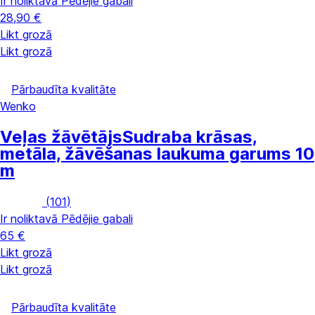
Ir noliktavā
Pēdējie gabali
28,90 €
Likt grozā
Likt grozā
Pārbaudīta kvalitāte
Wenko
Veļas žāvētājs
Sudraba krāsas,
metāla, žāvēšanas laukuma garums 10
m
(
101
)
Ir noliktavā
Pēdējie gabali
65 €
Likt grozā
Likt grozā
Pārbaudīta kvalitāte