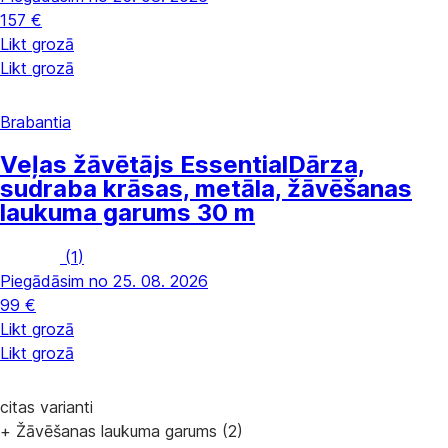
157 €
Likt grozā
Likt grozā
Brabantia
Veļas žāvētājs Essential
Dārza,
sudraba krāsas, metāla, žāvēšanas
laukuma garums 30 m
(
1
)
Piegādāsim no 25. 08. 2026
99 €
Likt grozā
Likt grozā
citas varianti
+ Žāvēšanas laukuma garums (2)