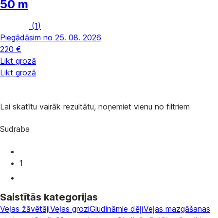
50 m
(
1
)
Piegādāsim no 25. 08. 2026
220 €
Likt grozā
Likt grozā
Lai skatītu vairāk rezultātu, noņemiet vienu no filtriem
Sudraba
1
Saistītās kategorijas
Veļas žāvētāji
Veļas grozi
Gludināmie dēļi
Veļas mazgāšanas