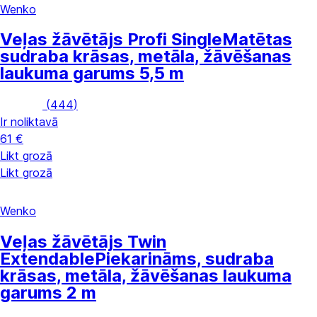
Wenko
Veļas žāvētājs Profi Single
Matētas
sudraba krāsas, metāla, žāvēšanas
laukuma garums 5,5 m
(
444
)
Ir noliktavā
61 €
Likt grozā
Likt grozā
Wenko
Veļas žāvētājs Twin
Extendable
Piekarināms, sudraba
krāsas, metāla, žāvēšanas laukuma
garums 2 m