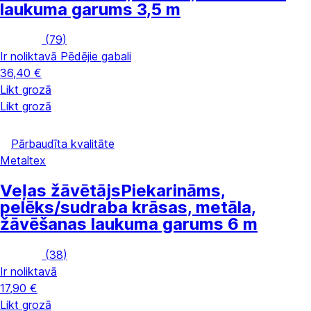
laukuma garums 3,5 m
(
79
)
Ir noliktavā
Pēdējie gabali
36,40 €
Likt grozā
Likt grozā
Pārbaudīta kvalitāte
Metaltex
Veļas žāvētājs
Piekarināms,
pelēks/sudraba krāsas, metāla,
žāvēšanas laukuma garums 6 m
(
38
)
Ir noliktavā
17,90 €
Likt grozā