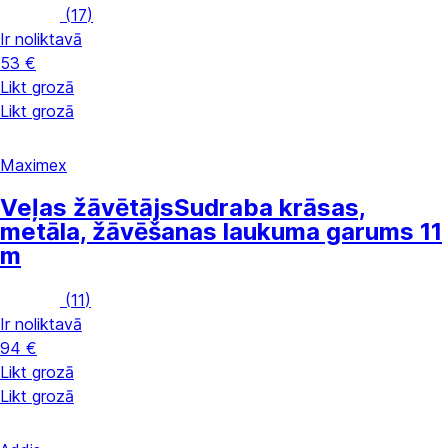
(
17
)
Ir noliktavā
53 €
Likt grozā
Likt grozā
Maximex
Veļas žāvētājs
Sudraba krāsas,
metāla, žāvēšanas laukuma garums 11
m
(
11
)
Ir noliktavā
94 €
Likt grozā
Likt grozā