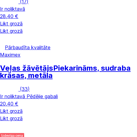
(
17
)
Ir noliktavā
28,40 €
Likt grozā
Likt grozā
Pārbaudīta kvalitāte
Maximex
Veļas žāvētājs
Piekarināms, sudraba
krāsas, metāla
(
33
)
Ir noliktavā
Pēdējie gabali
20,40 €
Likt grozā
Likt grozā
Izdevīga cena