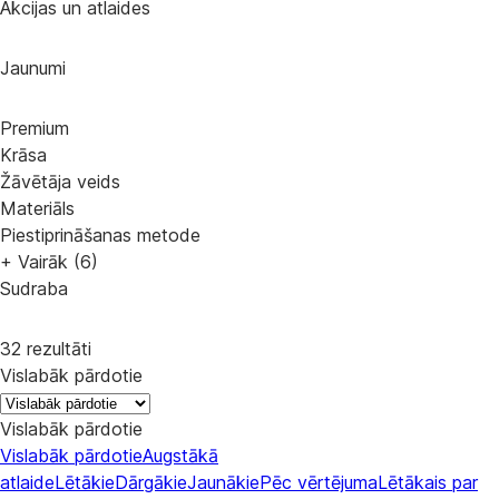
Akcijas un atlaides
Jaunumi
Premium
Krāsa
Žāvētāja veids
Materiāls
Piestiprināšanas metode
+ Vairāk (6)
Sudraba
32 rezultāti
Vislabāk pārdotie
Vislabāk pārdotie
Vislabāk pārdotie
Augstākā
atlaide
Lētākie
Dārgākie
Jaunākie
Pēc vērtējuma
Lētākais par