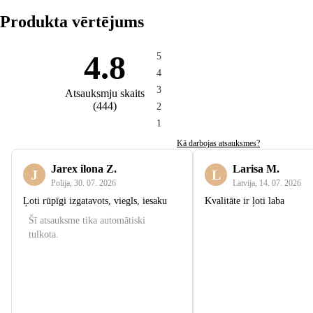
Produkta vērtējums
4.8
5
4
3
Atsauksmju skaits
(
444
)
2
1
Kā darbojas atsauksmes?
Jarex ilona Z.
Larisa M.
J
L
Polija
,
30. 07. 2026
Latvija
,
14. 07. 2026
Ļoti rūpīgi izgatavots, viegls, iesaku
Kvalitāte ir ļoti laba
Šī atsauksme tika automātiski
tulkota.