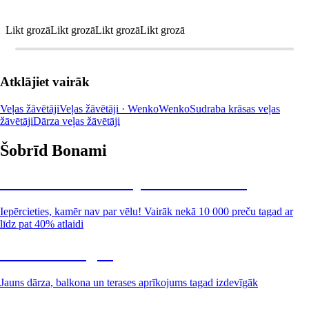
Likt grozā
Likt grozā
Likt grozā
Likt grozā
Atklājiet vairāk
Veļas žāvētāji
Veļas žāvētāji · Wenko
Wenko
Sudraba krāsas veļas
žāvētāji
Dārza veļas žāvētāji
Šobrīd Bonami
Summer Sale: līdz pat 40% atlaide
Iepērcieties, kamēr nav par vēlu! Vairāk nekā 10 000 preču tagad ar
līdz pat 40% atlaidi
Dārzs izdevīgāk
Jauns dārza, balkona un terases aprīkojums tagad izdevīgāk