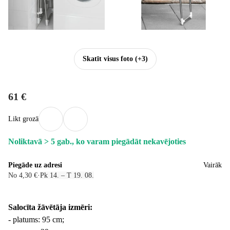
Skatīt visus foto
(+3)
61 €
Likt grozā
Noliktavā > 5 gab., ko varam piegādāt nekavējoties
Piegāde uz adresi
Vairāk
No 4,30 €
·
Pk 14. – T 19. 08.
Salocīta žāvētāja izmēri:
- platums: 95 cm;