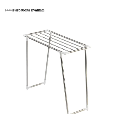
Pārbaudīta kvalitāte
(
444
)