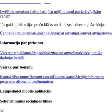
Premium izdevīgāk
Izvēlētas premium kolekcijas jūsu mājām tagad par izdevīgākām
cenām
Jūs gaida plašs mājas preču klāsts un daudzas iedvesmojošas idejas.
Čehija
Polija
Slovākija
Rumānija
Ungārija
Horvātija
Lietuva
Latvija
Slovēn
Informācija par pirkumu
Viss par iepirkšanos
Piegāde
Sūdzības un atgriešana
Maksājumi
Kā
darbojas kredīti
Vairāk par bonami
Kontakti
Par mums
Bonami zīmoli
Dāvanu kartes
Medijiem
Partneru
programma
Bonami uzņēmumiem
Lejupielādēt mobilo aplikāciju
Sekojiet mums sociālajos tīklos