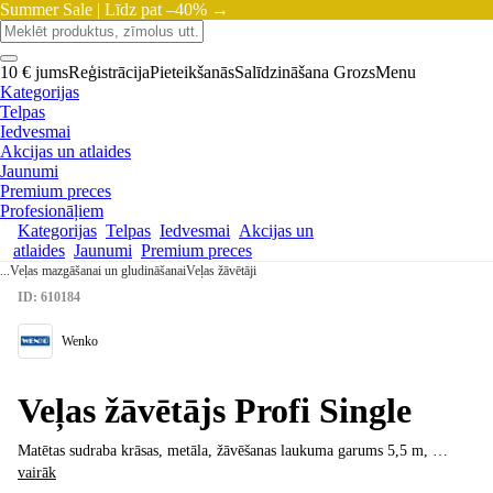
Summer Sale |
Līdz pat –40% →
10 € jums
Reģistrācija
Pieteikšanās
Salīdzināšana
Grozs
Menu
Kategorijas
Telpas
Iedvesmai
Akcijas un atlaides
Jaunumi
Premium preces
Profesionāļiem
Kategorijas
Telpas
Iedvesmai
Akcijas un
atlaides
Jaunumi
Premium preces
...
Veļas mazgāšanai un gludināšanai
Veļas žāvētāji
ID: 610184
Wenko
Veļas žāvētājs Profi Single
Matētas sudraba krāsas, metāla, žāvēšanas laukuma garums 5,5 m
, …
vairāk