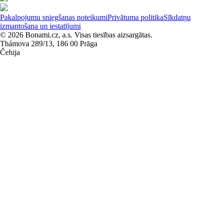
Pakalpojumu sniegšanas noteikumi
Privātuma politika
Sīkdatņu
izmantošana un iestatījumi
© 2026 Bonami.cz, a.s. Visas tiesības aizsargātas.
Thámova 289/13, 186 00 Prāga
Čehija