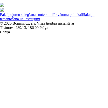
Pakalpojumu sniegšanas noteikumi
Privātuma politika
Sīkdatņu
izmantošana un iestatījumi
© 2026 Bonami.cz, a.s. Visas tiesības aizsargātas.
Thámova 289/13, 186 00 Prāga
Čehija