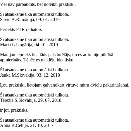
Vēl nav pārbaudīts, bet noteikti praktiski.
Šī atsauksme tika automātiski tulkota.
Savin A.
Rumānija
,
09. 01. 2019
Perfekts PTR radiators
Šī atsauksme tika automātiski tulkota.
Mária L.
Ungārija
,
04. 01. 2019
Man jau iepriekš bija tāds pats turētājs, un es ar to biju pilnībā
apmierināts. Tāpēc es meklēju identisku.
Šī atsauksme tika automātiski tulkota.
Janka M.
Slovākija
,
03. 12. 2018
Ļoti praktiski, lietojam galvenokārt virtuvē mitru dvieļu pakarināšanai.
Šī atsauksme tika automātiski tulkota.
Terezia S.
Slovākija
,
29. 07. 2018
ir ļoti praktisks.
Šī atsauksme tika automātiski tulkota.
Anna B.
Čehija
,
21. 10. 2017