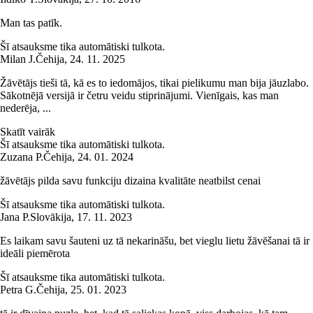
Man tas patīk.
Šī atsauksme tika automātiski tulkota.
Milan J.
Čehija
,
24. 11. 2025
Žāvētājs tieši tā, kā es to iedomājos, tikai pielikumu man bija jāuzlabo.
Sākotnējā versijā ir četru veidu stiprinājumi. Vienīgais, kas man
nederēja, ...
Skatīt vairāk
Šī atsauksme tika automātiski tulkota.
Zuzana P.
Čehija
,
24. 01. 2024
žāvētājs pilda savu funkciju dizaina kvalitāte neatbilst cenai
Šī atsauksme tika automātiski tulkota.
Jana P.
Slovākija
,
17. 11. 2023
Es laikam savu šauteni uz tā nekarināšu, bet vieglu lietu žāvēšanai tā ir
ideāli piemērota
Šī atsauksme tika automātiski tulkota.
Petra G.
Čehija
,
25. 01. 2023