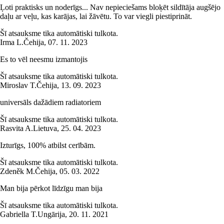
Ļoti praktisks un noderīgs... Nav nepieciešams bloķēt sildītāja augšējo
daļu ar veļu, kas karājas, lai žāvētu. To var viegli piestiprināt.
Šī atsauksme tika automātiski tulkota.
Irma L.
Čehija
,
07. 11. 2023
Es to vēl neesmu izmantojis
Šī atsauksme tika automātiski tulkota.
Miroslav T.
Čehija
,
13. 09. 2023
universāls dažādiem radiatoriem
Šī atsauksme tika automātiski tulkota.
Rasvita A.
Lietuva
,
25. 04. 2023
Izturīgs, 100% atbilst cerībām.
Šī atsauksme tika automātiski tulkota.
Zdeněk M.
Čehija
,
05. 03. 2022
Man bija pērkot līdzīgu man bija
Šī atsauksme tika automātiski tulkota.
Gabriella T.
Ungārija
,
20. 11. 2021