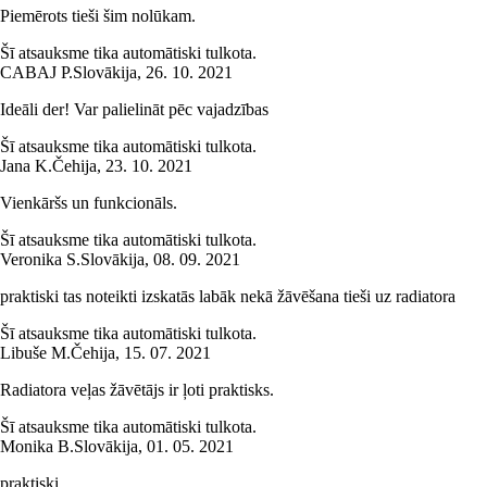
Piemērots tieši šim nolūkam.
Šī atsauksme tika automātiski tulkota.
CABAJ P.
Slovākija
,
26. 10. 2021
Ideāli der! Var palielināt pēc vajadzības
Šī atsauksme tika automātiski tulkota.
Jana K.
Čehija
,
23. 10. 2021
Vienkāršs un funkcionāls.
Šī atsauksme tika automātiski tulkota.
Veronika S.
Slovākija
,
08. 09. 2021
praktiski tas noteikti izskatās labāk nekā žāvēšana tieši uz radiatora
Šī atsauksme tika automātiski tulkota.
Libuše M.
Čehija
,
15. 07. 2021
Radiatora veļas žāvētājs ir ļoti praktisks.
Šī atsauksme tika automātiski tulkota.
Monika B.
Slovākija
,
01. 05. 2021
praktiski