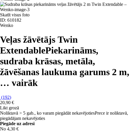
Skatīt visus foto
ID: 610182
Wenko
Veļas žāvētājs Twin
Extendable
Piekarināms,
sudraba krāsas, metāla,
žāvēšanas laukuma garums 2 m
,
…
vairāk
(
192
)
20,90 €
Likt grozā
Noliktavā > 5 gab., ko varam piegādāt nekavējoties
Prece ir noliktavā,
piegādājam nekavējoties
Piegāde uz adresi
No 4,30 €