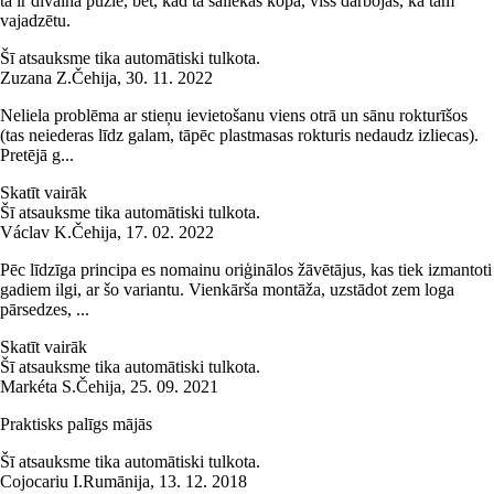
tā ir dīvaina puzle, bet, kad tā saliekas kopā, viss darbojas, kā tam
vajadzētu.
Šī atsauksme tika automātiski tulkota.
Zuzana Z.
Čehija
,
30. 11. 2022
Neliela problēma ar stieņu ievietošanu viens otrā un sānu rokturīšos
(tas neiederas līdz galam, tāpēc plastmasas rokturis nedaudz izliecas).
Pretējā g...
Skatīt vairāk
Šī atsauksme tika automātiski tulkota.
Václav K.
Čehija
,
17. 02. 2022
Pēc līdzīga principa es nomainu oriģinālos žāvētājus, kas tiek izmantoti
gadiem ilgi, ar šo variantu. Vienkārša montāža, uzstādot zem loga
pārsedzes, ...
Skatīt vairāk
Šī atsauksme tika automātiski tulkota.
Markéta S.
Čehija
,
25. 09. 2021
Praktisks palīgs mājās
Šī atsauksme tika automātiski tulkota.
Cojocariu I.
Rumānija
,
13. 12. 2018