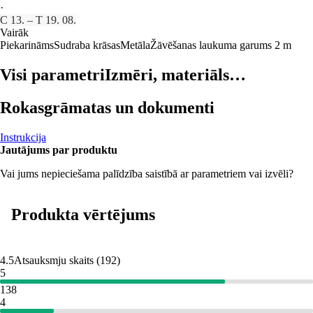
·
C 13. – T 19. 08.
Vairāk
Piekarināms
Sudraba krāsas
Metāla
Žāvēšanas laukuma garums 2 m
Visi parametri
Izmēri, materiāls…
Rokasgrāmatas un dokumenti
Instrukcija
Jautājums par produktu
Vai jums nepieciešama palīdzība saistībā ar parametriem vai izvēli?
Produkta vērtējums
4.5
Atsauksmju skaits
(
192
)
5
138
4