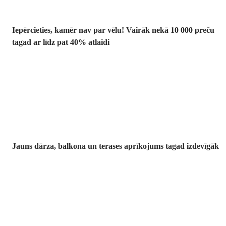
Iepērcieties, kamēr nav par vēlu! Vairāk nekā 10 000 preču
tagad ar līdz pat 40% atlaidi
Dārzs izdevīgāk
Jauns dārza, balkona un terases aprīkojums tagad izdevīgāk
Premium
izdevīgāk