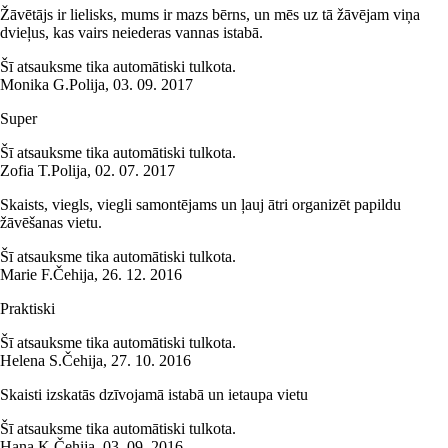
Žāvētājs ir lielisks, mums ir mazs bērns, un mēs uz tā žāvējam viņa
dvieļus, kas vairs neiederas vannas istabā.
Šī atsauksme tika automātiski tulkota.
Monika G.
Polija
,
03. 09. 2017
Super
Šī atsauksme tika automātiski tulkota.
Zofia T.
Polija
,
02. 07. 2017
Skaists, viegls, viegli samontējams un ļauj ātri organizēt papildu
žāvēšanas vietu.
Šī atsauksme tika automātiski tulkota.
Marie F.
Čehija
,
26. 12. 2016
Praktiski
Šī atsauksme tika automātiski tulkota.
Helena S.
Čehija
,
27. 10. 2016
Skaisti izskatās dzīvojamā istabā un ietaupa vietu
Šī atsauksme tika automātiski tulkota.
Hana K.
Čehija
,
03. 09. 2016