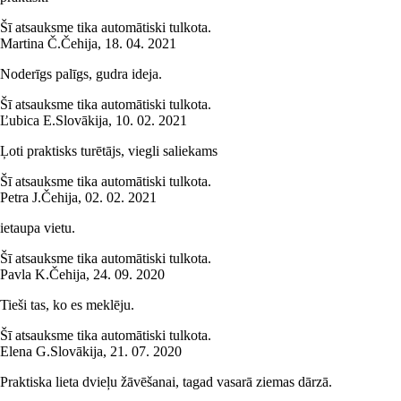
Šī atsauksme tika automātiski tulkota.
Martina Č.
Čehija
,
18. 04. 2021
Noderīgs palīgs, gudra ideja.
Šī atsauksme tika automātiski tulkota.
Ľubica E.
Slovākija
,
10. 02. 2021
Ļoti praktisks turētājs, viegli saliekams
Šī atsauksme tika automātiski tulkota.
Petra J.
Čehija
,
02. 02. 2021
ietaupa vietu.
Šī atsauksme tika automātiski tulkota.
Pavla K.
Čehija
,
24. 09. 2020
Tieši tas, ko es meklēju.
Šī atsauksme tika automātiski tulkota.
Elena G.
Slovākija
,
21. 07. 2020
Praktiska lieta dvieļu žāvēšanai, tagad vasarā ziemas dārzā.