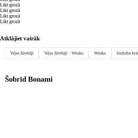
Likt grozā
Likt grozā
Likt grozā
Likt grozā
Atklājiet vairāk
Veļas žāvētāji
Veļas žāvētāji · Wenko
Wenko
Sudraba krās
Šobrīd Bonami
Summer Sale:
līdz pat 40%
atlaide