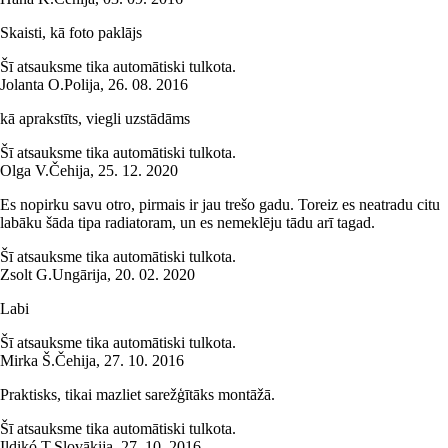
Skaisti, kā foto paklājs
Šī atsauksme tika automātiski tulkota.
Jolanta O.
Polija
,
26. 08. 2016
kā aprakstīts, viegli uzstādāms
Šī atsauksme tika automātiski tulkota.
Olga V.
Čehija
,
25. 12. 2020
Es nopirku savu otro, pirmais ir jau trešo gadu. Toreiz es neatradu citu
labāku šāda tipa radiatoram, un es nemeklēju tādu arī tagad.
Šī atsauksme tika automātiski tulkota.
Zsolt G.
Ungārija
,
20. 02. 2020
Labi
Šī atsauksme tika automātiski tulkota.
Mirka Š.
Čehija
,
27. 10. 2016
Praktisks, tikai mazliet sarežģītāks montāžā.
Šī atsauksme tika automātiski tulkota.
Ildikó T.
Slovākija
,
27. 10. 2016