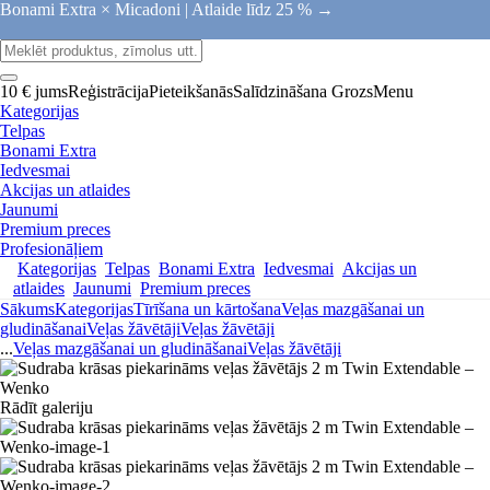
Bonami Extra × Micadoni |
Atlaide līdz 25 % →
10 € jums
Reģistrācija
Pieteikšanās
Salīdzināšana
Grozs
Menu
Kategorijas
Telpas
Bonami Extra
Iedvesmai
Akcijas un atlaides
Jaunumi
Premium preces
Profesionāļiem
Kategorijas
Telpas
Bonami Extra
Iedvesmai
Akcijas un
atlaides
Jaunumi
Premium preces
Sākums
Kategorijas
Tīrīšana un kārtošana
Veļas mazgāšanai un
gludināšanai
Veļas žāvētāji
Veļas žāvētāji
...
Veļas mazgāšanai un gludināšanai
Veļas žāvētāji
Rādīt galeriju