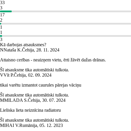
33
3
17
2
1
1
3
Kā darbojas atsauksmes?
N
Nataša K.
Čehija
,
28. 11. 2024
Attaisno cerības - neaizņem vietu, ērti žāvēt dažas drānas.
Šī atsauksme tika automātiski tulkota.
V
Vít P.
Čehija
,
02. 09. 2024
tikai varētu izmantot caurules pārejas vāciņu
Šī atsauksme tika automātiski tulkota.
M
MILADA S.
Čehija
,
30. 07. 2024
Lieliska lieta neiznīcina radiatoru
Šī atsauksme tika automātiski tulkota.
MIHAI V.
Rumānija
,
05. 12. 2023