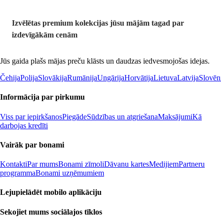
Izvēlētas premium kolekcijas jūsu mājām tagad par
izdevīgākām cenām
Jūs gaida plašs mājas preču klāsts un daudzas iedvesmojošas idejas.
Čehija
Polija
Slovākija
Rumānija
Ungārija
Horvātija
Lietuva
Latvija
Slovēn
Informācija par pirkumu
Viss par iepirkšanos
Piegāde
Sūdzības un atgriešana
Maksājumi
Kā
darbojas kredīti
Vairāk par bonami
Kontakti
Par mums
Bonami zīmoli
Dāvanu kartes
Medijiem
Partneru
programma
Bonami uzņēmumiem
Lejupielādēt mobilo aplikāciju
Sekojiet mums sociālajos tīklos