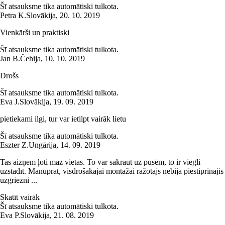
Šī atsauksme tika automātiski tulkota.
Petra K.
Slovākija
,
20. 10. 2019
Vienkārši un praktiski
Šī atsauksme tika automātiski tulkota.
Jan B.
Čehija
,
10. 10. 2019
Drošs
Šī atsauksme tika automātiski tulkota.
Eva J.
Slovākija
,
19. 09. 2019
pietiekami ilgi, tur var ietilpt vairāk lietu
Šī atsauksme tika automātiski tulkota.
Eszter Z.
Ungārija
,
14. 09. 2019
Tas aizņem ļoti maz vietas. To var sakraut uz pusēm, to ir viegli
uzstādīt. Manuprāt, visdrošākajai montāžai ražotājs nebija piestiprinājis
uzgriezni ...
Skatīt vairāk
Šī atsauksme tika automātiski tulkota.
Eva P.
Slovākija
,
21. 08. 2019