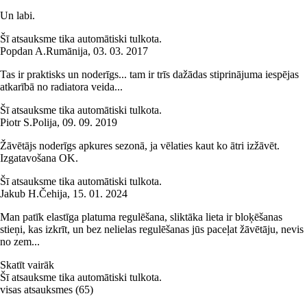
Un labi.
Šī atsauksme tika automātiski tulkota.
Popdan A.
Rumānija
,
03. 03. 2017
Tas ir praktisks un noderīgs... tam ir trīs dažādas stiprinājuma iespējas
atkarībā no radiatora veida...
Šī atsauksme tika automātiski tulkota.
Piotr S.
Polija
,
09. 09. 2019
Žāvētājs noderīgs apkures sezonā, ja vēlaties kaut ko ātri izžāvēt.
Izgatavošana OK.
Šī atsauksme tika automātiski tulkota.
Jakub H.
Čehija
,
15. 01. 2024
Man patīk elastīga platuma regulēšana, sliktāka lieta ir bloķēšanas
stieņi, kas izkrīt, un bez nelielas regulēšanas jūs paceļat žāvētāju, nevis
no zem...
Skatīt vairāk
Šī atsauksme tika automātiski tulkota.
visas atsauksmes
(
65
)