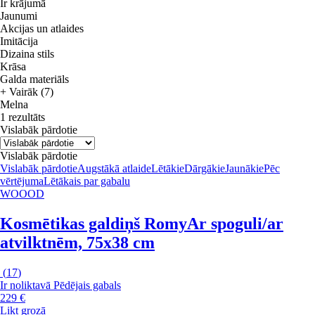
Ir krājumā
Jaunumi
Akcijas un atlaides
Imitācija
Dizaina stils
Krāsa
Galda materiāls
+ Vairāk (7)
Melna
1 rezultāts
Vislabāk pārdotie
Vislabāk pārdotie
Vislabāk pārdotie
Augstākā atlaide
Lētākie
Dārgākie
Jaunākie
Pēc
vērtējuma
Lētākais par gabalu
WOOOD
Kosmētikas galdiņš Romy
Ar spoguli/ar
atvilktnēm, 75x38 cm
(
17
)
Ir noliktavā
Pēdējais gabals
229 €
Likt grozā