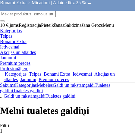
Bonami Extra × Micadoni |
Atlaide līdz 25 % →
10 € jums
Reģistrācija
Pieteikšanās
Salīdzināšana
Grozs
Menu
Kategorijas
Telpas
Bonami Extra
Iedvesmai
Akcijas un atlaides
Jaunumi
Premium preces
Profesionāļiem
Kategorijas
Telpas
Bonami Extra
Iedvesmai
Akcijas un
atlaides
Jaunumi
Premium preces
Sākums
Kategorijas
Mēbeles
Galdi un rakstāmgaldi
Tualetes
galdiņi
Tualetes galdiņi
...
Galdi un rakstāmgaldi
Tualetes galdiņi
Melni tualetes galdiņi
Filtri
1