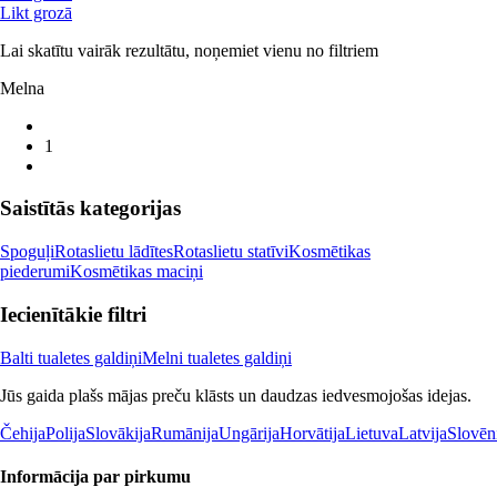
Likt grozā
Lai skatītu vairāk rezultātu, noņemiet vienu no filtriem
Melna
1
Saistītās kategorijas
Spoguļi
Rotaslietu lādītes
Rotaslietu statīvi
Kosmētikas
piederumi
Kosmētikas maciņi
Iecienītākie filtri
Balti tualetes galdiņi
Melni tualetes galdiņi
Jūs gaida plašs mājas preču klāsts un daudzas iedvesmojošas idejas.
Čehija
Polija
Slovākija
Rumānija
Ungārija
Horvātija
Lietuva
Latvija
Slovēn
Informācija par pirkumu