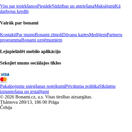
Viss par iepirkšanos
Piegāde
Sūdzības un atgriešana
Maksājumi
Kā
darbojas kredīti
Vairāk par bonami
Kontakti
Par mums
Bonami zīmoli
Dāvanu kartes
Medijiem
Partneru
programma
Bonami uzņēmumiem
Lejupielādēt mobilo aplikāciju
Sekojiet mums sociālajos tīklos
Pakalpojumu sniegšanas noteikumi
Privātuma politika
Sīkdatņu
izmantošana un iestatījumi
© 2026 Bonami.cz, a.s. Visas tiesības aizsargātas.
Thámova 289/13, 186 00 Prāga
Čehija