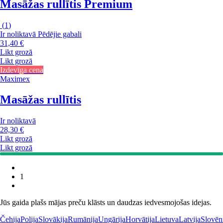
Masāžas rullītis Premium
(
1
)
Ir noliktavā
Pēdējie gabali
31,40 €
Likt grozā
Likt grozā
Izdevīga cena
Maximex
Masāžas rullītis
Ir noliktavā
28,30 €
Likt grozā
Likt grozā
1
Jūs gaida plašs mājas preču klāsts un daudzas iedvesmojošas idejas.
Čehija
Polija
Slovākija
Rumānija
Ungārija
Horvātija
Lietuva
Latvija
Slovēn