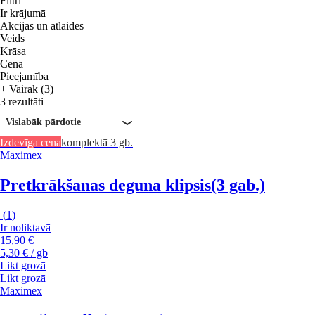
Filtri
Ir krājumā
Akcijas un atlaides
Veids
Krāsa
Cena
Pieejamība
+ Vairāk (3)
3 rezultāti
Vislabāk pārdotie
Izdevīga cena
komplektā 3 gb.
Maximex
Pretkrākšanas deguna klipsis
(3 gab.)
(
1
)
Ir noliktavā
15,90 €
5,30 € / gb
Likt grozā
Likt grozā
Maximex