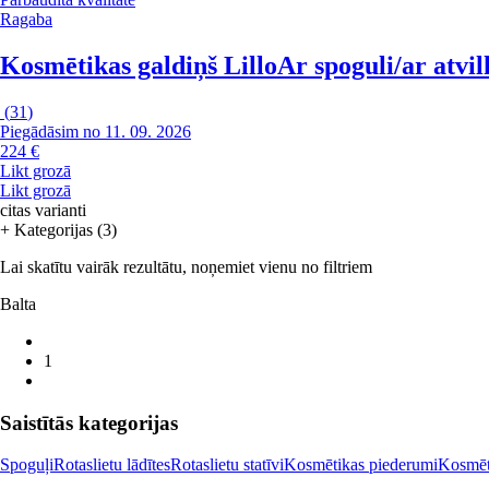
Ragaba
Kosmētikas galdiņš Lillo
Ar spoguli/ar atvi
(
31
)
Piegādāsim no 11. 09. 2026
224 €
Likt grozā
Likt grozā
citas varianti
+ Kategorijas (3)
Lai skatītu vairāk rezultātu, noņemiet vienu no filtriem
Balta
1
Saistītās kategorijas
Spoguļi
Rotaslietu lādītes
Rotaslietu statīvi
Kosmētikas piederumi
Kosmēt