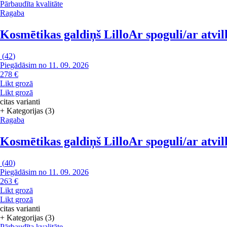
Pārbaudīta kvalitāte
Ragaba
Kosmētikas galdiņš Lillo
Ar spoguli/ar atvi
(
42
)
Piegādāsim no 11. 09. 2026
278 €
Likt grozā
Likt grozā
citas varianti
+ Kategorijas (3)
Ragaba
Kosmētikas galdiņš Lillo
Ar spoguli/ar atvi
(
40
)
Piegādāsim no 11. 09. 2026
263 €
Likt grozā
Likt grozā
citas varianti
+ Kategorijas (3)
Pārbaudīta kvalitāte