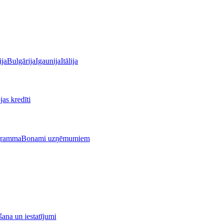
ija
Bulgārija
Igaunija
Itālija
as kredīti
gramma
Bonami uzņēmumiem
ana un iestatījumi