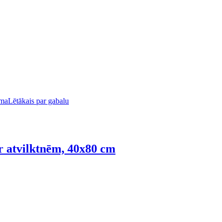
uma
Lētākais par gabalu
ar atvilktnēm, 40x80 cm