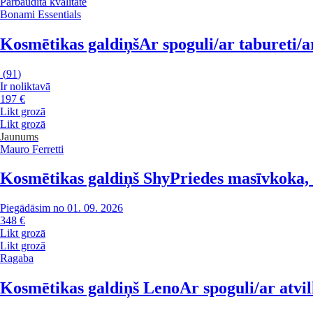
Pārbaudīta kvalitāte
Bonami Essentials
Kosmētikas galdiņš
Ar spoguli/ar tabureti/
(
91
)
Ir noliktavā
197 €
Likt grozā
Likt grozā
Jaunums
Mauro Ferretti
Kosmētikas galdiņš Shy
Priedes masīvkoka,
Piegādāsim no 01. 09. 2026
348 €
Likt grozā
Likt grozā
Ragaba
Kosmētikas galdiņš Leno
Ar spoguli/ar atv