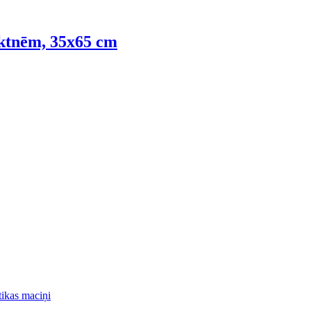
lktnēm, 35x65 cm
ikas maciņi