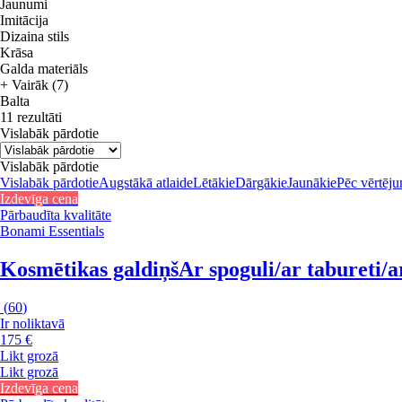
Jaunumi
Imitācija
Dizaina stils
Krāsa
Galda materiāls
+ Vairāk (7)
Balta
11 rezultāti
Vislabāk pārdotie
Vislabāk pārdotie
Vislabāk pārdotie
Augstākā atlaide
Lētākie
Dārgākie
Jaunākie
Pēc vērtēj
Izdevīga cena
Pārbaudīta kvalitāte
Bonami Essentials
Kosmētikas galdiņš
Ar spoguli/ar tabureti/
(
60
)
Ir noliktavā
175 €
Likt grozā
Likt grozā
Izdevīga cena