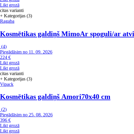
Likt grozā
citas varianti
+ Kategorijas (3)
Ragaba
Kosmētikas galdiņš Mimo
Ar spoguli/ar at
(
4
)
Piegādāsim no 11. 09. 2026
224 €
Likt grozā
Likt grozā
citas varianti
+ Kategorijas (3)
Vipack
Kosmētikas galdiņš Amori
70x40 cm
(
2
)
Piegādāsim no 25. 08. 2026
396 €
Likt grozā
Likt grozā