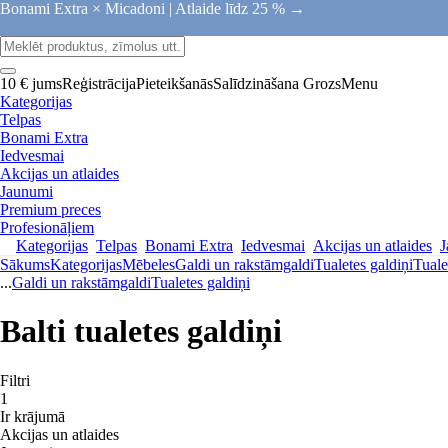
Bonami Extra × Micadoni |
Atlaide līdz 25 % →
10 € jums
Reģistrācija
Pieteikšanās
Salīdzināšana
Grozs
Menu
Kategorijas
Telpas
Bonami Extra
Iedvesmai
Akcijas un atlaides
Jaunumi
Premium preces
Profesionāļiem
Kategorijas
Telpas
Bonami Extra
Iedvesmai
Akcijas un atlaides
J
Sākums
Kategorijas
Mēbeles
Galdi un rakstāmgaldi
Tualetes galdiņi
Tuale
...
Galdi un rakstāmgaldi
Tualetes galdiņi
Balti tualetes galdiņi
Filtri
1
Ir krājumā
Akcijas un atlaides