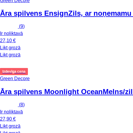
Green Decore
Āra spilvens Ensign
Zils, ar noņemamu
(
9
)
Ir noliktavā
27,10 €
Likt grozā
Likt grozā
Izdevīga cena
Green Decore
Āra spilvens Moonlight Ocean
Melns/zi
(
8
)
Ir noliktavā
27,90 €
Likt grozā