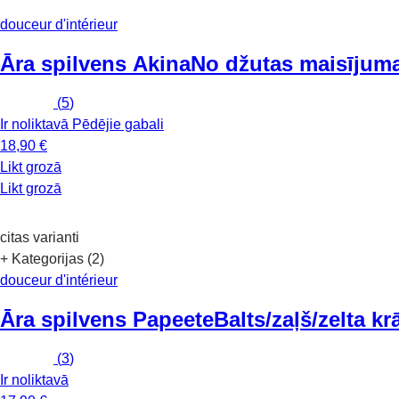
douceur d'intérieur
Āra spilvens Akina
No džutas maisījuma
(
5
)
Ir noliktavā
Pēdējie gabali
18,90 €
Likt grozā
Likt grozā
citas varianti
+ Kategorijas (2)
douceur d'intérieur
Āra spilvens Papeete
Balts/zaļš/zelta 
(
3
)
Ir noliktavā