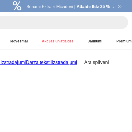
Bonami Extra × Micadoni |
Atlaide līdz 25 % →
Iedvesmai
Akcijas un atlaides
Jaunumi
Premium
lizstrādājumi
Dārza tekstilizstrādājumi
Āra spilveni