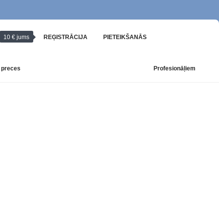
10 € jums
REĢISTRĀCIJA
PIETEIKŠANĀS
 preces
Profesionāļiem