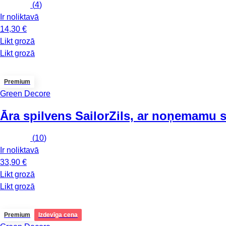
(
4
)
Ir noliktavā
14,30 €
Likt grozā
Likt grozā
Premium
Green Decore
Āra spilvens Sailor
Zils, ar noņemamu 
(
10
)
Ir noliktavā
33,90 €
Likt grozā
Likt grozā
Premium
Izdevīga cena