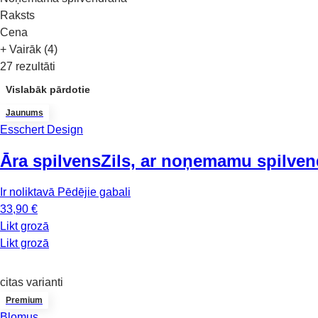
Raksts
Cena
+ Vairāk (4)
27 rezultāti
Vislabāk pārdotie
Jaunums
Esschert Design
Āra spilvens
Zils, ar noņemamu spilve
Ir noliktavā
Pēdējie gabali
33,90 €
Likt grozā
Likt grozā
citas varianti
Premium
Blomus