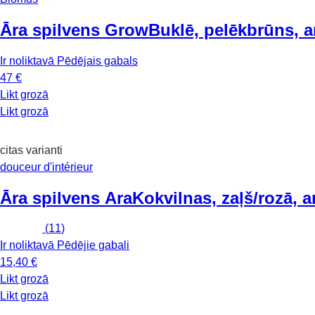
Āra spilvens Grow
Buklē, pelēkbrūns, 
Ir noliktavā
Pēdējais gabals
47 €
Likt grozā
Likt grozā
citas varianti
douceur d'intérieur
Āra spilvens Ara
Kokvilnas, zaļš/rozā,
(
11
)
Ir noliktavā
Pēdējie gabali
15,40 €
Likt grozā
Likt grozā