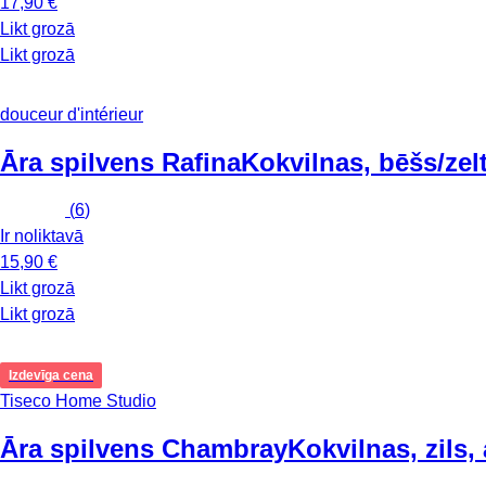
17,90 €
Likt grozā
Likt grozā
douceur d'intérieur
Āra spilvens Rafina
Kokvilnas, bēšs/ze
(
6
)
Ir noliktavā
15,90 €
Likt grozā
Likt grozā
Izdevīga cena
Tiseco Home Studio
Āra spilvens Chambray
Kokvilnas, zils