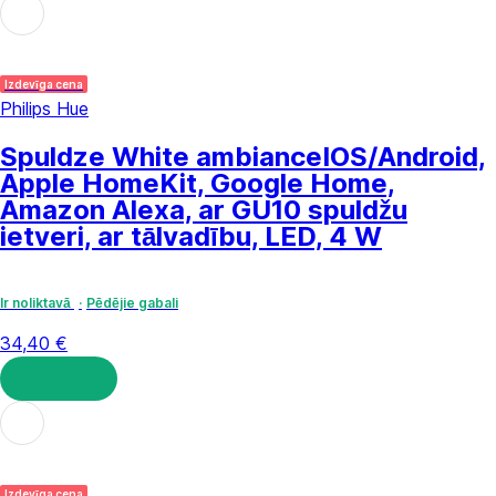
LIKT GROZĀ
Izdevīga cena
Philips Hue
Spuldze White ambiance
IOS/Android,
Apple HomeKit, Google Home,
Amazon Alexa, ar GU10 spuldžu
ietveri, ar tālvadību, LED, 4 W
Ir noliktavā
Pēdējie gabali
34,40 €
LIKT GROZĀ
Izdevīga cena