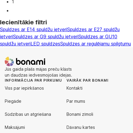
1
Iecienītākie filtri
Spuldzes ar E14 spuldžu ietveri
Spuldzes ar E27 spuldžu
ietveri
Spuldzes ar G9 spuldžu ietveri
Spuldzes ar GU10
spuldžu ietveri
LED spuldzes
Spuldzes ar regulējamu spilgtumu
Jūs gaida plašs mājas preču klāsts
un daudzas iedvesmojošas idejas.
INFORMĀCIJA PAR PIRKUMU
VAIRĀK PAR BONAMI
Viss par iepirkšanos
Kontakti
Piegāde
Par mums
Sūdzības un atgriešana
Bonami zīmoli
Maksājumi
Dāvanu kartes