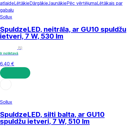
atlaide
Lētākie
Dārgākie
Jaunākie
Pēc vērtējuma
Lētākais par
gabalu
Sollux
Spuldze
LED, neitrāla, ar GU10 spuldžu
ietveri, 7 W, 530 lm
(
5
)
Ir noliktavā
6,40 €
LIKT GROZĀ
Sollux
Spuldze
LED, silti balta, ar GU10
spuldžu ietveri, 7 W, 510 lm