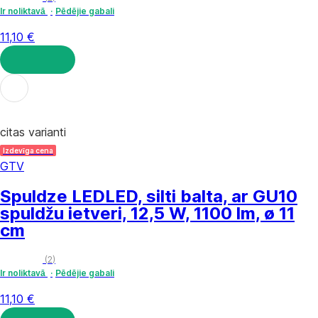
Ir noliktavā
Pēdējie gabali
11,10 €
LIKT GROZĀ
citas varianti
Izdevīga cena
GTV
Spuldze LED
LED, silti balta, ar GU10
spuldžu ietveri, 12,5 W, 1100 lm, ø 11
cm
(
2
)
Ir noliktavā
Pēdējie gabali
11,10 €