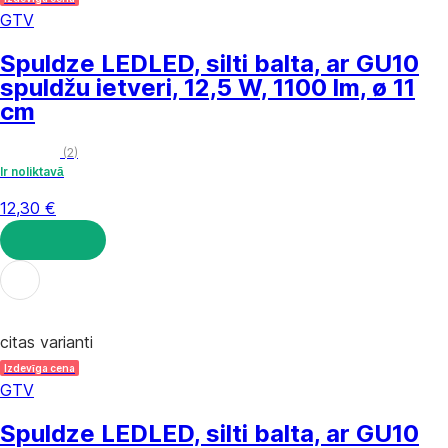
GTV
Spuldze LED
LED, silti balta, ar GU10
spuldžu ietveri, 12,5 W, 1100 lm, ø 11
cm
(
2
)
Ir noliktavā
12,30 €
LIKT GROZĀ
citas varianti
Izdevīga cena
GTV
Spuldze LED
LED, silti balta, ar GU10