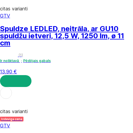
citas varianti
GTV
Spuldze LED
LED, neitrāla, ar GU10
spuldžu ietveri, 12,5 W, 1250 lm, ø 11
cm
(
1
)
Ir noliktavā
Pēdējais gabals
13,90 €
LIKT GROZĀ
citas varianti
Izdevīga cena
GTV