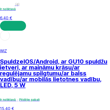
(
4
)
Ir noliktavā
6,40 €
LIKT GROZĀ
WiZ
Spuldze
IOS/Android, ar GU10 spuldžu
ietveri, ar maināmu krāsu/ar
regulējamu spilgtumu/ar balss
vadību/ar mobilās lietotnes vadību,
LED, 5 W
Ir noliktavā
Pēdējie gabali
15,40 €