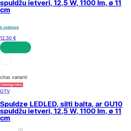
spuldžu ietveri, 12,5 W, 1100 lm, ø 11
cm
Ir noliktavā
12,30 €
LIKT GROZĀ
citas varianti
Izdevīga cena
GTV
Spuldze LED
LED, silti balta, ar GU10
spuldžu ietveri, 12,5 W, 1100 lm, ø 11
cm
(
2
)