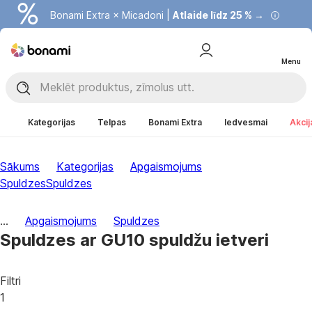
Bonami Extra × Micadoni |
Atlaide līdz 25 % →
Menu
Kategorijas
Telpas
Bonami Extra
Iedvesmai
Akcij
Sākums
Kategorijas
Apgaismojums
Spuldzes
Spuldzes
...
Apgaismojums
Spuldzes
Spuldzes ar GU10 spuldžu ietveri
Filtri
1