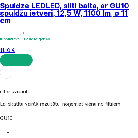
Spuldze LED
LED, silti balta, ar GU10
spuldžu ietveri, 12,5 W, 1100 lm, ø 11
cm
(
2
)
Ir noliktavā
Pēdējie gabali
11,10 €
LIKT GROZĀ
citas varianti
Lai skatītu vairāk rezultātu, noņemiet vienu no filtriem
GU10