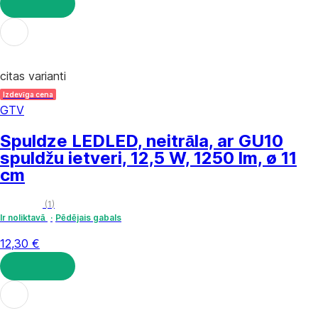
LIKT GROZĀ
citas varianti
Izdevīga cena
GTV
Spuldze LED
LED, neitrāla, ar GU10
spuldžu ietveri, 12,5 W, 1250 lm, ø 11
cm
(
1
)
Ir noliktavā
Pēdējais gabals
12,30 €
LIKT GROZĀ