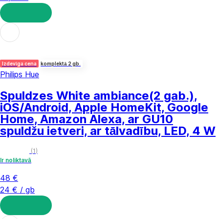
LIKT GROZĀ
Izdevīga cena
komplektā 2 gb.
Philips Hue
Spuldzes White ambiance
(2 gab.),
iOS/Android, Apple HomeKit, Google
Home, Amazon Alexa, ar GU10
spuldžu ietveri, ar tālvadību, LED, 4 W
(
1
)
Ir noliktavā
48 €
24 € / gb