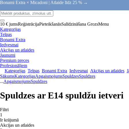
Bonami Extra × Micadoni |
Atlaide līdz 25 % →
10 € jums
Reģistrācija
Pieteikšanās
Salīdzināšana
Grozs
Menu
Kategorijas
Telpas
Bonami Extra
Iedvesmai
Akcijas un atlaides
Jaunumi
Premium preces
Profesionāļiem
Kategorijas
Telpas
Bonami Extra
Iedvesmai
Akcijas un atlaides
J
Sākums
Kategorijas
Apgaismojums
Spuldzes
Spuldzes
...
Apgaismojums
Spuldzes
Spuldzes ar E14 spuldžu ietveri
Filtri
1
Ir krājumā
Akcijas un atlaides