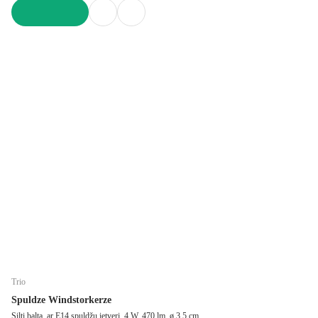
LIKT GROZĀ
Trio
Spuldze Windstorkerze
Silti balta, ar E14 spuldžu ietveri, 4 W, 470 lm, ø 3,5 cm