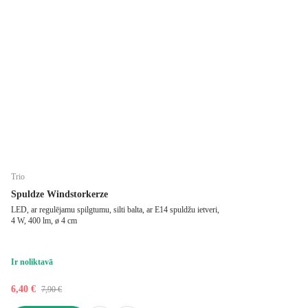
Trio
Spuldze Windstorkerze
LED, ar regulējamu spilgtumu, silti balta, ar E14 spuldžu ietveri,
4 W, 400 lm, ø 4 cm
Ir noliktavā
6,40 €
7,90 €