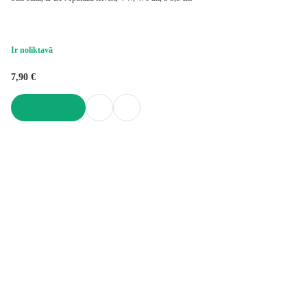
Ir noliktavā
7,90 €
LIKT GROZĀ