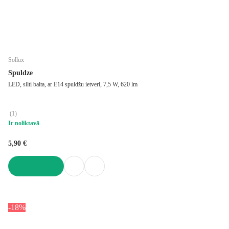
Sollux
Spuldze
LED, silti balta, ar E14 spuldžu ietveri, 7,5 W, 620 lm
(
1
)
Ir noliktavā
5,90 €
LIKT GROZĀ
-18%