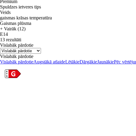
Premium
Spuldzes ietveres tips
Veids
gaismas krāsas temperatūra
Gaismas plūsma
+ Vairāk (12)
E14
13 rezultāti
Vislabāk pārdotie
Vislabāk pārdotie
Vislabāk pārdotie
Augstākā atlaide
Lētākie
Dārgākie
Jaunākie
Pēc vērtēj