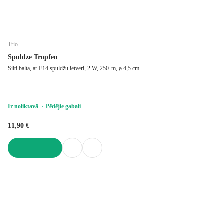
Trio
Spuldze Tropfen
Silti balta, ar E14 spuldžu ietveri, 2 W, 250 lm, ø 4,5 cm
Ir noliktavā
Pēdējie gabali
11,90 €
LIKT GROZĀ