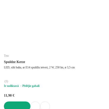
Trio
Spuldze Kerze
LED, silti balta, ar E14 spuldžu ietveri, 2 W, 250 lm, ø 3,5 cm
(
1
)
Ir noliktavā
Pēdējie gabali
11,90 €