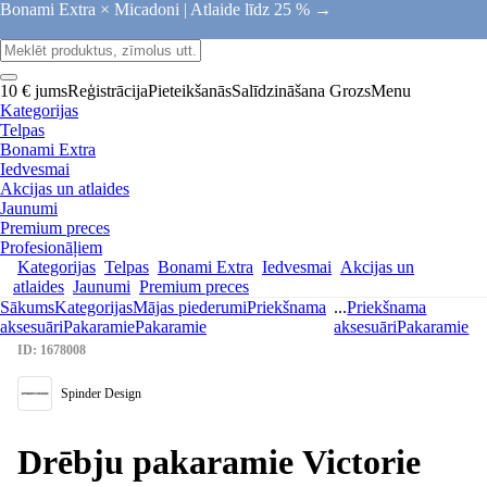
Bonami Extra × Micadoni |
Atlaide līdz 25 % →
10 € jums
Reģistrācija
Pieteikšanās
Salīdzināšana
Grozs
Menu
Kategorijas
Telpas
Bonami Extra
Iedvesmai
Akcijas un atlaides
Jaunumi
Premium preces
Profesionāļiem
Kategorijas
Telpas
Bonami Extra
Iedvesmai
Akcijas un
atlaides
Jaunumi
Premium preces
Sākums
Kategorijas
Mājas piederumi
Priekšnama
...
Priekšnama
aksesuāri
Pakaramie
Pakaramie
aksesuāri
Pakaramie
ID: 1678008
Spinder Design
Drēbju pakaramie Victorie