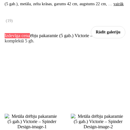
(5 gab.), metāla, zelta krāsas, garums 42 cm, augstums 22 cm
, …
vairāk
(
19
)
Rādīt galeriju
Izdevīga cena
komplektā 5 gb.