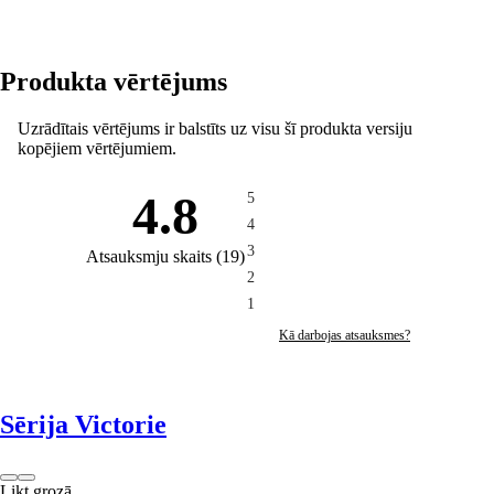
Produkta vērtējums
Uzrādītais vērtējums ir balstīts uz visu šī produkta versiju
kopējiem vērtējumiem.
4.8
5
4
3
Atsauksmju skaits
(
19
)
2
1
Kā darbojas atsauksmes?
Sērija Victorie
Likt grozā