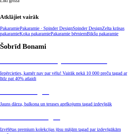
Likt grozā
Atklājiet vairāk
Pakaramie
Pakaramie · Spinder Design
Spinder Design
Zelta krāsas
pakaramie
Koka pakaramie
Pakaramie bērniem
Bikšu pakaramie
Šobrīd Bonami
Summer Sale: līdz pat 40% atlaide
Iepērcieties, kamēr nav par vēlu! Vairāk nekā 10 000 preču tagad ar
līdz pat 40% atlaidi
Dārzs izdevīgāk
Jauns dārza, balkona un terases aprīkojums tagad izdevīgāk
Premium izdevīgāk
Izvēlētas premium kolekcijas jūsu mājām tagad par izdevīgākām