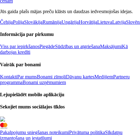
cenām
Jūs gaida plašs mājas preču klāsts un daudzas iedvesmojošas idejas.
Čehija
Polija
Slovākija
Rumānija
Ungārija
Horvātija
Lietuva
Latvija
Slovēn
Informācija par pirkumu
Viss par iepirkšanos
Piegāde
Sūdzības un atgriešana
Maksājumi
Kā
darbojas kredīti
Vairāk par bonami
Kontakti
Par mums
Bonami zīmoli
Dāvanu kartes
Medijiem
Partneru
programma
Bonami uzņēmumiem
Lejupielādēt mobilo aplikāciju
Sekojiet mums sociālajos tīklos
Pakalpojumu sniegšanas noteikumi
Privātuma politika
Sīkdatņu
izmantošana un iestatījumi