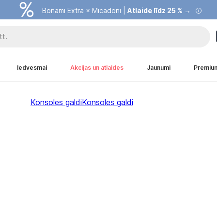
Bonami Extra × Micadoni |
Atlaide līdz 25 % →
Iedvesmai
Akcijas un atlaides
Jaunumi
Premiu
Konsoles galdi
Konsoles galdi