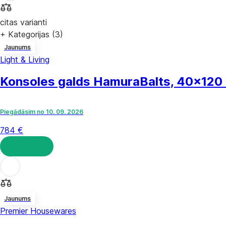
citas varianti
+ Kategorijas (3)
Jaunums
Light & Living
Konsoles galds Hamura
Balts, 40x120
Piegādāsim no 10. 09. 2026
784 €
LIKT GROZĀ
Jaunums
Premier Housewares