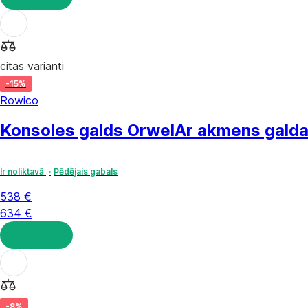
LIKT GROZĀ
citas varianti
-15%
Rowico
Konsoles galds Orwel
Ar akmens galda
Ir noliktavā
Pēdējais gabals
538 €
634 €
LIKT GROZĀ
-8%