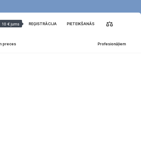
REĢISTRĀCIJA
PIETEIKŠANĀS
10 € jums
m preces
Profesionāļiem