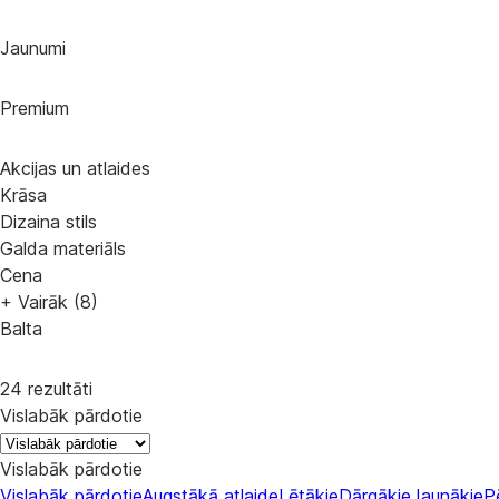
Jaunumi
Premium
Akcijas un atlaides
Krāsa
Dizaina stils
Galda materiāls
Cena
+ Vairāk (8)
Balta
24 rezultāti
Vislabāk pārdotie
Vislabāk pārdotie
Vislabāk pārdotie
Augstākā atlaide
Lētākie
Dārgākie
Jaunākie
P