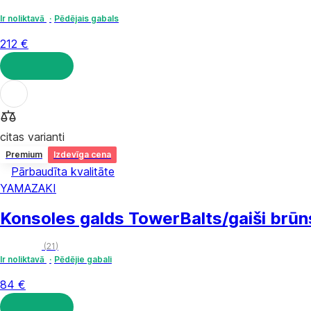
Ir noliktavā
Pēdējais gabals
212 €
LIKT GROZĀ
citas varianti
Premium
Izdevīga cena
Pārbaudīta kvalitāte
YAMAZAKI
Konsoles galds Tower
Balts/gaiši brū
(
21
)
Ir noliktavā
Pēdējie gabali
84 €