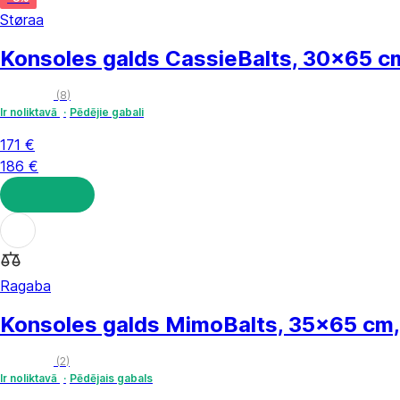
Støraa
Konsoles galds Cassie
Balts, 30x65 c
(
8
)
Ir noliktavā
Pēdējie gabali
171 €
186 €
LIKT GROZĀ
Ragaba
Konsoles galds Mimo
Balts, 35x65 cm
(
2
)
Ir noliktavā
Pēdējais gabals