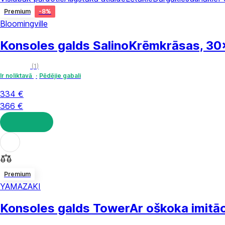
Premium
-8%
Bloomingville
Konsoles galds Salino
Krēmkrāsas, 30
(
1
)
Ir noliktavā
Pēdējie gabali
334 €
366 €
LIKT GROZĀ
Premium
YAMAZAKI
Konsoles galds Tower
Ar oškoka imitā