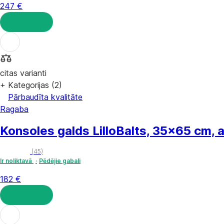
247 €
LIKT GROZĀ
citas varianti
+ Kategorijas (2)
Pārbaudīta kvalitāte
Ragaba
Konsoles galds Lillo
Balts, 35x65 cm,
(
45
)
Ir noliktavā
Pēdējie gabali
182 €
LIKT GROZĀ