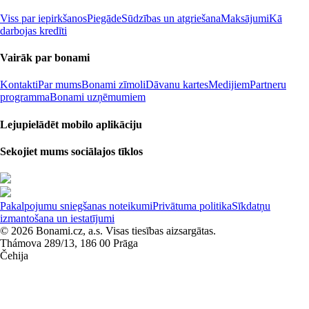
Viss par iepirkšanos
Piegāde
Sūdzības un atgriešana
Maksājumi
Kā
darbojas kredīti
Vairāk par bonami
Kontakti
Par mums
Bonami zīmoli
Dāvanu kartes
Medijiem
Partneru
programma
Bonami uzņēmumiem
Lejupielādēt mobilo aplikāciju
Sekojiet mums sociālajos tīklos
Pakalpojumu sniegšanas noteikumi
Privātuma politika
Sīkdatņu
izmantošana un iestatījumi
© 2026 Bonami.cz, a.s. Visas tiesības aizsargātas.
Thámova 289/13, 186 00 Prāga
Čehija