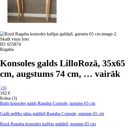
Skatīt visus foto
ID: 655874
Ragaba
Konsoles galds Lillo
Rozā, 35x65
cm, augstums 74 cm
, …
vairāk
(
3
)
182 €
Krāsa (3)
Balts konsoles galds Ragaba Console, garums 65 cm
Gaiši pelēks sānu galdiņš Ragaba Console, garums 65 cm
Rozā Ragaba konsoles kafijas galdiņš, garums 65 cm