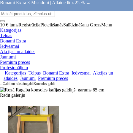
Bonami Extra × Micadoni |
Atlaide līdz 25 % →
10 € jums
Reģistrācija
Pieteikšanās
Salīdzināšana
Grozs
Menu
Kategorijas
Telpas
Bonami Extra
Iedvesmai
Akcijas un atlaides
Jaunumi
Premium preces
Profesionāļiem
Kategorijas
Telpas
Bonami Extra
Iedvesmai
Akcijas un
atlaides
Jaunumi
Premium preces
...
Galdi un rakstāmgaldi
Konsoles galdi
Rādīt galeriju