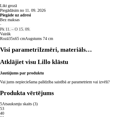
Likt grozā
Piegādāsim no 11. 09. 2026
Piegāde uz adresi
Bez maksas
·
Pk 11. – O 15. 09.
Vairāk
Rozā
35x65 cm
Augstums 74 cm
Visi parametri
Izmēri, materiāls…
Atklājiet visu Lillo klāstu
Jautājums par produktu
Vai jums nepieciešama palīdzība saistībā ar parametriem vai izvēli?
Produkta vērtējums
5
Atsauksmju skaits
(
3
)
5
3
4
0