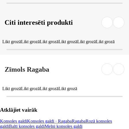
Citi interesēti produkti
Likt grozā
Likt grozā
Likt grozā
Likt grozā
Likt grozā
Likt grozā
Zīmols Ragaba
Likt grozā
Likt grozā
Likt grozā
Likt grozā
Atklājiet vairāk
Konsoles galdi
Konsoles galdi · Ragaba
Ragaba
Rozā konsoles
galdi
Balti konsoles galdi
Melni konsoles galdi