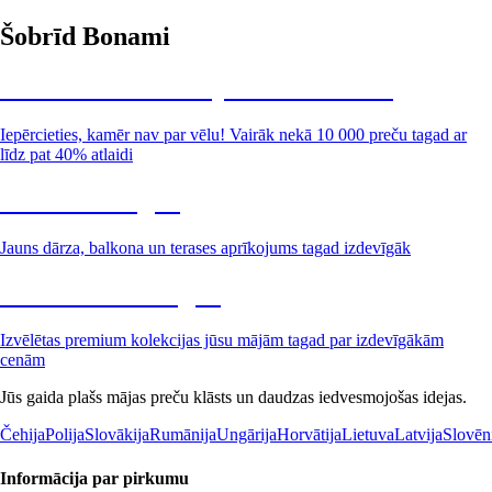
Šobrīd Bonami
Summer Sale: līdz pat 40% atlaide
Iepērcieties, kamēr nav par vēlu! Vairāk nekā 10 000 preču tagad ar
līdz pat 40% atlaidi
Dārzs izdevīgāk
Jauns dārza, balkona un terases aprīkojums tagad izdevīgāk
Premium izdevīgāk
Izvēlētas premium kolekcijas jūsu mājām tagad par izdevīgākām
cenām
Jūs gaida plašs mājas preču klāsts un daudzas iedvesmojošas idejas.
Čehija
Polija
Slovākija
Rumānija
Ungārija
Horvātija
Lietuva
Latvija
Slovēn
Informācija par pirkumu