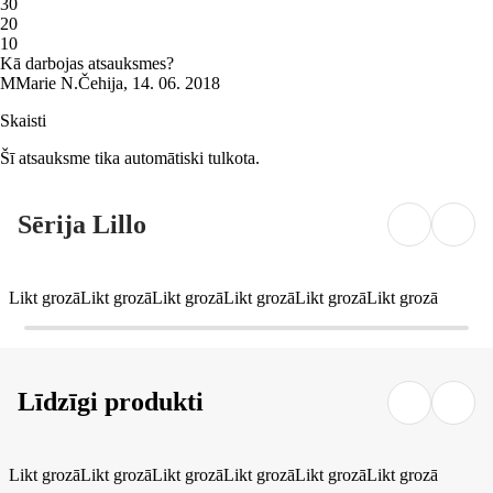
3
0
2
0
1
0
Kā darbojas atsauksmes?
M
Marie N.
Čehija
,
14. 06. 2018
Skaisti
Šī atsauksme tika automātiski tulkota.
Sērija Lillo
Likt grozā
Likt grozā
Likt grozā
Likt grozā
Likt grozā
Likt grozā
Līdzīgi produkti
Likt grozā
Likt grozā
Likt grozā
Likt grozā
Likt grozā
Likt grozā