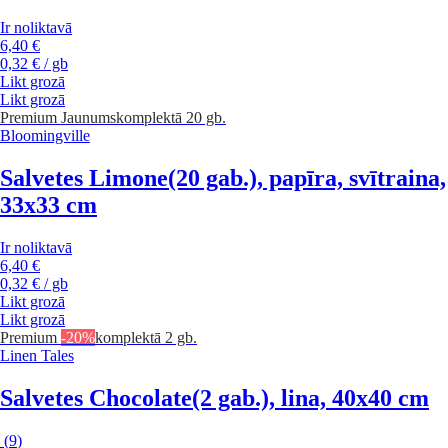
Ir noliktavā
6,40 €
0,32 € / gb
Likt grozā
Likt grozā
Premium
Jaunums
komplektā 20 gb.
Bloomingville
Salvetes Limone
(20 gab.), papīra, svītraina,
33x33 cm
Ir noliktavā
6,40 €
0,32 € / gb
Likt grozā
Likt grozā
Premium
-20%
komplektā 2 gb.
Linen Tales
Salvetes Chocolate
(2 gab.), lina, 40x40 cm
(
9
)