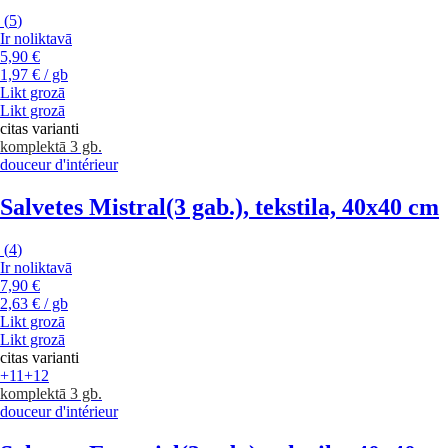
(
5
)
Ir noliktavā
5,90 €
1,97 € / gb
Likt grozā
Likt grozā
citas varianti
komplektā 3 gb.
douceur d'intérieur
Salvetes Mistral
(3 gab.), tekstila, 40x40 cm
(
4
)
Ir noliktavā
7,90 €
2,63 € / gb
Likt grozā
Likt grozā
citas varianti
+11
+12
komplektā 3 gb.
douceur d'intérieur