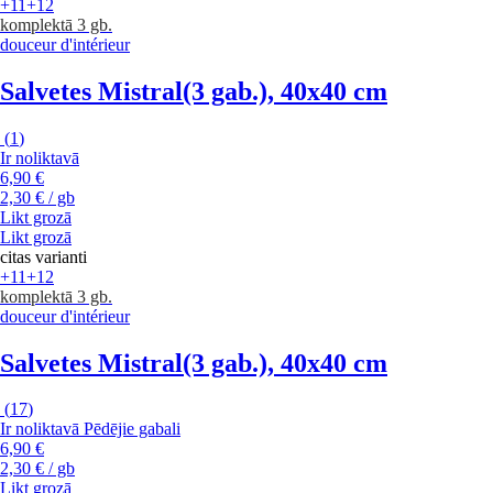
+11
+12
komplektā 3 gb.
douceur d'intérieur
Salvetes Mistral
(3 gab.), 40x40 cm
(
1
)
Ir noliktavā
6,90 €
2,30 € / gb
Likt grozā
Likt grozā
citas varianti
+11
+12
komplektā 3 gb.
douceur d'intérieur
Salvetes Mistral
(3 gab.), 40x40 cm
(
17
)
Ir noliktavā
Pēdējie gabali
6,90 €
2,30 € / gb
Likt grozā