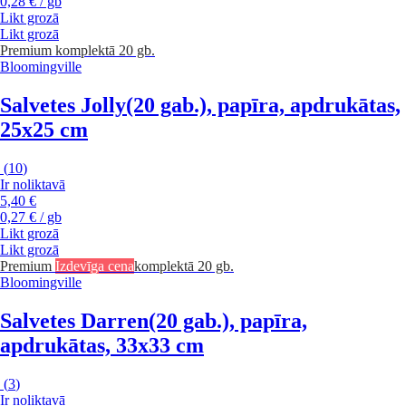
0,28 € / gb
Likt grozā
Likt grozā
Premium
komplektā 20 gb.
Bloomingville
Salvetes Jolly
(20 gab.), papīra, apdrukātas,
25x25 cm
(
10
)
Ir noliktavā
5,40 €
0,27 € / gb
Likt grozā
Likt grozā
Premium
Izdevīga cena
komplektā 20 gb.
Bloomingville
Salvetes Darren
(20 gab.), papīra,
apdrukātas, 33x33 cm
(
3
)
Ir noliktavā