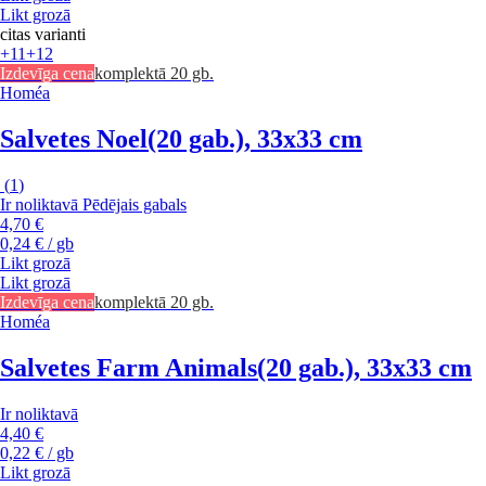
Likt grozā
citas varianti
+11
+12
Izdevīga cena
komplektā 20 gb.
Homéa
Salvetes Noel
(20 gab.), 33x33 cm
(
1
)
Ir noliktavā
Pēdējais gabals
4,70 €
0,24 € / gb
Likt grozā
Likt grozā
Izdevīga cena
komplektā 20 gb.
Homéa
Salvetes Farm Animals
(20 gab.), 33x33 cm
Ir noliktavā
4,40 €
0,22 € / gb
Likt grozā