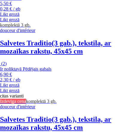
5,50 €
0,28 € / gb
Likt grozā
Likt grozā
komplektā 3 gb.
douceur d'intérieur
Salvetes Traditio
(3 gab.), tekstila, ar
mozaīkas rakstu, 45x45 cm
(
2
)
Ir noliktavā
Pēdējais gabals
6,90 €
2,30 € / gb
Likt grozā
Likt grozā
citas varianti
Izdevīga cena
komplektā 3 gb.
douceur d'intérieur
Salvetes Traditio
(3 gab.), tekstila, ar
mozaīkas rakstu, 45x45 cm