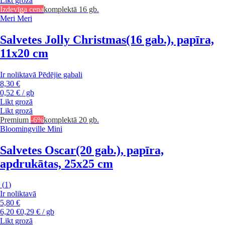
Likt grozā
Izdevīga cena
komplektā 16 gb.
Meri Meri
Salvetes Jolly Christmas
(16 gab.), papīra,
11x20 cm
Ir noliktavā
Pēdējie gabali
8,30 €
0,52 € / gb
Likt grozā
Likt grozā
Premium
-6%
komplektā 20 gb.
Bloomingville Mini
Salvetes Oscar
(20 gab.), papīra,
apdrukātas, 25x25 cm
(
1
)
Ir noliktavā
5,80 €
6,20 €
0,29 € / gb
Likt grozā