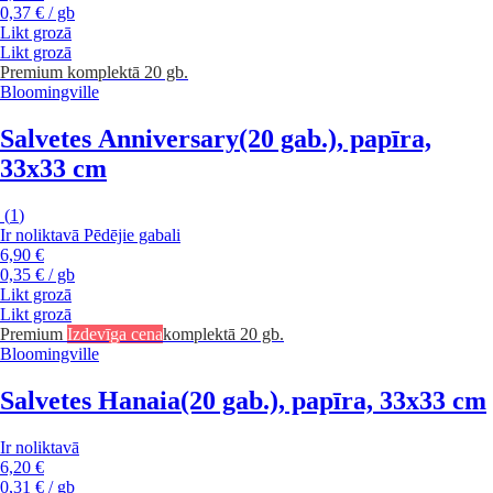
0,37 € / gb
Likt grozā
Likt grozā
Premium
komplektā 20 gb.
Bloomingville
Salvetes Anniversary
(20 gab.), papīra,
33x33 cm
(
1
)
Ir noliktavā
Pēdējie gabali
6,90 €
0,35 € / gb
Likt grozā
Likt grozā
Premium
Izdevīga cena
komplektā 20 gb.
Bloomingville
Salvetes Hanaia
(20 gab.), papīra, 33x33 cm
Ir noliktavā
6,20 €
0,31 € / gb