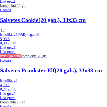
Likt grozā
komplektā 20 gb.
Homéa
Salvetes Cookie
(20 gab.), 33x33 cm
(
1
)
Ir noliktavā
Pēdējie gabali
5,90 €
0,30 € / gb
Likt grozā
Likt grozā
Izdevīga cena
komplektā 20 gb.
Homéa
Salvetes Prankster Elf
(20 gab.), 33x33 cm
Ir noliktavā
4,70 €
0,24 € / gb
Likt grozā
Likt grozā
komplektā 20 gb.
Homéa