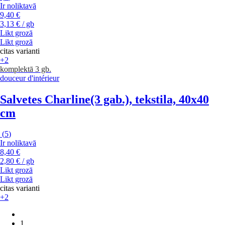
Ir noliktavā
9,40 €
3,13 € / gb
Likt grozā
Likt grozā
citas varianti
+2
komplektā 3 gb.
douceur d'intérieur
Salvetes Charline
(3 gab.), tekstila, 40x40
cm
(
5
)
Ir noliktavā
8,40 €
2,80 € / gb
Likt grozā
Likt grozā
citas varianti
+2
1