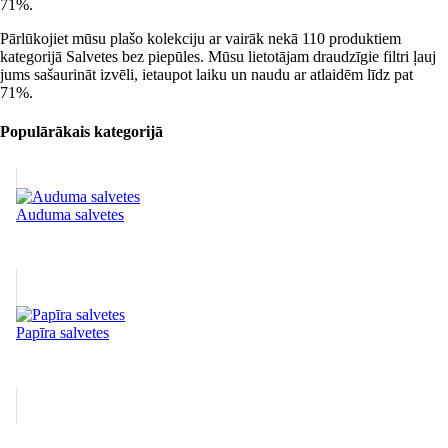
71%.
Pārlūkojiet mūsu plašo kolekciju ar vairāk nekā 110 produktiem
kategorijā Salvetes bez piepūles. Mūsu lietotājam draudzīgie filtri ļauj
jums sašaurināt izvēli, ietaupot laiku un naudu ar atlaidēm līdz pat
71%.
Populārākais kategorijā
Auduma salvetes
Papīra salvetes