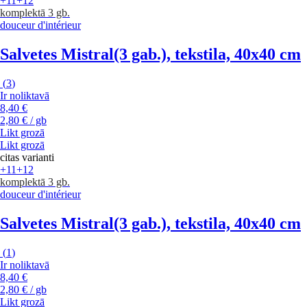
+11
+12
komplektā 3 gb.
douceur d'intérieur
Salvetes Mistral
(3 gab.), tekstila, 40x40 cm
(
3
)
Ir noliktavā
8,40 €
2,80 € / gb
Likt grozā
Likt grozā
citas varianti
+11
+12
komplektā 3 gb.
douceur d'intérieur
Salvetes Mistral
(3 gab.), tekstila, 40x40 cm
(
1
)
Ir noliktavā
8,40 €
2,80 € / gb
Likt grozā