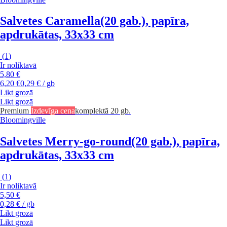
Salvetes Caramella
(20 gab.), papīra,
apdrukātas, 33x33 cm
(
1
)
Ir noliktavā
5,80 €
6,20 €
0,29 € / gb
Likt grozā
Likt grozā
Premium
Izdevīga cena
komplektā 20 gb.
Bloomingville
Salvetes Merry-go-round
(20 gab.), papīra,
apdrukātas, 33x33 cm
(
1
)
Ir noliktavā
5,50 €
0,28 € / gb
Likt grozā
Likt grozā