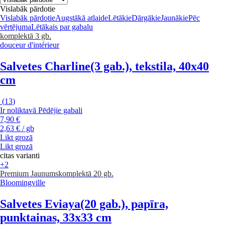
Vislabāk pārdotie
Vislabāk pārdotie
Augstākā atlaide
Lētākie
Dārgākie
Jaunākie
Pēc
vērtējuma
Lētākais par gabalu
komplektā 3 gb.
douceur d'intérieur
Salvetes Charline
(3 gab.), tekstila, 40x40
cm
(
13
)
Ir noliktavā
Pēdējie gabali
7,90 €
2,63 € / gb
Likt grozā
Likt grozā
citas varianti
+2
Premium
Jaunums
komplektā 20 gb.
Bloomingville
Salvetes Eviaya
(20 gab.), papīra,
punktainas, 33x33 cm