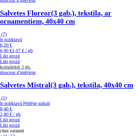
douceur d'intérieur
Salvetes Floreor
(3 gab.), tekstila, ar
ornamentiem, 40x40 cm
(
7
)
Ir noliktavā
6,20 €
6,90 €
2,07 € / gb
Likt grozā
Likt grozā
komplektā 3 gb.
douceur d'intérieur
Salvetes Mistral
(3 gab.), tekstila, 40x40 cm
(
1
)
Ir noliktavā
Pēdējie gabali
8,40 €
2,80 € / gb
Likt grozā
Likt grozā
citas varianti