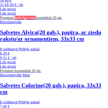
16,40 €
21 €
8,20 € / gb
Likt grozā
Likt grozā
Premium
Izdevīga cena
komplektā 20 gb.
Bloomingville
Salvetes Alvira
(20 gab.), papīra, ar ziedu
rakstu/ar ornamentiem, 33x33 cm
Ir noliktavā
Pēdējie gabali
6,20 €
0,31 € / gb
Likt grozā
Likt grozā
Premium
komplektā 20 gb.
Bloomingville Mini
Salvetes Colorine
(20 gab.), papīra, 33x33
cm
Ir noliktavā
Pēdējie gabali
7,40 €