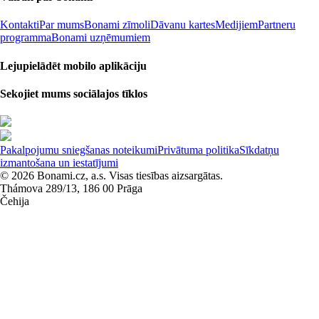
Kontakti
Par mums
Bonami zīmoli
Dāvanu kartes
Medijiem
Partneru
programma
Bonami uzņēmumiem
Lejupielādēt mobilo aplikāciju
Sekojiet mums sociālajos tīklos
Pakalpojumu sniegšanas noteikumi
Privātuma politika
Sīkdatņu
izmantošana un iestatījumi
© 2026 Bonami.cz, a.s. Visas tiesības aizsargātas.
Thámova 289/13, 186 00 Prāga
Čehija