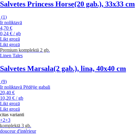
Salvetes Princess Horse
(20 gab.), 33x33 cm
(
1
)
Ir noliktavā
4,70 €
0,24 € / gb
Likt grozā
Likt grozā
Premium
komplektā 2 gb.
Linen Tales
Salvetes Marsala
(2 gab.), lina, 40x40 cm
(
9
)
Ir noliktavā
Pēdējie gabali
20,40 €
10,20 € / gb
Likt grozā
Likt grozā
citas varianti
+2
+3
komplektā 3 gb.
douceur d'intérieur