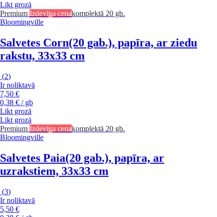
Likt grozā
Premium
Izdevīga cena
komplektā 20 gb.
Bloomingville
Salvetes Corn
(20 gab.), papīra, ar ziedu
rakstu, 33x33 cm
(
2
)
Ir noliktavā
7,50 €
0,38 € / gb
Likt grozā
Likt grozā
Premium
Izdevīga cena
komplektā 20 gb.
Bloomingville
Salvetes Paia
(20 gab.), papīra, ar
uzrakstiem, 33x33 cm
(
3
)
Ir noliktavā
5,50 €