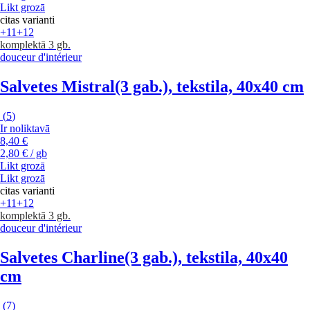
Likt grozā
citas varianti
+11
+12
komplektā 3 gb.
douceur d'intérieur
Salvetes Mistral
(3 gab.), tekstila, 40x40 cm
(
5
)
Ir noliktavā
8,40 €
2,80 € / gb
Likt grozā
Likt grozā
citas varianti
+11
+12
komplektā 3 gb.
douceur d'intérieur
Salvetes Charline
(3 gab.), tekstila, 40x40
cm
(
7
)