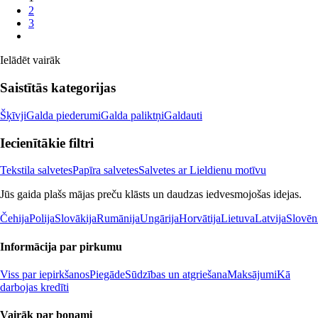
2
3
Ielādēt vairāk
Saistītās kategorijas
Šķīvji
Galda piederumi
Galda paliktņi
Galdauti
Iecienītākie filtri
Tekstila salvetes
Papīra salvetes
Salvetes ar Lieldienu motīvu
Jūs gaida plašs mājas preču klāsts un daudzas iedvesmojošas idejas.
Čehija
Polija
Slovākija
Rumānija
Ungārija
Horvātija
Lietuva
Latvija
Slovēn
Informācija par pirkumu
Viss par iepirkšanos
Piegāde
Sūdzības un atgriešana
Maksājumi
Kā
darbojas kredīti
Vairāk par bonami