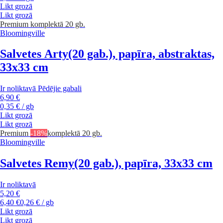
Likt grozā
Likt grozā
Premium
komplektā 20 gb.
Bloomingville
Salvetes Arty
(20 gab.), papīra, abstraktas,
33x33 cm
Ir noliktavā
Pēdējie gabali
6,90 €
0,35 € / gb
Likt grozā
Likt grozā
Premium
-18%
komplektā 20 gb.
Bloomingville
Salvetes Remy
(20 gab.), papīra, 33x33 cm
Ir noliktavā
5,20 €
6,40 €
0,26 € / gb
Likt grozā
Likt grozā