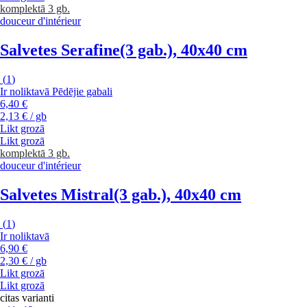
komplektā 3 gb.
douceur d'intérieur
Salvetes Serafine
(3 gab.), 40x40 cm
(
1
)
Ir noliktavā
Pēdējie gabali
6,40 €
2,13 € / gb
Likt grozā
Likt grozā
komplektā 3 gb.
douceur d'intérieur
Salvetes Mistral
(3 gab.), 40x40 cm
(
1
)
Ir noliktavā
6,90 €
2,30 € / gb
Likt grozā
Likt grozā
citas varianti