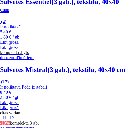
Salvetes Essentiel
(3 gab.), tekstila, 40x40
cm
(
4
)
Ir noliktavā
5,40 €
1,80 € / gb
Likt grozā
Likt grozā
komplektā 3 gb.
douceur d'intérieur
Salvetes Mistral
(3 gab.), tekstila, 40x40 cm
(
17
)
Ir noliktavā
Pēdējie gabali
8,40 €
2,80 € / gb
Likt grozā
Likt grozā
citas varianti
+11
+12
-10%
komplektā 3 gb.