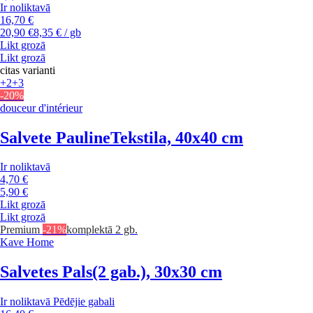
Ir noliktavā
16,70 €
20,90 €
8,35 € / gb
Likt grozā
Likt grozā
citas varianti
+2
+3
-20%
douceur d'intérieur
Salvete Pauline
Tekstila, 40x40 cm
Ir noliktavā
4,70 €
5,90 €
Likt grozā
Likt grozā
Premium
-21%
komplektā 2 gb.
Kave Home
Salvetes Pals
(2 gab.), 30x30 cm
Ir noliktavā
Pēdējie gabali