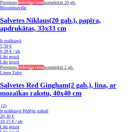
Premium
Izdevīga cena
komplektā 20 gb.
Bloomingville
Salvetes Niklaus
(20 gab.), papīra,
apdrukātas, 33x33 cm
Ir noliktavā
5,50 €
0,28 € / gb
Likt grozā
Likt grozā
Premium
Izdevīga cena
komplektā 2 gb.
Linen Tales
Salvetes Red Gingham
(2 gab.), lina, ar
mozaīkas rakstu, 40x40 cm
(
2
)
Ir noliktavā
Pēdējie gabali
20,30 €
10,15 € / gb
Likt grozā