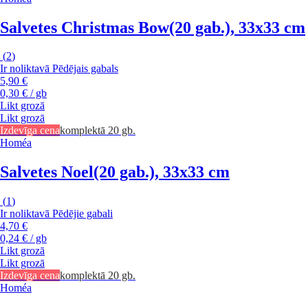
Salvetes Christmas Bow
(20 gab.), 33x33 cm
(
2
)
Ir noliktavā
Pēdējais gabals
5,90 €
0,30 € / gb
Likt grozā
Likt grozā
Izdevīga cena
komplektā 20 gb.
Homéa
Salvetes Noel
(20 gab.), 33x33 cm
(
1
)
Ir noliktavā
Pēdējie gabali
4,70 €
0,24 € / gb
Likt grozā
Likt grozā
Izdevīga cena
komplektā 20 gb.
Homéa