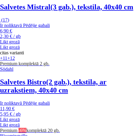
Salvetes Mistral
(3 gab.), tekstila, 40x40 cm
(
17
)
Ir noliktavā
Pēdējie gabali
6,90 €
2,30 € / gb
Likt grozā
Likt grozā
citas varianti
+11
+12
Premium
komplektā 2 gb.
Södahl
Salvetes Bistro
(2 gab.), tekstila, ar
uzrakstiem, 40x40 cm
Ir noliktavā
Pēdējie gabali
11,90 €
5,95 € / gb
Likt grozā
Likt grozā
Premium
-6%
komplektā 20 gb.
Bloomingville