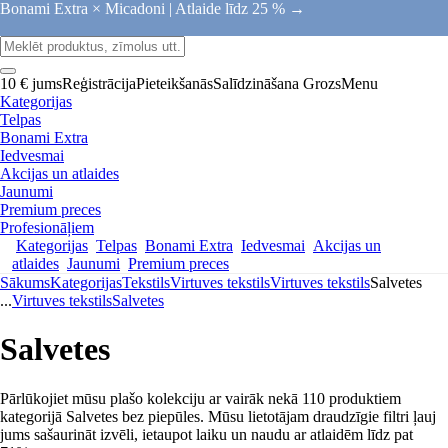
Bonami Extra × Micadoni |
Atlaide līdz 25 % →
10 € jums
Reģistrācija
Pieteikšanās
Salīdzināšana
Grozs
Menu
Kategorijas
Telpas
Bonami Extra
Iedvesmai
Akcijas un atlaides
Jaunumi
Premium preces
Profesionāļiem
Kategorijas
Telpas
Bonami Extra
Iedvesmai
Akcijas un
atlaides
Jaunumi
Premium preces
Sākums
Kategorijas
Tekstils
Virtuves tekstils
Virtuves tekstils
Salvetes
...
Virtuves tekstils
Salvetes
Salvetes
Pārlūkojiet mūsu plašo kolekciju ar vairāk nekā 110 produktiem
kategorijā Salvetes bez piepūles. Mūsu lietotājam draudzīgie filtri ļauj
jums sašaurināt izvēli, ietaupot laiku un naudu ar atlaidēm līdz pat