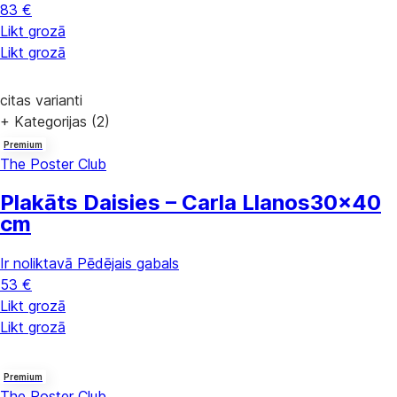
83 €
Likt grozā
Likt grozā
citas varianti
+ Kategorijas (2)
Premium
The Poster Club
Plakāts Daisies – Carla Llanos
30x40
cm
Ir noliktavā
Pēdējais gabals
53 €
Likt grozā
Likt grozā
Premium
The Poster Club