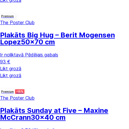
Likt grozā
Premium
The Poster Club
Plakāts Big Hug – Berit Mogensen
Lopez
50x70 cm
Ir noliktavā
Pēdējais gabals
93 €
Likt grozā
Likt grozā
Premium
-15%
The Poster Club
Plakāts Sunday at Five – Maxine
McCrann
30x40 cm