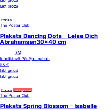
Likt grozā
Likt grozā
Premium
The Poster Club
Plakāts Dancing Dots – Leise Dich
Abrahamsen
30x40 cm
(
3
)
Ir noliktavā
Pēdējais gabals
53 €
Likt grozā
Likt grozā
Premium
Izdevīga cena
The Poster Club
Plakāts Spring Blossom – Isabelle