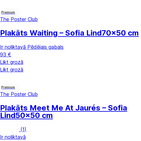
Premium
The Poster Club
Plakāts Waiting – Sofia Lind
70x50 cm
Ir noliktavā
Pēdējais gabals
93 €
Likt grozā
Likt grozā
Premium
The Poster Club
Plakāts Meet Me At Jaurés – Sofia
Lind
50x50 cm
(
1
)
Ir noliktavā