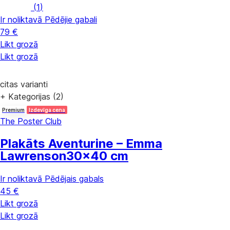
(
1
)
Ir noliktavā
Pēdējie gabali
79 €
Likt grozā
Likt grozā
citas varianti
+ Kategorijas (2)
Premium
Izdevīga cena
The Poster Club
Plakāts Aventurine – Emma
Lawrenson
30x40 cm
Ir noliktavā
Pēdējais gabals
45 €
Likt grozā
Likt grozā