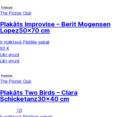
Premium
The Poster Club
Plakāts Improvise – Berit Mogensen
Lopez
50x70 cm
Ir noliktavā
Pēdējie gabali
93 €
Likt grozā
Likt grozā
Premium
The Poster Club
Plakāts Two Birds – Clara
Schicketanz
30x40 cm
(
2
)
Ir noliktavā
Pēdējais gabals