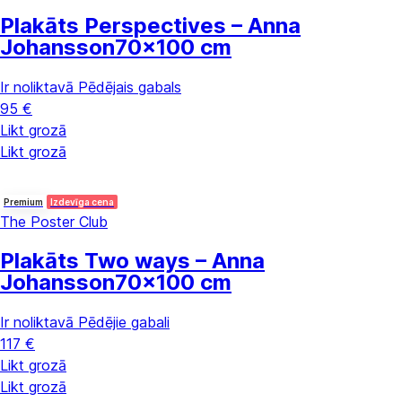
Plakāts Perspectives – Anna
Johansson
70x100 cm
Ir noliktavā
Pēdējais gabals
95 €
Likt grozā
Likt grozā
Premium
Izdevīga cena
The Poster Club
Plakāts Two ways – Anna
Johansson
70x100 cm
Ir noliktavā
Pēdējie gabali
117 €
Likt grozā
Likt grozā