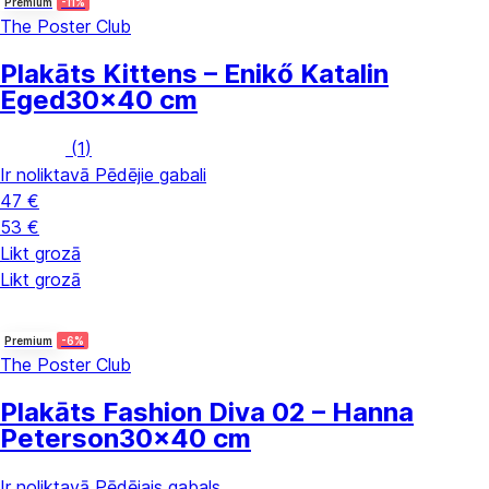
Premium
-11%
The Poster Club
Plakāts Kittens – Enikő Katalin
Eged
30x40 cm
(
1
)
Ir noliktavā
Pēdējie gabali
47 €
53 €
Likt grozā
Likt grozā
Premium
-6%
The Poster Club
Plakāts Fashion Diva 02 – Hanna
Peterson
30x40 cm
Ir noliktavā
Pēdējais gabals