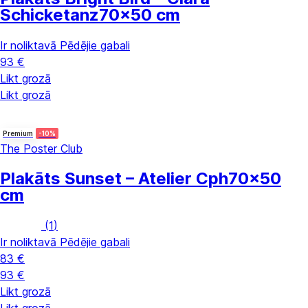
Schicketanz
70x50 cm
Ir noliktavā
Pēdējie gabali
93 €
Likt grozā
Likt grozā
Premium
-10%
The Poster Club
Plakāts Sunset – Atelier Cph
70x50
cm
(
1
)
Ir noliktavā
Pēdējie gabali
83 €
93 €
Likt grozā