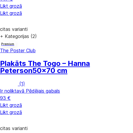
Likt grozā
Likt grozā
citas varianti
+ Kategorijas (2)
Premium
The Poster Club
Plakāts The Togo – Hanna
Peterson
50x70 cm
(
1
)
Ir noliktavā
Pēdējais gabals
93 €
Likt grozā
Likt grozā
citas varianti