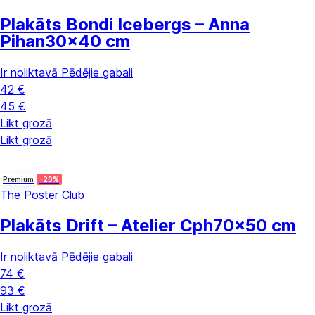
Plakāts Bondi Icebergs – Anna
Pihan
30x40 cm
Ir noliktavā
Pēdējie gabali
42 €
45 €
Likt grozā
Likt grozā
Premium
-20%
The Poster Club
Plakāts Drift – Atelier Cph
70x50 cm
Ir noliktavā
Pēdējie gabali
74 €
93 €
Likt grozā