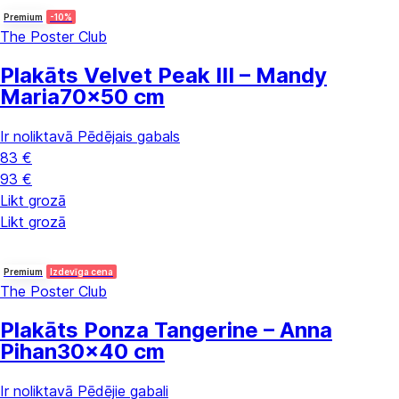
Premium
-10%
The Poster Club
Plakāts Velvet Peak III – Mandy
Maria
70x50 cm
Ir noliktavā
Pēdējais gabals
83 €
93 €
Likt grozā
Likt grozā
Premium
Izdevīga cena
The Poster Club
Plakāts Ponza Tangerine – Anna
Pihan
30x40 cm
Ir noliktavā
Pēdējie gabali