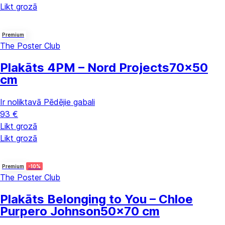
Likt grozā
Premium
The Poster Club
Plakāts 4PM – Nord Projects
70x50
cm
Ir noliktavā
Pēdējie gabali
93 €
Likt grozā
Likt grozā
Premium
-10%
The Poster Club
Plakāts Belonging to You – Chloe
Purpero Johnson
50x70 cm