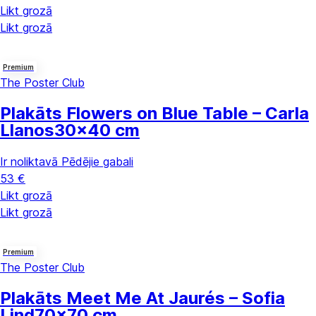
Likt grozā
Likt grozā
Premium
The Poster Club
Plakāts Flowers on Blue Table – Carla
Llanos
30x40 cm
Ir noliktavā
Pēdējie gabali
53 €
Likt grozā
Likt grozā
Premium
The Poster Club
Plakāts Meet Me At Jaurés – Sofia
Lind
70x70 cm