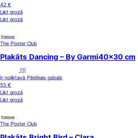
42 €
Likt grozā
Likt grozā
Premium
The Poster Club
Plakāts Dancing – By Garmi
40x30 cm
(
1
)
Ir noliktavā
Pēdējais gabals
53 €
Likt grozā
Likt grozā
Premium
The Poster Club
Plakāts Bright Bird – Clara