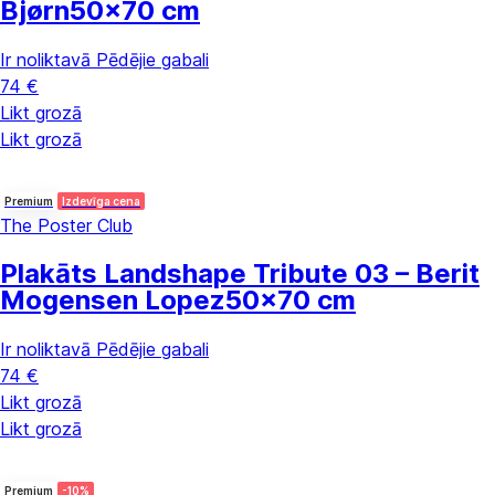
Bjørn
50x70 cm
Ir noliktavā
Pēdējie gabali
74 €
Likt grozā
Likt grozā
Premium
Izdevīga cena
The Poster Club
Plakāts Landshape Tribute 03 – Berit
Mogensen Lopez
50x70 cm
Ir noliktavā
Pēdējie gabali
74 €
Likt grozā
Likt grozā
Premium
-10%