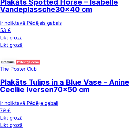
Plakāts Spotted Horse – Isabelle
Vandeplassche
30x40 cm
Ir noliktavā
Pēdējais gabals
53 €
Likt grozā
Likt grozā
Premium
Izdevīga cena
The Poster Club
Plakāts Tulips in a Blue Vase – Anine
Cecilie Iversen
70x50 cm
Ir noliktavā
Pēdējie gabali
79 €
Likt grozā
Likt grozā