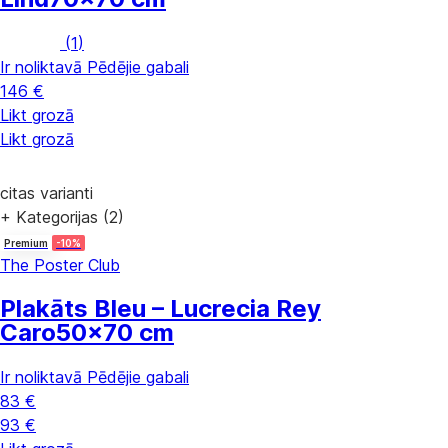
(
1
)
Ir noliktavā
Pēdējie gabali
146 €
Likt grozā
Likt grozā
citas varianti
+ Kategorijas (2)
Premium
-10%
The Poster Club
Plakāts Bleu – Lucrecia Rey
Caro
50x70 cm
Ir noliktavā
Pēdējie gabali
83 €
93 €