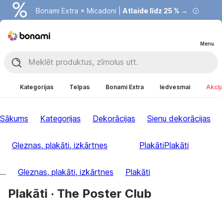
Bonami Extra × Micadoni |
Atlaide līdz 25 % →
Menu
Kategorijas
Telpas
Bonami Extra
Iedvesmai
Akcij
Sākums
Kategorijas
Dekorācijas
Sienu dekorācijas
Gleznas, plakāti, izkārtnes
Plakāti
Plakāti
...
Gleznas, plakāti, izkārtnes
Plakāti
Plakāti · The Poster Club