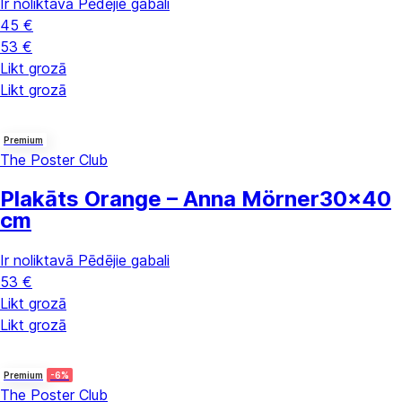
Ir noliktavā
Pēdējie gabali
45 €
53 €
Likt grozā
Likt grozā
Premium
The Poster Club
Plakāts Orange – Anna Mörner
30x40
cm
Ir noliktavā
Pēdējie gabali
53 €
Likt grozā
Likt grozā
Premium
-6%
The Poster Club