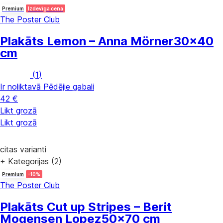
Premium
Izdevīga cena
The Poster Club
Plakāts Lemon – Anna Mörner
30x40
cm
(
1
)
Ir noliktavā
Pēdējie gabali
42 €
Likt grozā
Likt grozā
citas varianti
+ Kategorijas (2)
Premium
-10%
The Poster Club
Plakāts Cut up Stripes – Berit
Mogensen Lopez
50x70 cm