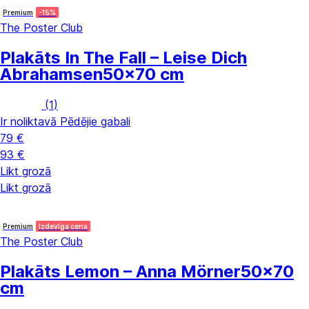
Premium
-15%
The Poster Club
Plakāts In The Fall – Leise Dich
Abrahamsen
50x70 cm
(
1
)
Ir noliktavā
Pēdējie gabali
79 €
93 €
Likt grozā
Likt grozā
Premium
Izdevīga cena
The Poster Club
Plakāts Lemon – Anna Mörner
50x70
cm