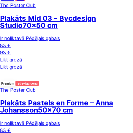
The Poster Club
Plakāts Mid 03 – Bycdesign
Studio
70x50 cm
Ir noliktavā
Pēdējais gabals
83 €
93 €
Likt grozā
Likt grozā
Premium
Izdevīga cena
The Poster Club
Plakāts Pastels en Forme – Anna
Johansson
50x70 cm
Ir noliktavā
Pēdējais gabals
83 €