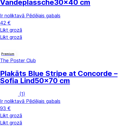
Vandeplassche
30x40 cm
Ir noliktavā
Pēdējais gabals
42 €
Likt grozā
Likt grozā
Premium
The Poster Club
Plakāts Blue Stripe at Concorde –
Sofia Lind
50x70 cm
(
1
)
Ir noliktavā
Pēdējais gabals
93 €
Likt grozā
Likt grozā