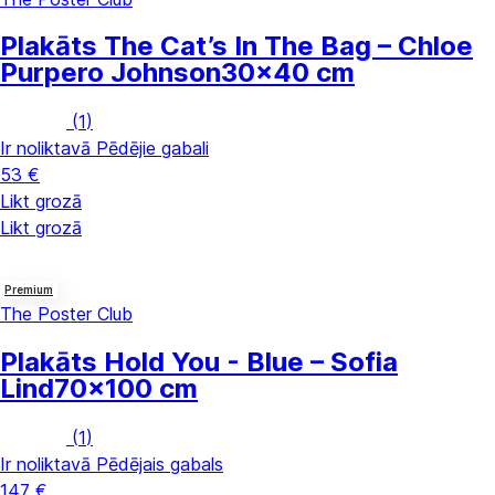
Plakāts The Cat’s In The Bag – Chloe
Purpero Johnson
30x40 cm
(
1
)
Ir noliktavā
Pēdējie gabali
53 €
Likt grozā
Likt grozā
Premium
The Poster Club
Plakāts Hold You - Blue – Sofia
Lind
70x100 cm
(
1
)
Ir noliktavā
Pēdējais gabals
147 €