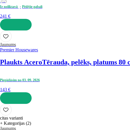
(
12
)
Ir noliktavā
Pēdējie gabali
241 €
LIKT GROZĀ
Jaunums
Premier Housewares
Plaukts Acero
Tērauda, pelēks, platums 80 
Piegādāsim no 03. 09. 2026
143 €
LIKT GROZĀ
citas varianti
+ Kategorijas (2)
Jaunums