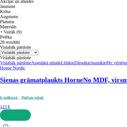
Akcijas un atlaides
Jaunumi
Krāsa
Augstums
Platums
Materiāls
+ Vairāk (9)
Pelēka
28 rezultāti
Vislabāk pārdotie
Vislabāk pārdotie
Vislabāk pārdotie
Augstākā atlaide
Lētākie
Dārgākie
Jaunākie
Pēc vērtēj
House Nordic
Sienas grāmatplaukts Horne
No MDF, virsma
Ir noliktavā
Pēdējais gabals
123 €
LIKT GROZĀ