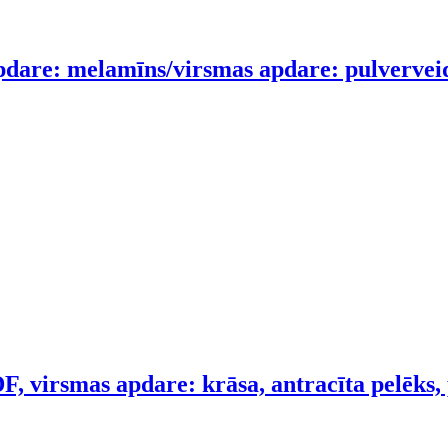
dare: melamīns/virsmas apdare: pulverveid
, virsmas apdare: krāsa, antracīta pelēks,