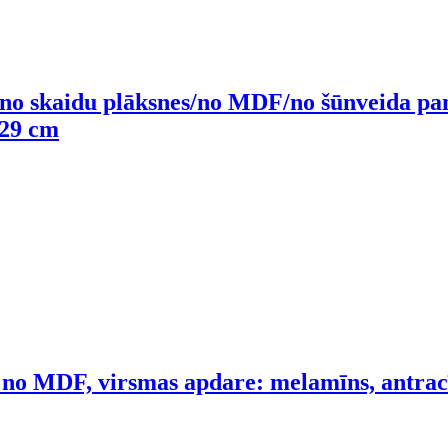
 no skaidu plāksnes/no MDF/no šūnveida pa
 29 cm
 no MDF, virsmas apdare: melamīns, antracī