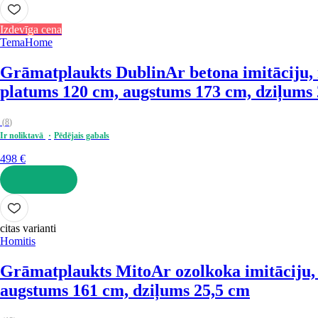
LIKT GROZĀ
Izdevīga cena
TemaHome
Grāmatplaukts Dublin
Ar betona imitāciju,
platums 120 cm, augstums 173 cm, dziļums
(
8
)
Ir noliktavā
Pēdējais gabals
498 €
LIKT GROZĀ
citas varianti
Homitis
Grāmatplaukts Mito
Ar ozolkoka imitāciju,
augstums 161 cm, dziļums 25,5 cm