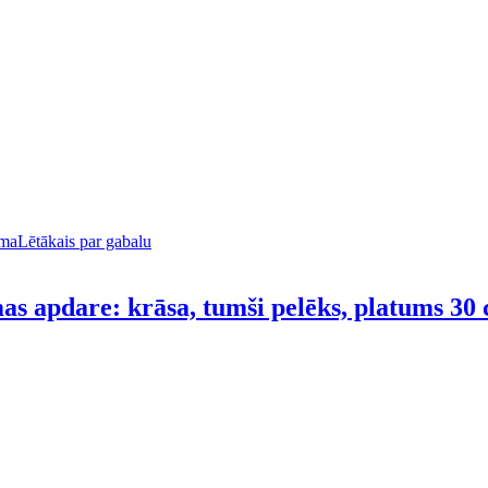
uma
Lētākais par gabalu
s apdare: krāsa, tumši pelēks, platums 30