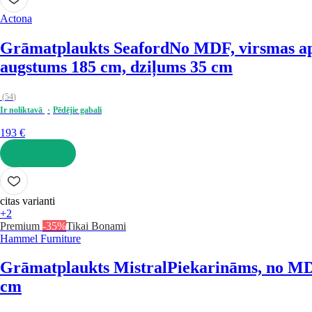
Actona
Grāmatplaukts Seaford
No MDF, virsmas ap
augstums 185 cm, dziļums 35 cm
(
54
)
Ir noliktavā
Pēdējie gabali
193 €
LIKT GROZĀ
citas varianti
+2
Premium
-35%
Tikai Bonami
Hammel Furniture
Grāmatplaukts Mistral
Piekarināms, no MDF
cm