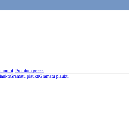
aunumi
Premium preces
laukti
Grāmatu plaukti
Grāmatu plaukti