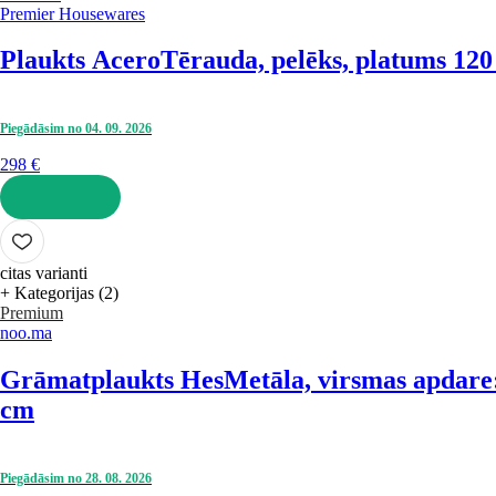
Premier Housewares
Plaukts Acero
Tērauda, pelēks, platums 12
Piegādāsim no 04. 09. 2026
298 €
LIKT GROZĀ
citas varianti
+ Kategorijas (2)
Premium
noo.ma
Grāmatplaukts Hes
Metāla, virsmas apdare:
cm
Piegādāsim no 28. 08. 2026