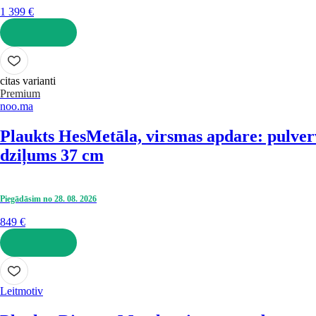
1 399 €
LIKT GROZĀ
citas varianti
Premium
noo.ma
Plaukts Hes
Metāla, virsmas apdare: pulver
dziļums 37 cm
Piegādāsim no 28. 08. 2026
849 €
LIKT GROZĀ
Leitmotiv