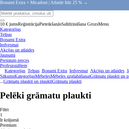
Bonami Extra × Micadoni |
Atlaide līdz 25 % →
10 € jums
Reģistrācija
Pieteikšanās
Salīdzināšana
Grozs
Menu
Kategorijas
Telpas
Bonami Extra
Iedvesmai
Akcijas un atlaides
Jaunumi
Premium preces
Profesionāļiem
Kategorijas
Telpas
Bonami Extra
Iedvesmai
Akcijas un atlaides
J
Sākums
Kategorijas
Mēbeles
Mēbeles uzglabāšanai
Grāmatu plaukti un p
...
Grāmatu plaukti un plaukti
Grāmatu plaukti
Pelēki grāmatu plaukti
Filtri
1
Ir krājumā
Premium