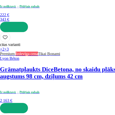
Ir noliktavā
Pēdējais gabals
222 €
343 €
LIKT GROZĀ
citas varianti
+2
+3
Premium
Izdevīga cena
Tikai Bonami
Lyon Béton
Grāmatplaukts Dice
Betona, no skaidu plāks
augstums 98 cm, dziļums 42 cm
Ir noliktavā
Pēdējais gabals
2 163 €