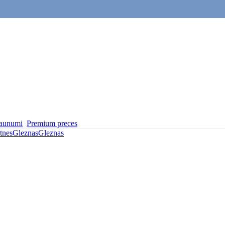
aunumi
Premium preces
rtnes
Gleznas
Gleznas