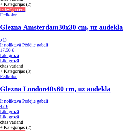
+ Kategorijas (2)
Izdevīga cena
Fedkolor
Glezna Amsterdam
30x30 cm, uz audekla
(
1
)
Ir noliktavā
Pēdējie gabali
17,50 €
Likt grozā
Likt grozā
citas varianti
+ Kategorijas (3)
Fedkolor
Glezna London
40x60 cm, uz audekla
Ir noliktavā
Pēdējie gabali
42 €
Likt grozā
Likt grozā
citas varianti
+ Kategorijas (2)