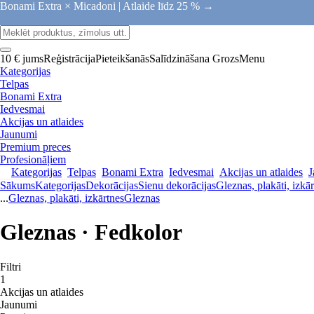
Bonami Extra × Micadoni |
Atlaide līdz 25 % →
10 € jums
Reģistrācija
Pieteikšanās
Salīdzināšana
Grozs
Menu
Kategorijas
Telpas
Bonami Extra
Iedvesmai
Akcijas un atlaides
Jaunumi
Premium preces
Profesionāļiem
Kategorijas
Telpas
Bonami Extra
Iedvesmai
Akcijas un atlaides
J
Sākums
Kategorijas
Dekorācijas
Sienu dekorācijas
Gleznas, plakāti, izkā
...
Gleznas, plakāti, izkārtnes
Gleznas
Gleznas · Fedkolor
Filtri
1
Akcijas un atlaides
Jaunumi