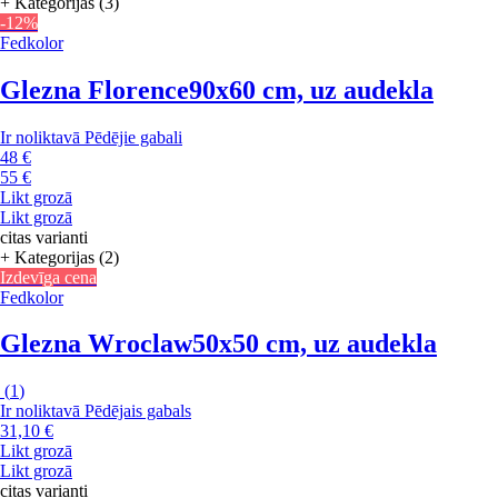
+ Kategorijas (3)
-12%
Fedkolor
Glezna Florence
90x60 cm, uz audekla
Ir noliktavā
Pēdējie gabali
48 €
55 €
Likt grozā
Likt grozā
citas varianti
+ Kategorijas (2)
Izdevīga cena
Fedkolor
Glezna Wroclaw
50x50 cm, uz audekla
(
1
)
Ir noliktavā
Pēdējais gabals
31,10 €
Likt grozā
Likt grozā
citas varianti