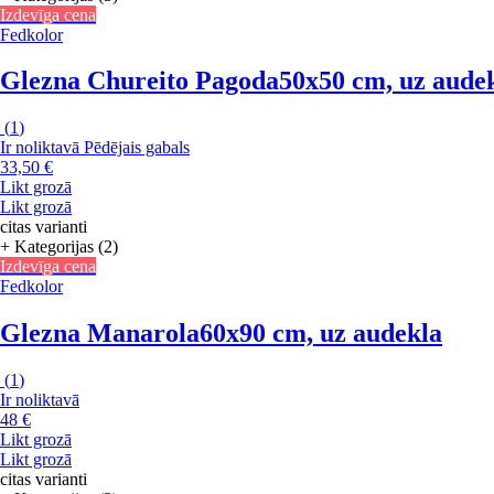
Izdevīga cena
Fedkolor
Glezna Chureito Pagoda
50x50 cm, uz aude
(
1
)
Ir noliktavā
Pēdējais gabals
33,50 €
Likt grozā
Likt grozā
citas varianti
+ Kategorijas (2)
Izdevīga cena
Fedkolor
Glezna Manarola
60x90 cm, uz audekla
(
1
)
Ir noliktavā
48 €
Likt grozā
Likt grozā
citas varianti