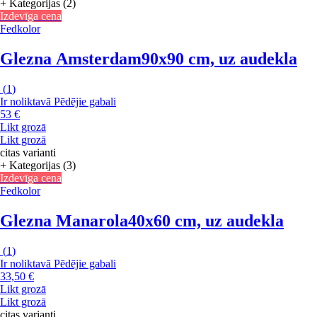
+ Kategorijas (2)
Izdevīga cena
Fedkolor
Glezna Amsterdam
90x90 cm, uz audekla
(
1
)
Ir noliktavā
Pēdējie gabali
53 €
Likt grozā
Likt grozā
citas varianti
+ Kategorijas (3)
Izdevīga cena
Fedkolor
Glezna Manarola
40x60 cm, uz audekla
(
1
)
Ir noliktavā
Pēdējie gabali
33,50 €
Likt grozā
Likt grozā
citas varianti