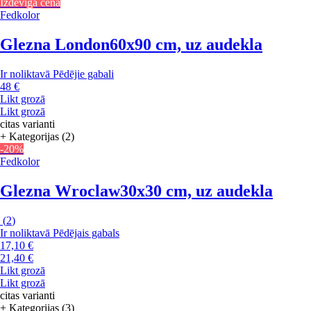
Izdevīga cena
Fedkolor
Glezna London
60x90 cm, uz audekla
Ir noliktavā
Pēdējie gabali
48 €
Likt grozā
Likt grozā
citas varianti
+ Kategorijas (2)
-20%
Fedkolor
Glezna Wroclaw
30x30 cm, uz audekla
(
2
)
Ir noliktavā
Pēdējais gabals
17,10 €
21,40 €
Likt grozā
Likt grozā
citas varianti
+ Kategorijas (3)