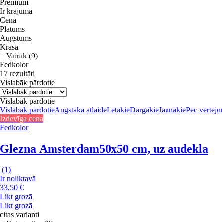
Premium
Ir krājumā
Cena
Platums
Augstums
Krāsa
+ Vairāk (9)
Fedkolor
17 rezultāti
Vislabāk pārdotie
Vislabāk pārdotie
Vislabāk pārdotie
Augstākā atlaide
Lētākie
Dārgākie
Jaunākie
Pēc vērtēj
Izdevīga cena
Fedkolor
Glezna Amsterdam
50x50 cm, uz audekla
(
1
)
Ir noliktavā
33,50 €
Likt grozā
Likt grozā
citas varianti