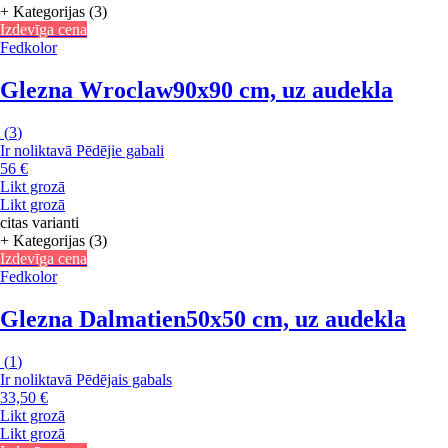
+ Kategorijas (3)
Izdevīga cena
Fedkolor
Glezna Wroclaw
90x90 cm, uz audekla
(
3
)
Ir noliktavā
Pēdējie gabali
56 €
Likt grozā
Likt grozā
citas varianti
+ Kategorijas (3)
Izdevīga cena
Fedkolor
Glezna Dalmatien
50x50 cm, uz audekla
(
1
)
Ir noliktavā
Pēdējais gabals
33,50 €
Likt grozā
Likt grozā