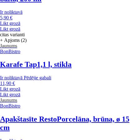
Ir noliktavā
5,90 €
Likt grozā
Likt grozā
citas varianti
+ Apjoms (2)
Jaunums
BonBistro
Karafe Tap
1,1 l, stikla
Ir noliktavā
Pēdējie gabali
11,90 €
Likt grozā
Likt grozā
Jaunums
BonBistro
Apakštasīte Resto
Porcelāna, brūna, ø 15
cm