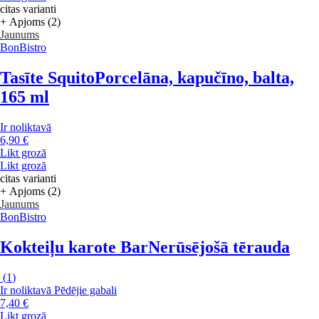
citas varianti
+ Apjoms (2)
Jaunums
BonBistro
Tasīte Squito
Porcelāna, kapučīno, balta,
165 ml
Ir noliktavā
6,90 €
Likt grozā
Likt grozā
citas varianti
+ Apjoms (2)
Jaunums
BonBistro
Kokteiļu karote Bar
Nerūsējošā tērauda
(
1
)
Ir noliktavā
Pēdējie gabali
7,40 €
Likt grozā