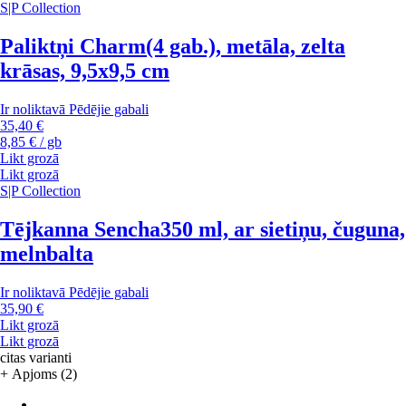
S|P Collection
Paliktņi Charm
(4 gab.), metāla, zelta
krāsas, 9,5x9,5 cm
Ir noliktavā
Pēdējie gabali
35,40 €
8,85 € / gb
Likt grozā
Likt grozā
S|P Collection
Tējkanna Sencha
350 ml, ar sietiņu, čuguna,
melnbalta
Ir noliktavā
Pēdējie gabali
35,90 €
Likt grozā
Likt grozā
citas varianti
+ Apjoms (2)