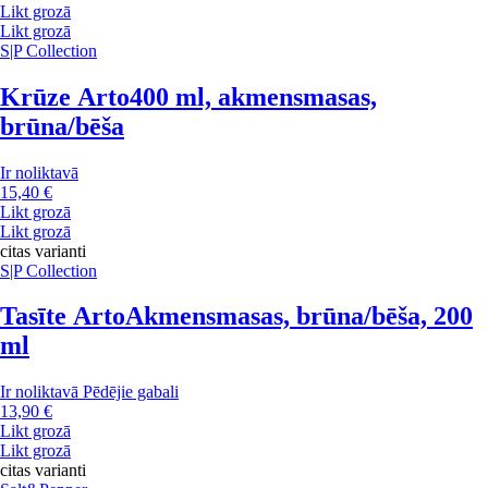
Likt grozā
Likt grozā
S|P Collection
Krūze Arto
400 ml, akmensmasas,
brūna/bēša
Ir noliktavā
15,40 €
Likt grozā
Likt grozā
citas varianti
S|P Collection
Tasīte Arto
Akmensmasas, brūna/bēša, 200
ml
Ir noliktavā
Pēdējie gabali
13,90 €
Likt grozā
Likt grozā
citas varianti