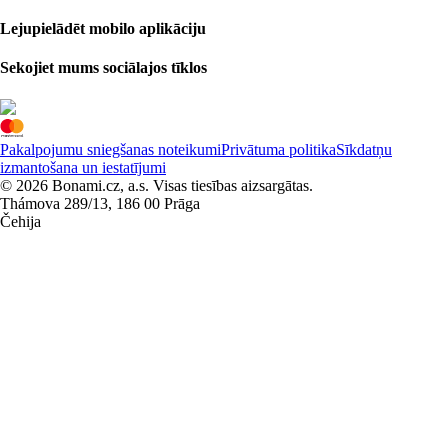
Lejupielādēt mobilo aplikāciju
Sekojiet mums sociālajos tīklos
Pakalpojumu sniegšanas noteikumi
Privātuma politika
Sīkdatņu
izmantošana un iestatījumi
© 2026 Bonami.cz, a.s. Visas tiesības aizsargātas.
Thámova 289/13, 186 00 Prāga
Čehija