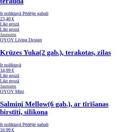
tērauda
Ir noliktavā
Pēdējie gabali
23,40 €
Likt grozā
Likt grozā
Jaunums
OYOY Living Design
Krūzes Yuka
(2 gab.), terakotas, zilas
Ir noliktavā
34,99 €
Likt grozā
Likt grozā
Jaunums
OYOY Mini
Salmiņi Mellow
(6 gab.), ar tīrīšanas
birstīti, silikona
Ir noliktavā
Pēdējie gabali
16,99 €