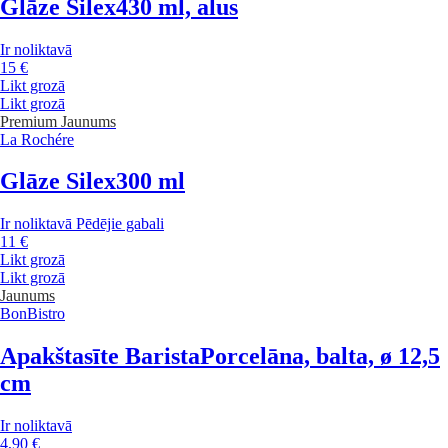
Glāze Silex
430 ml, alus
Ir noliktavā
15 €
Likt grozā
Likt grozā
Premium
Jaunums
La Rochére
Glāze Silex
300 ml
Ir noliktavā
Pēdējie gabali
11 €
Likt grozā
Likt grozā
Jaunums
BonBistro
Apakštasīte Barista
Porcelāna, balta, ø 12,5
cm
Ir noliktavā
4,90 €