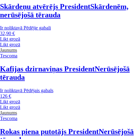
Skārdeņu atvērējs President
Skārdenēm,
nerūsējošā tērauda
Ir noliktavā
Pēdējie gabali
32,90 €
Likt grozā
Likt grozā
Jaunums
Tescoma
Kafijas dzirnaviņas President
Nerūsējošā
tērauda
Ir noliktavā
Pēdējais gabals
126 €
Likt grozā
Likt grozā
Jaunums
Tescoma
Rokas piena putotājs President
Nerūsējošā