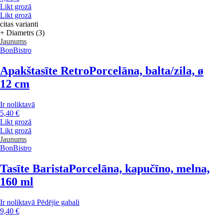
Likt grozā
Likt grozā
citas varianti
+ Diametrs (3)
Jaunums
BonBistro
Apakštasīte Retro
Porcelāna, balta/zila, ø
12 cm
Ir noliktavā
5,40 €
Likt grozā
Likt grozā
Jaunums
BonBistro
Tasīte Barista
Porcelāna, kapučīno, melna,
160 ml
Ir noliktavā
Pēdējie gabali
9,40 €