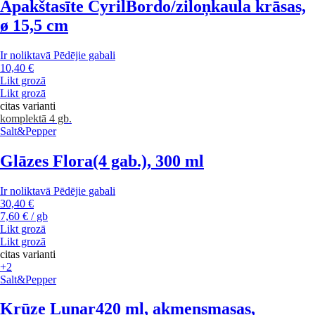
Apakštasīte Cyril
Bordo/ziloņkaula krāsas,
ø 15,5 cm
Ir noliktavā
Pēdējie gabali
10,40 €
Likt grozā
Likt grozā
citas varianti
komplektā 4 gb.
Salt&Pepper
Glāzes Flora
(4 gab.), 300 ml
Ir noliktavā
Pēdējie gabali
30,40 €
7,60 € / gb
Likt grozā
Likt grozā
citas varianti
+2
Salt&Pepper
Krūze Lunar
420 ml, akmensmasas,