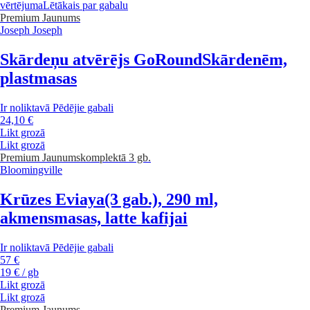
vērtējuma
Lētākais par gabalu
Premium
Jaunums
Joseph Joseph
Skārdeņu atvērējs GoRound
Skārdenēm,
plastmasas
Ir noliktavā
Pēdējie gabali
24,10 €
Likt grozā
Likt grozā
Premium
Jaunums
komplektā 3 gb.
Bloomingville
Krūzes Eviaya
(3 gab.), 290 ml,
akmensmasas, latte kafijai
Ir noliktavā
Pēdējie gabali
57 €
19 € / gb
Likt grozā
Likt grozā
Premium
Jaunums