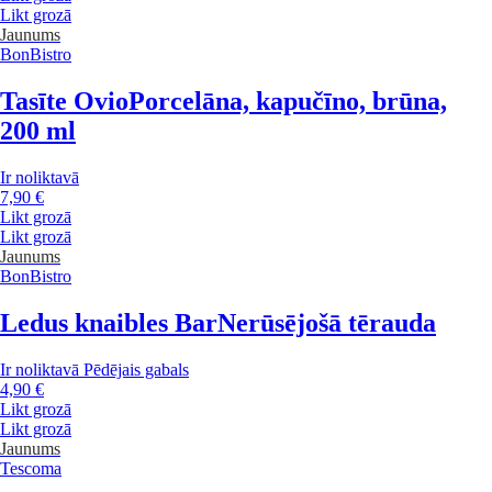
Likt grozā
Jaunums
BonBistro
Tasīte Ovio
Porcelāna, kapučīno, brūna,
200 ml
Ir noliktavā
7,90 €
Likt grozā
Likt grozā
Jaunums
BonBistro
Ledus knaibles Bar
Nerūsējošā tērauda
Ir noliktavā
Pēdējais gabals
4,90 €
Likt grozā
Likt grozā
Jaunums
Tescoma