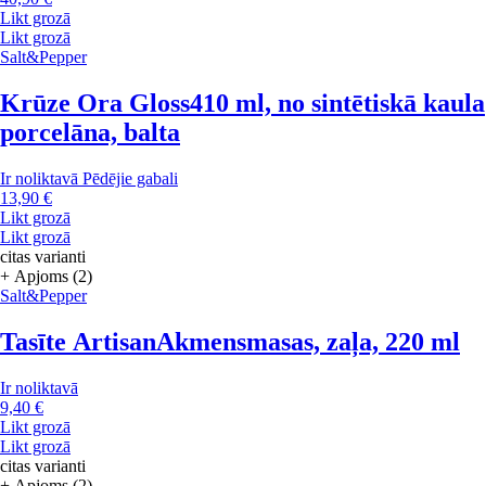
Likt grozā
Likt grozā
Salt&Pepper
Krūze Ora Gloss
410 ml, no sintētiskā kaula
porcelāna, balta
Ir noliktavā
Pēdējie gabali
13,90 €
Likt grozā
Likt grozā
citas varianti
+ Apjoms (2)
Salt&Pepper
Tasīte Artisan
Akmensmasas, zaļa, 220 ml
Ir noliktavā
9,40 €
Likt grozā
Likt grozā
citas varianti
+ Apjoms (2)