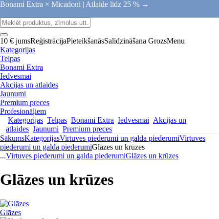
Bonami Extra × Micadoni |
Atlaide līdz 25 % →
10 € jums
Reģistrācija
Pieteikšanās
Salīdzināšana
Grozs
Menu
Kategorijas
Telpas
Bonami Extra
Iedvesmai
Akcijas un atlaides
Jaunumi
Premium preces
Profesionāļiem
Kategorijas
Telpas
Bonami Extra
Iedvesmai
Akcijas un
atlaides
Jaunumi
Premium preces
Sākums
Kategorijas
Virtuves piederumi un galda piederumi
Virtuves
piederumi un galda piederumi
Glāzes un krūzes
...
Virtuves piederumi un galda piederumi
Glāzes un krūzes
Glāzes un krūzes
Glāzes