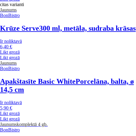
citas varianti
Jaunums
BonBistro
Krūze Serve
300 ml, metāla, sudraba krāsas
Ir noliktavā
6,40 €
Likt grozā
Likt grozā
Jaunums
BonBistro
Apakštasīte Basic White
Porcelāna, balta, ø
14,5 cm
Ir noliktavā
5,90 €
Likt grozā
Likt grozā
Jaunums
komplektā 4 gb.
BonBistro