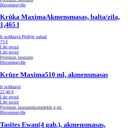
Bloomingville
Krūka Maxima
Akmensmasas, balta/zila,
1,465 l
Ir noliktavā
Pēdējie gabali
73 €
Likt grozā
Likt grozā
Premium
Jaunums
Bloomingville
Krūze Maxima
510 ml, akmensmasas
Ir noliktavā
22,40 €
Likt grozā
Likt grozā
Premium
Jaunums
komplektā 4 gb.
Bloomingville
Tasītes Ewan
(4 gab.), akmensmasas,