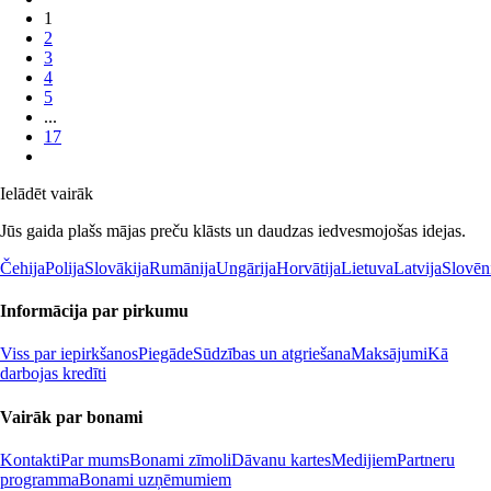
1
2
3
4
5
...
17
Ielādēt vairāk
Jūs gaida plašs mājas preču klāsts un daudzas iedvesmojošas idejas.
Čehija
Polija
Slovākija
Rumānija
Ungārija
Horvātija
Lietuva
Latvija
Slovēn
Informācija par pirkumu
Viss par iepirkšanos
Piegāde
Sūdzības un atgriešana
Maksājumi
Kā
darbojas kredīti
Vairāk par bonami
Kontakti
Par mums
Bonami zīmoli
Dāvanu kartes
Medijiem
Partneru
programma
Bonami uzņēmumiem