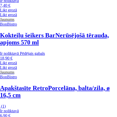
Ir noliktavā
7,40 €
Likt grozā
Likt grozā
Jaunums
BonBistro
Kokteiļu šeikers Bar
Nerūsējošā tērauda,
apjoms 570 ml
Ir noliktavā
Pēdējais gabals
18,90 €
Likt grozā
Likt grozā
Jaunums
BonBistro
Apakštasīte Retro
Porcelāna, balta/zila, ø
16,5 cm
(
1
)
Ir noliktavā
6,90 €