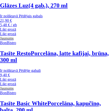
Glāzes Luz
(4 gab.), 270 ml
Ir noliktavā
Pēdējais gabals
21,90 €
5,48 € / gb
Likt grozā
Likt grozā
Jaunums
BonBistro
Tasīte Resto
Porcelāna, latte kafijai, brūna,
300 ml
Ir noliktavā
Pēdējie gabali
9,40 €
Likt grozā
Likt grozā
Jaunums
BonBistro
Tasīte Basic White
Porcelāna, kapučīno,
balta, 200 ml