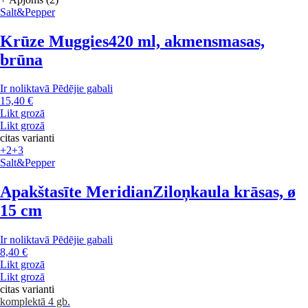
Salt&Pepper
Krūze Muggies
420 ml, akmensmasas,
brūna
Ir noliktavā
Pēdējie gabali
15,40 €
Likt grozā
Likt grozā
citas varianti
+2
+3
Salt&Pepper
Apakštasīte Meridian
Ziloņkaula krāsas, ø
15 cm
Ir noliktavā
Pēdējie gabali
8,40 €
Likt grozā
Likt grozā
citas varianti
komplektā 4 gb.