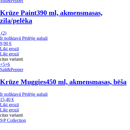
Salt&Pepper
Krūze Paint
390 ml, akmensmasas,
zila/pelēka
(
2
)
Ir noliktavā
Pēdējie gabali
9,90 €
Likt grozā
Likt grozā
citas varianti
+5
+6
Salt&Pepper
Krūze Muggies
450 ml, akmensmasas, bēša
Ir noliktavā
Pēdējie gabali
15,40 €
Likt grozā
Likt grozā
citas varianti
S|P Collection