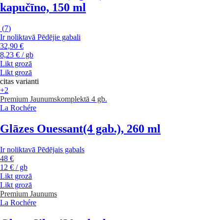
kapučīno, 150 ml
(
7
)
Ir noliktavā
Pēdējie gabali
32,90 €
8,23 € / gb
Likt grozā
Likt grozā
citas varianti
+2
Premium
Jaunums
komplektā 4 gb.
La Rochére
Glāzes Ouessant
(4 gab.), 260 ml
Ir noliktavā
Pēdējais gabals
48 €
12 € / gb
Likt grozā
Likt grozā
Premium
Jaunums
La Rochére