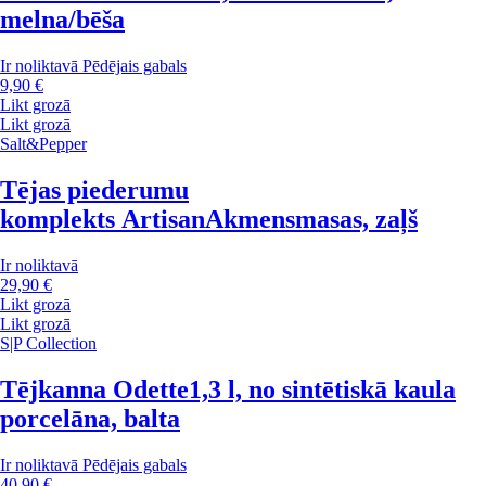
melna/bēša
Ir noliktavā
Pēdējais gabals
9,90 €
Likt grozā
Likt grozā
Salt&Pepper
Tējas piederumu
komplekts Artisan
Akmensmasas, zaļš
Ir noliktavā
29,90 €
Likt grozā
Likt grozā
S|P Collection
Tējkanna Odette
1,3 l, no sintētiskā kaula
porcelāna, balta
Ir noliktavā
Pēdējais gabals
40,90 €