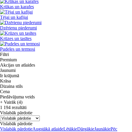
Krūkas un karafes
Tējai un kafijai
Dzērienu piederumi
Krūzes un tasītes
Pudeles un termosi
Filtri
Premium
Akcijas un atlaides
Jaunumi
Ir krājumā
Krāsa
Dizaina stils
Cena
Piedāvājuma veids
+ Vairāk (4)
1 194 rezultāti
Vislabāk pārdotie
Vislabāk pārdotie
Vislabāk pārdotie
Augstākā atlaide
Lētākie
Dārgākie
Jaunākie
Pēc