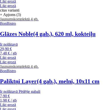
Likt grozā
Likt grozā
citas varianti
+ Apjoms (3)
Jaunums
komplektā 4 gb.
BonBistro
Glāzes Noble
(4 gab.), 620 ml, kokteiļu
Ir noliktavā
29,90 €
7,48 € / gb
Likt grozā
Likt grozā
Jaunums
komplektā 4 gb.
BonBistro
Paliktņi Layer
(4 gab.), melni, 10x11 cm
Ir noliktavā
Pēdējie gabali
7,90 €
1,98 € / gb
Likt grozā
Likt grozā