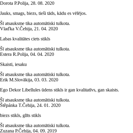
Dorota P.
Polija
,
28. 08. 2020
Jauks, smags, biezs, tieši tāds, kādu es vēlējos.
Šī atsauksme tika automātiski tulkota.
Vlaďka V.
Čehija
,
21. 04. 2020
Labas kvalitātes ciets stikls
Šī atsauksme tika automātiski tulkota.
Estera R.
Polija
,
04. 04. 2020
Skaisti, iesaku
Šī atsauksme tika automātiski tulkota.
Erik M.
Slovākija
,
03. 03. 2020
Ego Dekor Libellules ūdens stikls ir gan kvalitatīvs, gan skaists.
Šī atsauksme tika automātiski tulkota.
Štěpánka T.
Čehija
,
24. 01. 2020
biezs stikls, glīts stikls
Šī atsauksme tika automātiski tulkota.
Zuzana P.
Čehija
,
04. 09. 2019