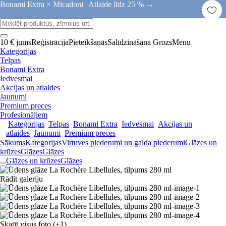
Bonami Extra × Micadoni |
Atlaide līdz 25 % →
10 € jums
Reģistrācija
Pieteikšanās
Salīdzināšana
Grozs
Menu
Kategorijas
Telpas
Bonami Extra
Iedvesmai
Akcijas un atlaides
Jaunumi
Premium preces
Profesionāļiem
Kategorijas
Telpas
Bonami Extra
Iedvesmai
Akcijas un
atlaides
Jaunumi
Premium preces
Sākums
Kategorijas
Virtuves piederumi un galda piederumi
Glāzes un
krūzes
Glāzes
Glāzes
...
Glāzes un krūzes
Glāzes
Rādīt galeriju
Skatīt visus foto
(+1)