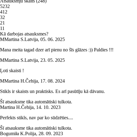
Atsauksmju skaits
(
248
)
5
232
4
12
3
2
2
1
1
1
Kā darbojas atsauksmes?
M
Martina S.
Latvija
,
05. 06. 2025
Mana meita tagad dzer arī pienu no šīs glāzes :)) Paldies !!!
M
Martina S.
Latvija
,
23. 05. 2025
Ļoti skaisti !
M
Martina H.
Čehija
,
17. 08. 2024
Stikls ir skaists un praktisks. Es arī pasūtīju kā dāvanu.
Šī atsauksme tika automātiski tulkota.
Martina H.
Čehija
,
14. 10. 2023
Perfekts stikls, nav par ko sūdzēties....
Šī atsauksme tika automātiski tulkota.
Bogumiła K.
Polija
,
28. 09. 2023