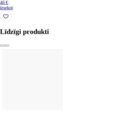
46 €
izsekot
Līdzīgi produkti