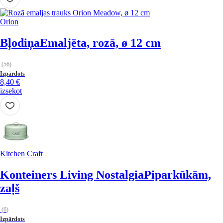
Orion
Bļodiņa
Emaljēta, rozā, ø 12 cm
(
56
)
Izpārdots
8,40 €
izsekot
Kitchen Craft
Konteiners Living Nostalgia
Piparkūkām,
zaļš
(
6
)
Izpārdots