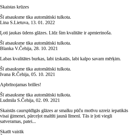
Skaistas krūzes
Šī atsauksme tika automātiski tulkota.
Lina S.
Lietuva
,
13. 01. 2022
Ļoti jaukas ūdens glāzes. Līdz šim kvalitāte ir apmierinoša.
Šī atsauksme tika automātiski tulkota.
Blanka V.
Čehija
,
28. 10. 2021
Labas kvalitātes burkas, labi izskatās, labi kalpo savam mērķim.
Šī atsauksme tika automātiski tulkota.
Ivana R.
Čehija
,
05. 10. 2021
Apbrīnojamas brilles!
Šī atsauksme tika automātiski tulkota.
Ludmila S.
Čehija
,
02. 09. 2021
Skaistās caurspīdīgās glāzes ar smalku pūču motīvu uzreiz iepatikās
visai ģimenei, pārceļot maltīti jaunā līmenī. Tās ir ļoti viegli
satveramas, patei...
Skatīt vairāk