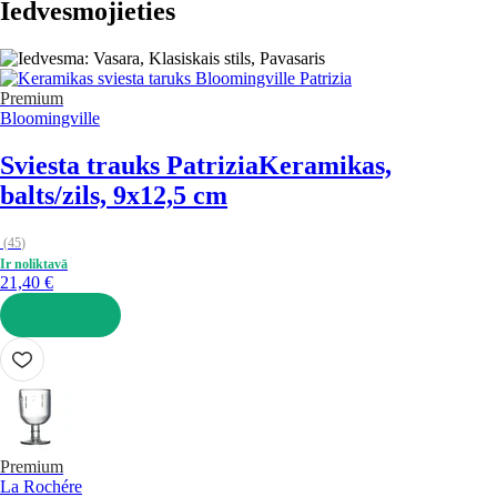
Iedvesmojieties
Premium
Bloomingville
Sviesta trauks Patrizia
Keramikas,
balts/zils, 9x12,5 cm
(
45
)
Ir noliktavā
21,40 €
LIKT GROZĀ
Premium
La Rochére