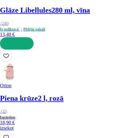
Glāze Libellules
280 ml, vīna
(
248
)
Ir noliktavā
Pēdējie gabali
13,40 €
LIKT GROZĀ
Orion
Piena krūze
2 l, rozā
(
32
)
Izpārdots
18,90 €
izsekot