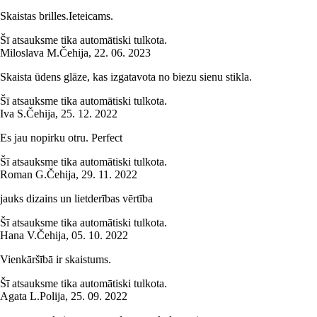
Skaistas brilles.Ieteicams.
Šī atsauksme tika automātiski tulkota.
Miloslava M.
Čehija
,
22. 06. 2023
Skaista ūdens glāze, kas izgatavota no biezu sienu stikla.
Šī atsauksme tika automātiski tulkota.
Iva S.
Čehija
,
25. 12. 2022
Es jau nopirku otru. Perfect
Šī atsauksme tika automātiski tulkota.
Roman G.
Čehija
,
29. 11. 2022
jauks dizains un lietderības vērtība
Šī atsauksme tika automātiski tulkota.
Hana V.
Čehija
,
05. 10. 2022
Vienkāršībā ir skaistums.
Šī atsauksme tika automātiski tulkota.
Agata L.
Polija
,
25. 09. 2022