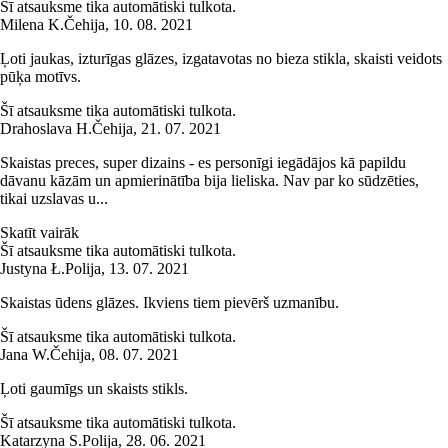
Šī atsauksme tika automātiski tulkota.
Milena K.
Čehija
,
10. 08. 2021
Ļoti jaukas, izturīgas glāzes, izgatavotas no bieza stikla, skaisti veidots
pūķa motīvs.
Šī atsauksme tika automātiski tulkota.
Drahoslava H.
Čehija
,
21. 07. 2021
Skaistas preces, super dizains - es personīgi iegādājos kā papildu
dāvanu kāzām un apmierinātība bija lieliska. Nav par ko sūdzēties,
tikai uzslavas u...
Skatīt vairāk
Šī atsauksme tika automātiski tulkota.
Justyna Ł.
Polija
,
13. 07. 2021
Skaistas ūdens glāzes. Ikviens tiem pievērš uzmanību.
Šī atsauksme tika automātiski tulkota.
Jana W.
Čehija
,
08. 07. 2021
Ļoti gaumīgs un skaists stikls.
Šī atsauksme tika automātiski tulkota.
Katarzyna S.
Polija
,
28. 06. 2021