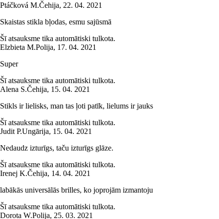
Ptáčková M.
Čehija
,
22. 04. 2021
Skaistas stikla bļodas, esmu sajūsmā
Šī atsauksme tika automātiski tulkota.
Elzbieta M.
Polija
,
17. 04. 2021
Super
Šī atsauksme tika automātiski tulkota.
Alena S.
Čehija
,
15. 04. 2021
Stikls ir lielisks, man tas ļoti patīk, lielums ir jauks
Šī atsauksme tika automātiski tulkota.
Judit P.
Ungārija
,
15. 04. 2021
Nedaudz izturīgs, taču izturīgs glāze.
Šī atsauksme tika automātiski tulkota.
Irenej K.
Čehija
,
14. 04. 2021
labākās universālās brilles, ko joprojām izmantoju
Šī atsauksme tika automātiski tulkota.
Dorota W.
Polija
,
25. 03. 2021