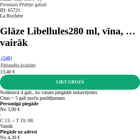
Premium
Pēdējie gabali
ID: 65721
La Rochére
Glāze Libellules
280 ml, vīna
, …
vairāk
(
248
)
Pārbaudīta kvalitāte
13,40 €
LIKT GROZĀ
Noliktavā 4 gab., ko varam piegādāt nekavējoties
Citas > 5 gab preču pasūtījumam
Personīgā piegāde
No 3,90 €
·
C 13. – T 19. 08.
Vairāk
Piegāde uz adresi
No 4,30 €