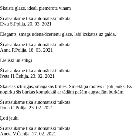
Skaista glāze, ideāli piemērota vīnam
Šī atsauksme tika automātiski tulkota.
Ewa S.
Polija
,
20. 03. 2021
Elegants, smags ūdens/dzērienu glāze, labi izskatās uz galda.
Šī atsauksme tika automātiski tulkota.
Anna P.
Polija
,
18. 03. 2021
Lieliski un stilīgi
Šī atsauksme tika automātiski tulkota.
Iveta H.
Čehija
,
23. 02. 2021
Skaistas izturīgas, smagākas brilles. Smiekliņa motīvs ir ļoti jauks. Es
nopirku šīs burkas komplektā ar tādām pašām augstajām burkām.
Šī atsauksme tika automātiski tulkota.
Ilona C.
Polija
,
23. 02. 2021
Ļoti jauki
Šī atsauksme tika automātiski tulkota.
Aneta V.
Čehija
,
17. 02. 2021