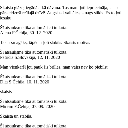
Skaista glāze, iegādāta kā dāvana. Tas mani ļoti iepriecināja, tas ir
pārsteidzoši reālajā dzīvē. Augstas kvalitātes, smags stikls. Es to ļoti
iesaku.
Šī atsauksme tika automātiski tulkota.
Alena F.
Čehija
,
30. 12. 2020
Tas ir smagāks, tāpēc ir ļoti stabils. Skaists motīvs.
Šī atsauksme tika automātiski tulkota.
Patrícia Š.
Slovākija
,
12. 11. 2020
Man vienkārši ļoti patīk šīs brilles, man vairs nav ko piebilst.
Šī atsauksme tika automātiski tulkota.
Dita S.
Čehija
,
10. 11. 2020
skaists
Šī atsauksme tika automātiski tulkota.
Miriam F.
Čehija
,
07. 09. 2020
Skaista un stabila.
Šī atsauksme tika automātiski tulkota.