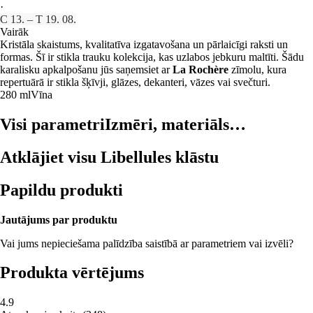
·
C 13. – T 19. 08.
Vairāk
Kristāla skaistums, kvalitatīva izgatavošana un pārlaicīgi raksti un
formas. Šī ir stikla trauku kolekcija, kas uzlabos jebkuru maltīti. Šādu
karalisku apkalpošanu jūs saņemsiet ar
La Rochère
zīmolu, kura
repertuārā ir stikla šķīvji, glāzes, dekanteri, vāzes vai svečturi.
280 ml
Vīna
Visi parametri
Izmēri, materiāls…
Atklājiet visu Libellules klāstu
Papildu produkti
Jautājums par produktu
Vai jums nepieciešama palīdzība saistībā ar parametriem vai izvēli?
Produkta vērtējums
4.9