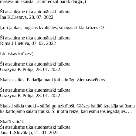
masīva un skaista - acīmredzot pārāk dārga ;)
Šī atsauksme tika automātiski tulkota.
Ina K.
Lietuva
,
28. 07. 2022
Ļoti jaukas, augstas kvalitātes, smagas stikla krūzes <3
Šī atsauksme tika automātiski tulkota.
Rima J.
Lietuva
,
07. 02. 2022
Lieliskas krūzes:)
Šī atsauksme tika automātiski tulkota.
Grażyna K.
Polija
,
28. 01. 2022
Skaists stikls. Padarīja mani ļoti laimīgu Ziemassvētkos
Šī atsauksme tika automātiski tulkota.
Grażyna K.
Polija
,
28. 01. 2022
Skaisti stikla trauki - stilīgi un uzkrītoši. Glāzes ballītē izraisīja sajūsmu
kā kārtojamo salātu trauki. Šī ir otrā reize, kad esmu tos iegādājies, ...
Skatīt vairāk
Šī atsauksme tika automātiski tulkota.
Jana L.
Slovākija
,
21. 01. 2022