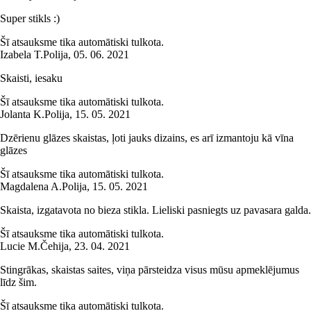
Super stikls :)
Šī atsauksme tika automātiski tulkota.
Izabela T.
Polija
,
05. 06. 2021
Skaisti, iesaku
Šī atsauksme tika automātiski tulkota.
Jolanta K.
Polija
,
15. 05. 2021
Dzērienu glāzes skaistas, ļoti jauks dizains, es arī izmantoju kā vīna
glāzes
Šī atsauksme tika automātiski tulkota.
Magdalena A.
Polija
,
15. 05. 2021
Skaista, izgatavota no bieza stikla. Lieliski pasniegts uz pavasara galda.
Šī atsauksme tika automātiski tulkota.
Lucie M.
Čehija
,
23. 04. 2021
Stingrākas, skaistas saites, viņa pārsteidza visus mūsu apmeklējumus
līdz šim.
Šī atsauksme tika automātiski tulkota.