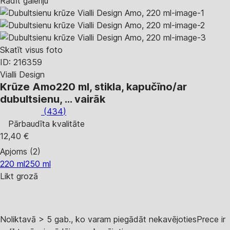
Rādīt galeriju
Skatīt visus foto
ID: 216359
Vialli Design
Krūze Amo
220 ml, stikla, kapučīno/ar
dubultsienu
, …
vairāk
(
434
)
Pārbaudīta kvalitāte
12,40 €
Apjoms (2)
220 ml
250 ml
Likt grozā
Noliktavā > 5 gab., ko varam piegādāt nekavējoties
Prece ir