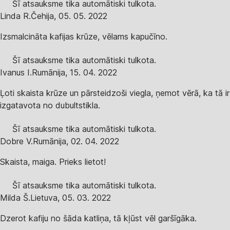
Šī atsauksme tika automātiski tulkota.
Linda R.
Čehija
,
05. 05. 2022
Izsmalcināta kafijas krūze, vēlams kapučīno.
Šī atsauksme tika automātiski tulkota.
Ivanus I.
Rumānija
,
15. 04. 2022
Ļoti skaista krūze un pārsteidzoši viegla, ņemot vērā, ka tā ir
izgatavota no dubultstikla.
Šī atsauksme tika automātiski tulkota.
Dobre V.
Rumānija
,
02. 04. 2022
Skaista, maiga. Prieks lietot!
Šī atsauksme tika automātiski tulkota.
Milda Š.
Lietuva
,
05. 03. 2022
Dzerot kafiju no šāda katliņa, tā kļūst vēl garšīgāka.