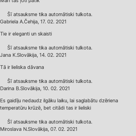
Man tas ļoti patīk
Šī atsauksme tika automātiski tulkota.
Gabriela A.
Čehija
,
17. 02. 2021
Tie ir eleganti un skaisti
Šī atsauksme tika automātiski tulkota.
Jana K.
Slovākija
,
14. 02. 2021
Tā ir lieliska dāvana
Šī atsauksme tika automātiski tulkota.
Darina B.
Slovākija
,
10. 02. 2021
Es gaidīju nedaudz ilgāku laiku, lai saglabātu dzēriena
temperatūru krūzē, bet citādi tas ir lieliski
Šī atsauksme tika automātiski tulkota.
Miroslava N.
Slovākija
,
07. 02. 2021