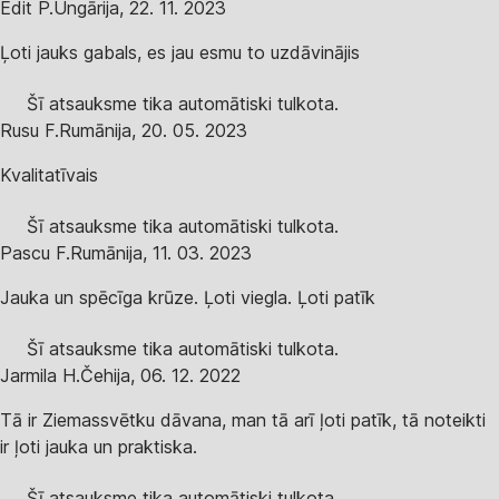
Edit P.
Ungārija
,
22. 11. 2023
Ļoti jauks gabals, es jau esmu to uzdāvinājis
Šī atsauksme tika automātiski tulkota.
Rusu F.
Rumānija
,
20. 05. 2023
Kvalitatīvais
Šī atsauksme tika automātiski tulkota.
Pascu F.
Rumānija
,
11. 03. 2023
Jauka un spēcīga krūze. Ļoti viegla. Ļoti patīk
Šī atsauksme tika automātiski tulkota.
Jarmila H.
Čehija
,
06. 12. 2022
Tā ir Ziemassvētku dāvana, man tā arī ļoti patīk, tā noteikti
ir ļoti jauka un praktiska.
Šī atsauksme tika automātiski tulkota.