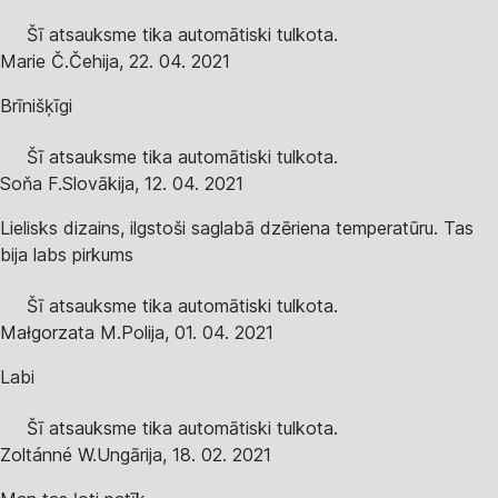
Šī atsauksme tika automātiski tulkota.
Marie Č.
Čehija
,
22. 04. 2021
Brīnišķīgi
Šī atsauksme tika automātiski tulkota.
Soňa F.
Slovākija
,
12. 04. 2021
Lielisks dizains, ilgstoši saglabā dzēriena temperatūru. Tas
bija labs pirkums
Šī atsauksme tika automātiski tulkota.
Małgorzata M.
Polija
,
01. 04. 2021
Labi
Šī atsauksme tika automātiski tulkota.
Zoltánné W.
Ungārija
,
18. 02. 2021