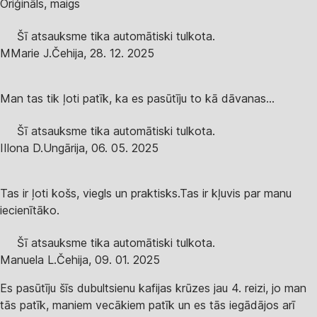
Oriģināls, maigs
Šī atsauksme tika automātiski tulkota.
M
Marie J.
Čehija
,
28. 12. 2025
Man tas tik ļoti patīk, ka es pasūtīju to kā dāvanas...
Šī atsauksme tika automātiski tulkota.
I
Ilona D.
Ungārija
,
06. 05. 2025
Tas ir ļoti košs, viegls un praktisks.Tas ir kļuvis par manu
iecienītāko.
Šī atsauksme tika automātiski tulkota.
Manuela L.
Čehija
,
09. 01. 2025
Es pasūtīju šīs dubultsienu kafijas krūzes jau 4. reizi, jo man
tās patīk, maniem vecākiem patīk un es tās iegādājos arī