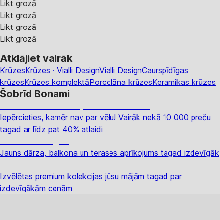
Likt grozā
Likt grozā
Likt grozā
Likt grozā
Atklājiet vairāk
Krūzes
Krūzes · Vialli Design
Vialli Design
Caurspīdīgas
krūzes
Krūzes komplektā
Porcelāna krūzes
Keramikas krūzes
Šobrīd Bonami
Summer Sale: līdz pat 40% atlaide
Iepērcieties, kamēr nav par vēlu! Vairāk nekā 10 000 preču
tagad ar līdz pat 40% atlaidi
Dārzs izdevīgāk
Jauns dārza, balkona un terases aprīkojums tagad izdevīgāk
Premium izdevīgāk
Izvēlētas premium kolekcijas jūsu mājām tagad par
izdevīgākām cenām