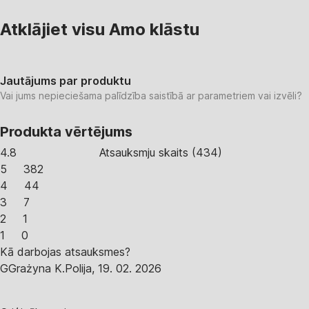
Atklājiet visu Amo klāstu
Jautājums par produktu
Vai jums nepieciešama palīdzība saistībā ar parametriem vai izvēli?
Produkta vērtējums
4.8
Atsauksmju skaits
(
434
)
5
382
4
44
3
7
2
1
1
0
Kā darbojas atsauksmes?
G
Grażyna K.
Polija
,
19. 02. 2026