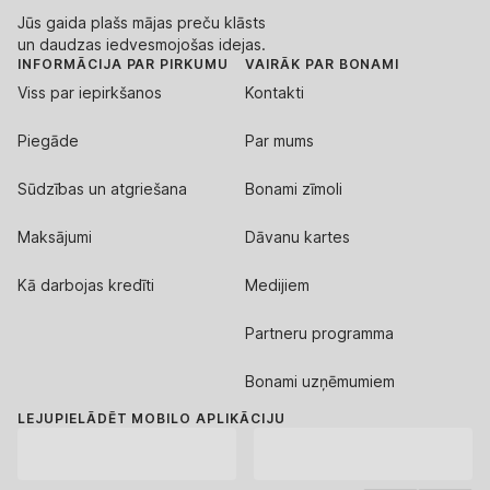
Jūs gaida plašs mājas preču klāsts
un daudzas iedvesmojošas idejas.
INFORMĀCIJA PAR PIRKUMU
VAIRĀK PAR BONAMI
Viss par iepirkšanos
Kontakti
Piegāde
Par mums
Sūdzības un atgriešana
Bonami zīmoli
Maksājumi
Dāvanu kartes
Kā darbojas kredīti
Medijiem
Partneru programma
Bonami uzņēmumiem
LEJUPIELĀDĒT MOBILO APLIKĀCIJU