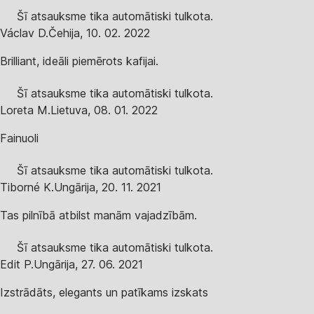
Šī atsauksme tika automātiski tulkota.
Václav D.
Čehija
,
10. 02. 2022
Brilliant, ideāli piemērots kafijai.
Šī atsauksme tika automātiski tulkota.
Loreta M.
Lietuva
,
08. 01. 2022
Fainuoli
Šī atsauksme tika automātiski tulkota.
Tiborné K.
Ungārija
,
20. 11. 2021
Tas pilnībā atbilst manām vajadzībām.
Šī atsauksme tika automātiski tulkota.
Edit P.
Ungārija
,
27. 06. 2021
Izstrādāts, elegants un patīkams izskats