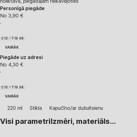
noliktavā, piegādājam nekavējoties
Personīgā piegāde
No 3,90 €
·
C 13. – T 19. 08.
VAIRĀK
Piegāde uz adresi
No 4,30 €
·
C 13. – T 19. 08.
VAIRĀK
220 ml
Stikla
Kapučīno/ar dubultsienu
Visi parametri
Izmēri, materiāls…