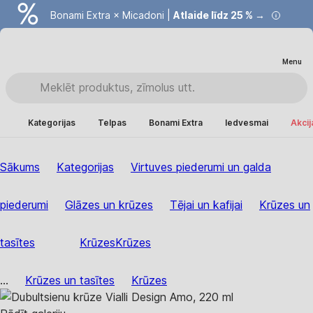
Bonami Extra × Micadoni |
Atlaide līdz 25 % →
Menu
Kategorijas
Telpas
Bonami Extra
Iedvesmai
Akcij
Sākums
Kategorijas
Virtuves piederumi un galda
piederumi
Glāzes un krūzes
Tējai un kafijai
Krūzes un
tasītes
Krūzes
Krūzes
...
Krūzes un tasītes
Krūzes