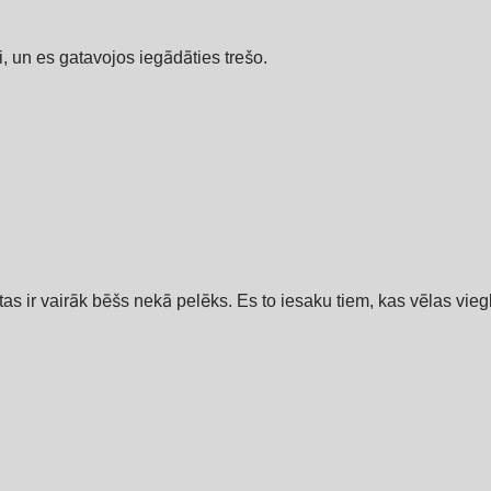
i, un es gatavojos iegādāties trešo.
ā tas ir vairāk bēšs nekā pelēks. Es to iesaku tiem, kas vēlas vieg