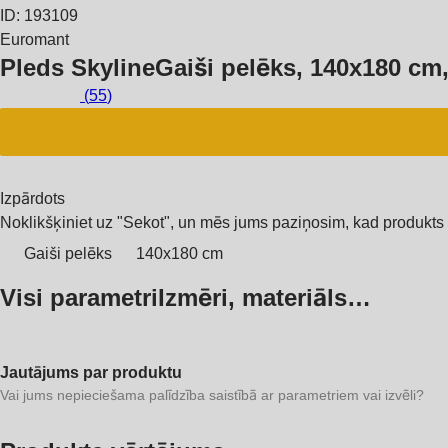
ID: 193109
Euromant
Pleds Skyline
Gaiši pelēks, 140x180 cm
(
55
)
Izpārdots
Noklikšķiniet uz "Sekot", un mēs jums paziņosim, kad produkts 
Gaiši pelēks
140x180 cm
Visi parametri
Izmēri, materiāls…
Jautājums par produktu
Vai jums nepieciešama palīdzība saistībā ar parametriem vai izvēli?