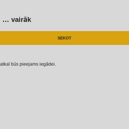
, …
vairāk
SEKOT
atkal būs pieejams iegādei.