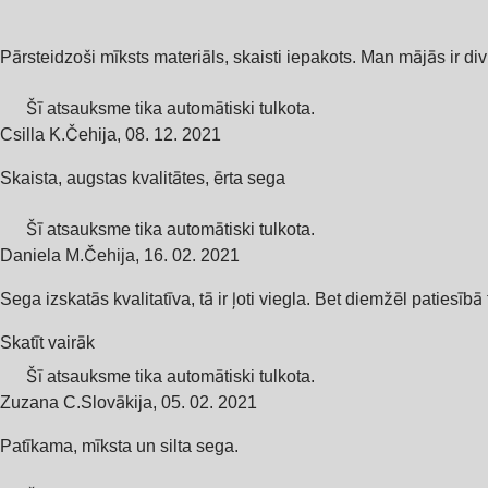
Pārsteidzoši mīksts materiāls, skaisti iepakots. Man mājās ir div
Šī atsauksme tika automātiski tulkota.
Csilla K.
Čehija
,
08. 12. 2021
Skaista, augstas kvalitātes, ērta sega
Šī atsauksme tika automātiski tulkota.
Daniela M.
Čehija
,
16. 02. 2021
Sega izskatās kvalitatīva, tā ir ļoti viegla. Bet diemžēl patiesīb
Skatīt vairāk
Šī atsauksme tika automātiski tulkota.
Zuzana C.
Slovākija
,
05. 02. 2021
Patīkama, mīksta un silta sega.