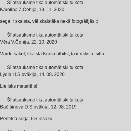
Šī atsauksme tika automātiski tulkota.
Karolina Z.
Čehija
,
18. 11. 2020
sega ir skaista, vēl skaistāka nekā fotogrāfijās :)
Šī atsauksme tika automātiski tulkota.
Věra V.
Čehija
,
22. 10. 2020
Vārdu sakot, skaista.Krāsa atbilst, tā ir mīksta, silta.
Šī atsauksme tika automātiski tulkota.
Lýdia H.
Slovākija
,
14. 08. 2020
Lielisks materiāls!
Šī atsauksme tika automātiski tulkota.
Bačišinová D.
Slovākija
,
12. 08. 2019
Perfekta sega. ES iesaku.