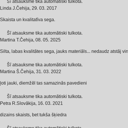
Šī atsauksme tika automātiski tulkota.
Linda J.
Čehija
,
29. 03. 2017
Skaista un kvalitatīva sega.
Šī atsauksme tika automātiski tulkota.
Martina T.
Čehija
,
08. 05. 2025
Silta, labas kvalitātes sega, jauks materiāls... nedaudz atstāj vi
Šī atsauksme tika automātiski tulkota.
Martina Š.
Čehija
,
31. 03. 2022
ļoti jauki, diemžēl tas samazinās pavedieni
Šī atsauksme tika automātiski tulkota.
Petra R.
Slovākija
,
16. 03. 2021
dizains skaists, bet tukša šķiedra