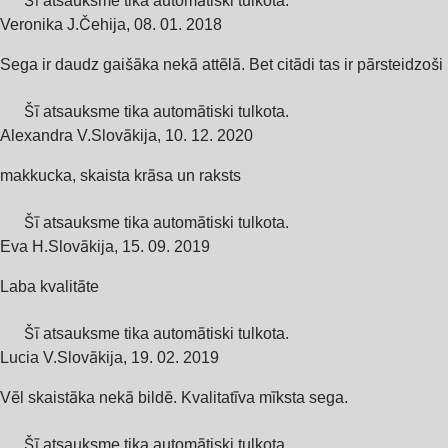
Šī atsauksme tika automātiski tulkota.
Veronika J.
Čehija
,
08. 01. 2018
Sega ir daudz gaišāka nekā attēlā. Bet citādi tas ir pārsteidzoši
Šī atsauksme tika automātiski tulkota.
Alexandra V.
Slovākija
,
10. 12. 2020
makkucka, skaista krāsa un raksts
Šī atsauksme tika automātiski tulkota.
Eva H.
Slovākija
,
15. 09. 2019
Laba kvalitāte
Šī atsauksme tika automātiski tulkota.
Lucia V.
Slovākija
,
19. 02. 2019
Vēl skaistāka nekā bildē. Kvalitatīva mīksta sega.
Šī atsauksme tika automātiski tulkota.