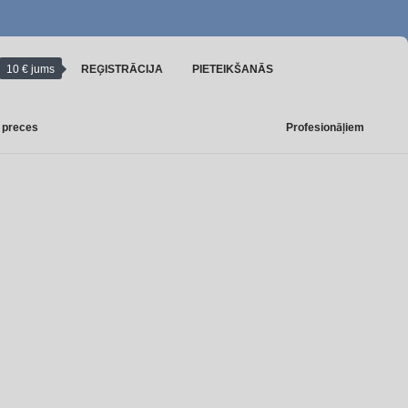
10 € jums
REĢISTRĀCIJA
PIETEIKŠANĀS
 preces
Profesionāļiem