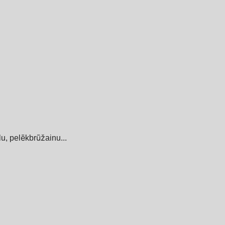
lu, pelēkbrūžainu...