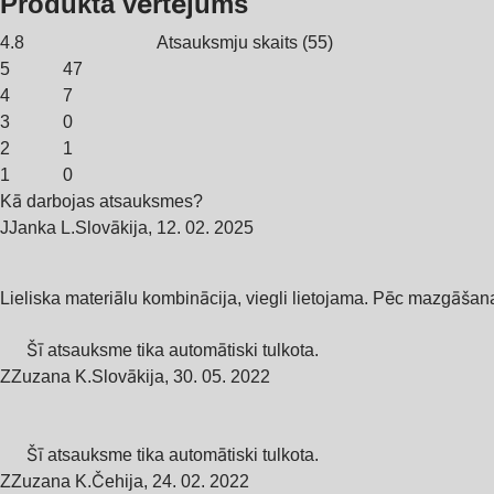
Produkta vērtējums
4.8
Atsauksmju skaits
(
55
)
5
47
4
7
3
0
2
1
1
0
Kā darbojas atsauksmes?
J
Janka L.
Slovākija
,
12. 02. 2025
Lieliska materiālu kombinācija, viegli lietojama. Pēc mazgāšanas 
Šī atsauksme tika automātiski tulkota.
Z
Zuzana K.
Slovākija
,
30. 05. 2022
Šī atsauksme tika automātiski tulkota.
Z
Zuzana K.
Čehija
,
24. 02. 2022