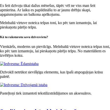
Es šeit dzīvoju tikai dažus mēnešus, tāpēc vēl ne viss man šeit
apmierina. Ar laiku es papildināšu to ar jaunu drēbju skapi,
apgaismojumu un balkona aprīkojumu.
Melnbaltā virtuve noteica telpas toni, ko pēc tam izmantoju, lai
pieskaņotu pārējo telpu.
Kā tu raksturotu savu dzīvesvietu?
Vienkāršs, moderns un pievilcīgs. Melnbaltā virtuve noteica telpas toni,
ko pēc tam izmantoju, lai pieskaņotu pārējo telpu. No materiāliem es
izvēlējos koku.
Dzīvoklī netrūkst sievišķīgu elementu, kas īpaši atspoguļojas krāsu
paletē.
Pasteļtoņi tiek izmantoti tekstilizstrādājumos un aksesuāros.