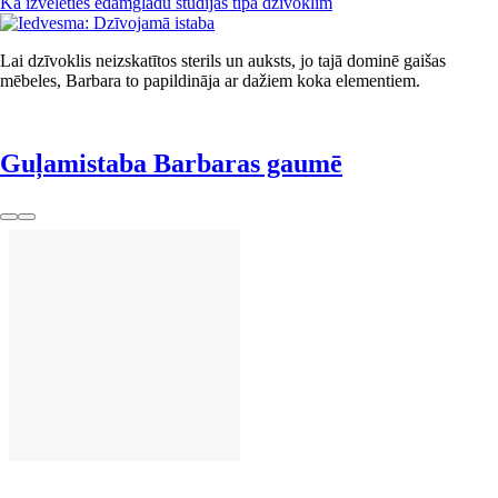
Kā izvēlēties ēdamgladu studijas tipa dzīvoklim
Lai dzīvoklis neizskatītos sterils un auksts, jo tajā dominē gaišas
mēbeles, Barbara to papildināja ar dažiem koka elementiem.
Guļamistaba Barbaras gaumē