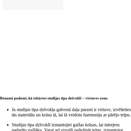
LIKT GROZĀ
Bonami padomi, kā iekārtot studijas tipa dzīvokli – virtuves zona
Ja studijas tipa dzīvokļa galvenā daļa parasti ir virtuve, izvēlieties
tās materiālu un krāsu tā, lai tā veidotu harmoniju ar pārējo telpu.
Studijas tipa dzīvoklī izmantojiet gaišas krāsas, lai interjeru
padarītu gaišāku. Varat arī vizuāli palielināt telpu, izmantojot