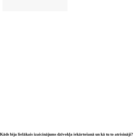
LIKT GROZĀ
Kāds bija lielākais izaicinājums dzīvokļa iekārtošanā un kā tu to atrisināji?