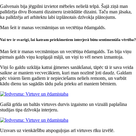
Galvenais bija jēgpilni izvietot mēbeles nelielā telpā. Šajā ziņā man
palīdzēja divu Bonami dizaineru izstrādātie dizaini. Taču man jāsaka,
ka palīdzēja arī arhitektu labi izplānotais dzīvokļa plānojums.
Man šeit ir manas vecmāmiņas un vectētiņa ēdamgalds.
Vai tev ir svarīgi, lai katram priekšmetiem interjerā būtu sentimentāla vērtība?
Man šeit ir manas vecmāmiņas un vectētiņa ēdamgalds. Tas bija viņu
pirmais galds viņu kopīgajā mājā, un viņi to vēl nesen izmantoja.
Viņi šo galdu uzklāja katrai ģimenes sanākšanai, tāpēc tā ir sava veida
saikne ar maniem vecvecākiem, kuri man nozīmē ļoti daudz. Galdam
pēc visiem šiem gadiem ir nepieciešams neliels remonts, un varbūt
kādu dienu tas sagādās tādu pašu prieku arī maniem bērniem.
Gaišā grīda un baltās virtuves durvis izgaismo un vizuāli paplašina
studijas tipa dzīvokļa interjeru.
Uzsvars uz vienkāršību atspoguļojas arī virtuves rīku izvēlē.