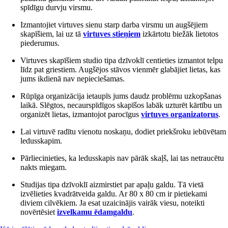
spīdīgu durvju virsmu.
Izmantojiet virtuves sienu starp darba virsmu un augšējiem
skapīšiem, lai uz tā
virtuves stieņiem
izkārtotu biežāk lietotos
piederumus.
Virtuves skapīšiem studio tipa dzīvoklī centieties izmantot telpu
līdz pat griestiem. Augšējos stāvos vienmēr glabājiet lietas, kas
jums ikdienā nav nepieciešamas.
Rūpīga organizācija ietaupīs jums daudz problēmu uzkopšanas
laikā. Slēgtos, necaurspīdīgos skapīšos labāk uzturēt kārtību un
organizēt lietas, izmantojot parocīgus
virtuves organizatorus
.
Lai virtuvē radītu vienotu noskaņu, dodiet priekšroku iebūvētam
ledusskapim.
Pārliecinieties, ka ledusskapis nav pārāk skaļš, lai tas netraucētu
nakts miegam.
Studijas tipa dzīvoklī aizmirstiet par apaļu galdu. Tā vietā
izvēlieties kvadrātveida galdu. Ar 80 x 80 cm ir pietiekami
diviem cilvēkiem. Ja esat uzaicinājis vairāk viesu, noteikti
novērtēsiet
izvelkamu ēdamgaldu
.