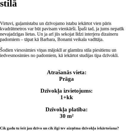
stilā
Virtuvi, guļamistabu un dzīvojamo istabu iekārtot vien pāris
kvadrātmetros var būt pavisam vienkārši. Īpaši tad, ja jums nepatīk
nevajadzīgas lietas. Un ja arī jūs sekojat līdzi interjera dizaineru
padomiem – tāpat kā Barbara, Bonami veikala vadītāja.
Šodien viesosimies viņas mājoklī ar glamūra stila piesitienu un
iedvesmosimies no padomiem, kā iekārtot studijas tipa dzīvokli.
Atrašanās vieta:
Prāga
Dzīvokļa izvietojums:
1+kk
Dzīvokļa platība:
30 m²
Cik gadu tu šeit jau dzīvo un cik ilgi tev aizņēma dzīvokļa iekārtošana?