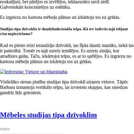
noskatījusi, bet pārējos es izvēlējos, ieklausoties savā sirdī.
Galvenokārt koncentrējos uz estētiku.
Es izgriezu no kartona mēbeļu plānus un izkārtoju tos uz grīdas.
Studijas tipa dzīvoklis ir daudzfunkcionāla telpa. Kā tev izdevās tajā iekļaut
visu nepieciešamo?
Kad es pirmo reizi ieraudzīju dzīvokli, tas šķita daudz mazāks, nekā tas
ir patiesībā. Tomēr es tajā uzreiz iemīlējos. Es uzreiz zināju, kur
atradīsies gulta. Taču, iekārtojot telpu, es ar to spēlējos. Es izgriezu no
kartona mēbeļu plānus un izkārtoju tos uz grīdas.
Vislielāko sienas platību studijas tipa dzīvoklī aizņem virtuve. Tāpēc
Barbara izmantoja vertikālo telpu, lai izvietotu skapjus, kas sniedzas
gandrīz līdz griestiem.
Mēbeles studijas tipa dzīvoklim