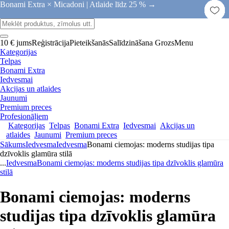
Bonami Extra × Micadoni |
Atlaide līdz 25 % →
10 € jums
Reģistrācija
Pieteikšanās
Salīdzināšana
Grozs
Menu
Kategorijas
Telpas
Bonami Extra
Iedvesmai
Akcijas un atlaides
Jaunumi
Premium preces
Profesionāļiem
Kategorijas
Telpas
Bonami Extra
Iedvesmai
Akcijas un
atlaides
Jaunumi
Premium preces
Sākums
Iedvesma
Iedvesma
Bonami ciemojas: moderns studijas tipa
dzīvoklis glamūra stilā
...
Iedvesma
Bonami ciemojas: moderns studijas tipa dzīvoklis glamūra
stilā
Bonami ciemojas: moderns
studijas tipa dzīvoklis glamūra