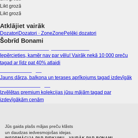
Likt grozā
Likt grozā
Atklājiet vairāk
Dozatori
Dozatori · Zone
Zone
Pelēki dozatori
Šobrīd Bonami
Summer Sale: līdz pat 40% atlaide
Iepērcieties, kamēr nav par vēlu! Vairāk nekā 10 000 preču
tagad ar līdz pat 40% atlaidi
Dārzs izdevīgāk
Jauns dārza, balkona un terases aprīkojums tagad izdevīgāk
Premium izdevīgāk
Izvēlētas premium kolekcijas jūsu mājām tagad par
izdevīgākām cenām
Jūs gaida plašs mājas preču klāsts
un daudzas iedvesmojošas idejas.
INFORMĀCIJA PAR PIRKUMU
VAIRĀK PAR BONAMI