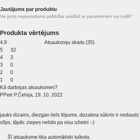
Jautājums par produktu
Vai jums nepieciešama palīdzība saistībā ar parametriem vai izvēli?
Produkta vērtējums
4.9
Atsauksmju skaits
(
35
)
5
32
4
3
3
0
2
0
1
0
Kā darbojas atsauksmes?
P
Petr P.
Čehija
,
19. 10. 2022
jauks dizains, diezgan liels tilpums, dozatora sūknis ir nedaudz
slīps, tāpēc ziepes nelido pa visu izlietni :-)
Šī atsauksme tika automātiski tulkota.