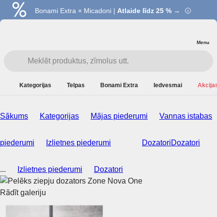
Bonami Extra × Micadoni |
Atlaide līdz 25 % →
Menu
Kategorijas
Telpas
Bonami Extra
Iedvesmai
Akcijas
Sākums
Kategorijas
Mājas piederumi
Vannas istabas
piederumi
Izlietnes piederumi
Dozatori
Dozatori
...
Izlietnes piederumi
Dozatori
Rādīt galeriju