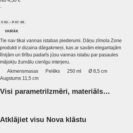
No 4,30 €
·
C 03. – P 07. 09.
VAIRĀK
Tie nav tikai vannas istabas piederumi. Dāņu zīmola Zone
produkti ir dizaina dārgakmeņi, kas ar savām elegantajām
līnijām un tīrību padarīs jūsu vannas istabu par pasaules
mājokļu žurnālu cienīgu interjeru.
Akmensmasas
Pelēks
250 ml
Ø 8,5 cm
Augstums 11,5 cm
Visi parametri
Izmēri, materiāls…
Atklājiet visu Nova klāstu