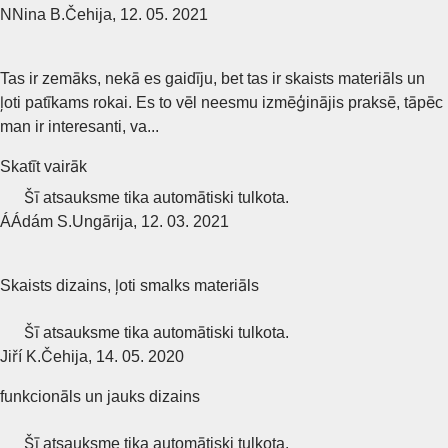
N
Nina B.
Čehija
,
12. 05. 2021
Tas ir zemāks, nekā es gaidīju, bet tas ir skaists materiāls un
ļoti patīkams rokai. Es to vēl neesmu izmēģinājis praksē, tāpēc
man ir interesanti, va...
Skatīt vairāk
Šī atsauksme tika automātiski tulkota.
Á
Ádám S.
Ungārija
,
12. 03. 2021
Skaists dizains, ļoti smalks materiāls
Šī atsauksme tika automātiski tulkota.
Jiří K.
Čehija
,
14. 05. 2020
funkcionāls un jauks dizains
Šī atsauksme tika automātiski tulkota.