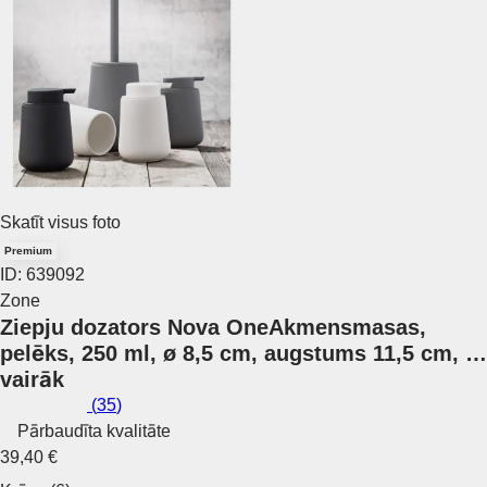
Skatīt visus foto
Premium
ID: 639092
Zone
Ziepju dozators Nova One
Akmensmasas,
pelēks, 250 ml, ø 8,5 cm, augstums 11,5 cm
, …
vairāk
(
35
)
Pārbaudīta kvalitāte
39,40 €