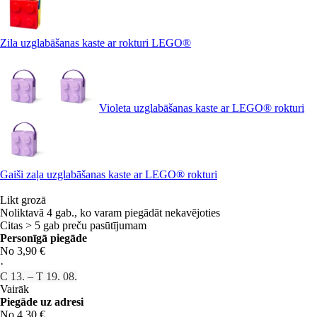
Zila uzglabāšanas kaste ar rokturi LEGO®
Violeta uzglabāšanas kaste ar LEGO® rokturi
Gaiši zaļa uzglabāšanas kaste ar LEGO® rokturi
Likt grozā
Noliktavā 4 gab., ko varam piegādāt nekavējoties
Citas > 5 gab preču pasūtījumam
Personīgā piegāde
No 3,90 €
·
C 13. – T 19. 08.
Vairāk
Piegāde uz adresi
No 4,30 €