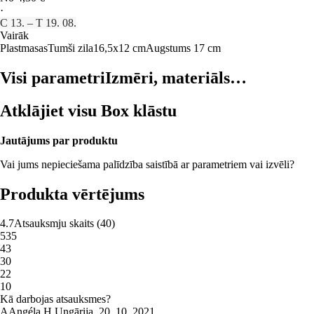
·
C 13. – T 19. 08.
Vairāk
Plastmasas
Tumši zila
16,5x12 cm
Augstums 17 cm
Visi parametri
Izmēri, materiāls…
Atklājiet visu Box klāstu
Jautājums par produktu
Vai jums nepieciešama palīdzība saistībā ar parametriem vai izvēli?
Produkta vērtējums
4.7
Atsauksmju skaits
(
40
)
5
35
4
3
3
0
2
2
1
0
Kā darbojas atsauksmes?
A
Angéla H.
Ungārija
,
20. 10. 2021