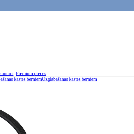
aunumi
Premium preces
āšanas kastes bērniem
Uzglabāšanas kastes bērniem