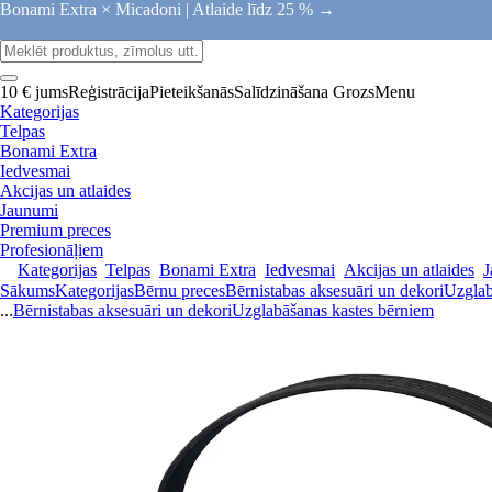
Bonami Extra × Micadoni |
Atlaide līdz 25 % →
10 € jums
Reģistrācija
Pieteikšanās
Salīdzināšana
Grozs
Menu
Kategorijas
Telpas
Bonami Extra
Iedvesmai
Akcijas un atlaides
Jaunumi
Premium preces
Profesionāļiem
Kategorijas
Telpas
Bonami Extra
Iedvesmai
Akcijas un atlaides
J
Sākums
Kategorijas
Bērnu preces
Bērnistabas aksesuāri un dekori
Uzglab
...
Bērnistabas aksesuāri un dekori
Uzglabāšanas kastes bērniem