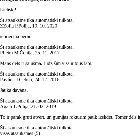
Lieliski!
Šī atsauksme tika automātiski tulkota.
Z
Zofia P.
Polija
,
19. 10. 2020
iepriecina bērnu
Šī atsauksme tika automātiski tulkota.
P
Petra M.
Čehija
,
25. 11. 2017
Mans dēls ir sajūsmā. Līdz šim viss ir bijis labi.
Šī atsauksme tika automātiski tulkota.
Pavlína J.
Čehija
,
24. 12. 2016
Jauka dāvana.
Šī atsauksme tika automātiski tulkota.
Agata T.
Polija
,
21. 02. 2019
To ir pārāk grūti atvērt, un gumijas rokturim patīk izslīdēt. Tomēr dēls ir
Šī atsauksme tika automātiski tulkota.
visas atsauksmes
(
5
)