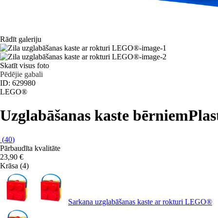
Rādīt galeriju
Skatīt visus foto
Pēdējie gabali
ID: 629980
LEGO®
Uzglabāšanas kaste bērniem
Plas
(
40
)
Pārbaudīta kvalitāte
23,90 €
Krāsa (4)
Sarkana uzglabāšanas kaste ar rokturi LEGO®