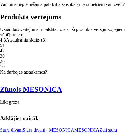
Vai jums nepieciešama palīdzība saistībā ar parametriem vai izvēli?
Produkta vērtējums
Uzrādītais vērtējums ir balstīts uz visu šī produkta versiju kopējiem
vērtējumiem.
4.3
Atsauksmju skaits
(
3
)
5
1
4
2
3
0
2
0
1
0
Kā darbojas atsauksmes?
Zīmols MESONICA
Likt grozā
Atklājiet vairāk
Stūra dīvāni
Stūra dīvāni · MESONICA
MESONICA
Zaļi stūra