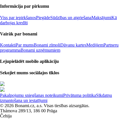
Informācija par pirkumu
Viss par iepirkšanos
Piegāde
Sūdzības un atgriešana
Maksājumi
Kā
darbojas kredīti
Vairāk par bonami
Kontakti
Par mums
Bonami zīmoli
Dāvanu kartes
Medijiem
Partneru
programma
Bonami uzņēmumiem
Lejupielādēt mobilo aplikāciju
Sekojiet mums sociālajos tīklos
Pakalpojumu sniegšanas noteikumi
Privātuma politika
Sīkdatņu
izmantošana un iestatījumi
© 2026 Bonami.cz, a.s. Visas tiesības aizsargātas.
Thámova 289/13, 186 00 Prāga
Čehija