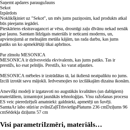
Saņemt apdares paraugu
Jauns
Sekot
Izpārdots
Noklikšķiniet uz "Sekot", un mēs jums paziņosim, kad produkts atkal
būs pieejams iegādei.
Pieskāriens ekstravagancei ar vēsu, drosmīgi zaļu dīvānu nekad nenāk
par ļaunu. Samtam līdzīgais materiāls ir neticami moderns, un,
apvienojumā ar melnajām metāla kājām, tas rada darbu, kas jums
patiks un ko apmeklētāji tikai apbrīnos.
Par zīmolu MESONICA
MESONICA ir dzīvesveida ekvivalents, kas jums patiks. Tas ir
prestižs, ko esat pelnījis. Prestižs, ko varat atļauties.
MESONICA mēbeles ir izstrādātas tā, lai ikdienā neatpaliktu no jums.
Izcili izrotāt savu mājokli. Iedvesmojies no izcilākajām dizaina ikonām.
Atsevišķi modeļi ir izgatavoti no augstākās kvalitātes (un dabīgiem)
materiāliem, izmantojot jaunākās tehnoloģijas. Visu ražošanas procesu
ES veic pieredzējuši amatnieki: galdnieki, apmetēji un šuvēji.
Samta
Ar labo stūri/ar zvilni
Zaļš
Trīsvietīgs
Platums 236 cm
Dziļums 96
cm
Sēdekļa dziļums 57 cm
Visi parametri
Izmēri, materiāls…