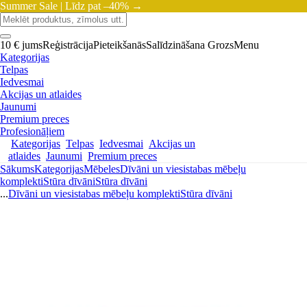
Summer Sale |
Līdz pat –40% →
10 € jums
Reģistrācija
Pieteikšanās
Salīdzināšana
Grozs
Menu
Kategorijas
Telpas
Iedvesmai
Akcijas un atlaides
Jaunumi
Premium preces
Profesionāļiem
Kategorijas
Telpas
Iedvesmai
Akcijas un
atlaides
Jaunumi
Premium preces
Sākums
Kategorijas
Mēbeles
Dīvāni un viesistabas mēbeļu
komplekti
Stūra dīvāni
Stūra dīvāni
...
Dīvāni un viesistabas mēbeļu komplekti
Stūra dīvāni