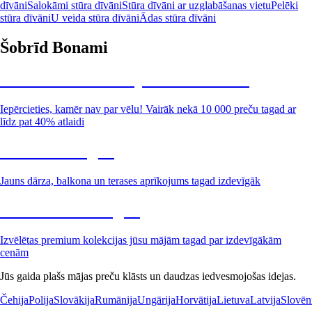
dīvāni
Salokāmi stūra dīvāni
Stūra dīvāni ar uzglabāšanas vietu
Pelēki
stūra dīvāni
U veida stūra dīvāni
Ādas stūra dīvāni
Šobrīd Bonami
Summer Sale: līdz pat 40% atlaide
Iepērcieties, kamēr nav par vēlu! Vairāk nekā 10 000 preču tagad ar
līdz pat 40% atlaidi
Dārzs izdevīgāk
Jauns dārza, balkona un terases aprīkojums tagad izdevīgāk
Premium izdevīgāk
Izvēlētas premium kolekcijas jūsu mājām tagad par izdevīgākām
cenām
Jūs gaida plašs mājas preču klāsts un daudzas iedvesmojošas idejas.
Čehija
Polija
Slovākija
Rumānija
Ungārija
Horvātija
Lietuva
Latvija
Slovēn