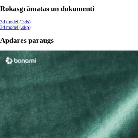
Rokasgrāmatas un dokumenti
3d model (.3ds)
3d model (.skp)
Apdares paraugs