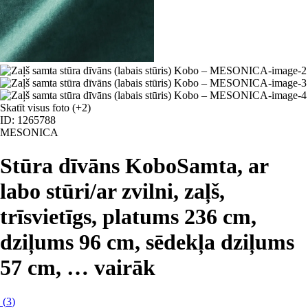
Skatīt visus foto
(+2)
ID: 1265788
MESONICA
Stūra dīvāns Kobo
Samta, ar
labo stūri/ar zvilni, zaļš,
trīsvietīgs, platums 236 cm,
dziļums 96 cm, sēdekļa dziļums
57 cm
, …
vairāk
(
3
)