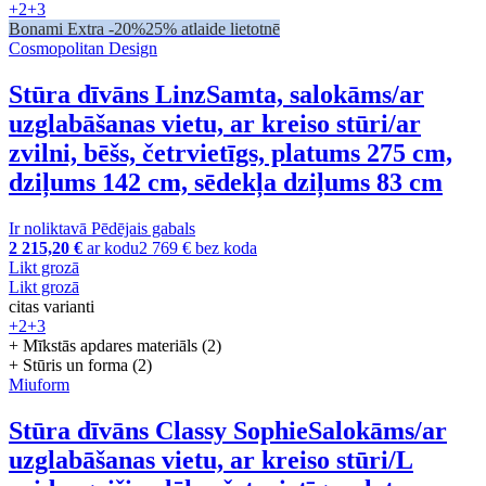
+2
+3
Bonami Extra -20%
25% atlaide lietotnē
Cosmopolitan Design
Stūra dīvāns Linz
Samta, salokāms/ar
uzglabāšanas vietu, ar kreiso stūri/ar
zvilni, bēšs, četrvietīgs, platums 275 cm,
dziļums 142 cm, sēdekļa dziļums 83 cm
Ir noliktavā
Pēdējais gabals
2 215,20 €
ar kodu
2 769 € bez koda
Likt grozā
Likt grozā
citas varianti
+2
+3
+ Mīkstās apdares materiāls (2)
+ Stūris un forma (2)
Miuform
Stūra dīvāns Classy Sophie
Salokāms/ar
uzglabāšanas vietu, ar kreiso stūri/L