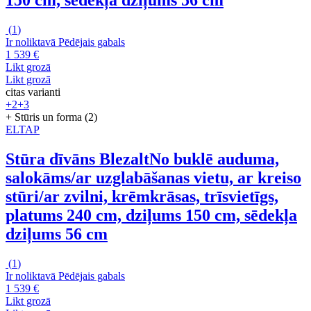
150 cm, sēdekļa dziļums 56 cm
(
1
)
Ir noliktavā
Pēdējais gabals
1 539 €
Likt grozā
Likt grozā
citas varianti
+2
+3
+ Stūris un forma (2)
ELTAP
Stūra dīvāns Blezalt
No buklē auduma,
salokāms/ar uzglabāšanas vietu, ar kreiso
stūri/ar zvilni, krēmkrāsas, trīsvietīgs,
platums 240 cm, dziļums 150 cm, sēdekļa
dziļums 56 cm
(
1
)
Ir noliktavā
Pēdējais gabals
1 539 €
Likt grozā