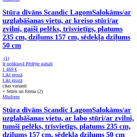
Stūra dīvāns Scandic Lagom
Salokāms/ar
uzglabāšanas vietu, ar kreiso stūri/ar
zvilni, gaiši pelēks, trīsvietīgs, platums
235 cm, dziļums 157 cm, sēdekļa dziļums
50 cm
(
1
)
Ir noliktavā
Pēdējie gabali
1 469 €
Likt grozā
Likt grozā
citas varianti
+ Stūris un forma (2)
Miuform
Stūra dīvāns Scandic Lagom
Salokāms/ar
uzglabāšanas vietu, ar labo stūri/ar zvilni,
tumši pelēks, trīsvietīgs, platums 235 cm,
dziļums 157 cm, sēdekļa dziļums 50 cm