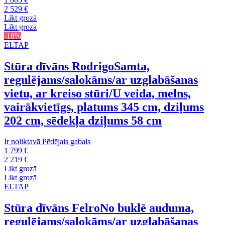
2 529 €
Likt grozā
Likt grozā
-18%
ELTAP
Stūra dīvāns Rodrigo
Samta,
regulējams/salokāms/ar uzglabāšanas
vietu, ar kreiso stūri/U veida, melns,
vairākvietīgs, platums 345 cm, dziļums
202 cm, sēdekļa dziļums 58 cm
Ir noliktavā
Pēdējais gabals
1 799 €
2 219 €
Likt grozā
Likt grozā
ELTAP
Stūra dīvāns Felro
No buklē auduma,
regulējams/salokāms/ar uzglabāšanas