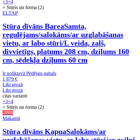
+3
+4
+ Stūris un forma (2)
ELTAP
Stūra dīvāns Barea
Samta,
regulējams/salokāms/ar uzglabāšanas
vietu, ar labo stūri/L veida, zaļš,
divvietīgs, platums 208 cm, dziļums 160
cm, sēdekļa dziļums 60 cm
Ir noliktavā
Pēdējais gabals
1 879 €
Likt grozā
Likt grozā
citas varianti
+3
+4
+ Stūris un forma (2)
-35%
Makamii
Stūra dīvāns Kapua
Salokāms/ar
uzglabāšanas vietu, ar labo stūri/ar zvilni,