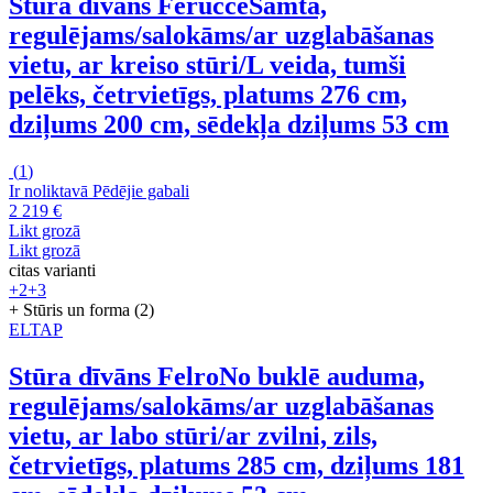
Stūra dīvāns Ferucce
Samta,
regulējams/salokāms/ar uzglabāšanas
vietu, ar kreiso stūri/L veida, tumši
pelēks, četrvietīgs, platums 276 cm,
dziļums 200 cm, sēdekļa dziļums 53 cm
(
1
)
Ir noliktavā
Pēdējie gabali
2 219 €
Likt grozā
Likt grozā
citas varianti
+2
+3
+ Stūris un forma (2)
ELTAP
Stūra dīvāns Felro
No buklē auduma,
regulējams/salokāms/ar uzglabāšanas
vietu, ar labo stūri/ar zvilni, zils,
četrvietīgs, platums 285 cm, dziļums 181