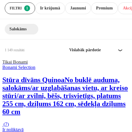
Ir krājumā
Jaunumi
Premium
Akcij
FILTRI
1
Salokāms
Vislabāk pārdotie
1 149 rezultāti
Tikai Bonami
Bonami Selection
Stūra dīvāns Quinoa
No buklē auduma,
salokāms/ar uzglabāšanas vietu, ar kreiso
stūri/ar zvilni, bēšs, trīsvietīgs, platums
255 cm, dziļums 162 cm, sēdekļa dziļums
60 cm
(
7
)
Ir noliktavā