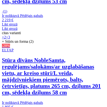
cm, sēdekļa dziļums 53 cm
(
1
)
Ir noliktavā
Pēdējais gabals
2 219 €
Likt grozā
Likt grozā
citas varianti
+2
+3
+ Stūris un forma (2)
-28%
ELTAP
Stūra dīvāns Noble
Samta,
regulējams/salokāms/ar uzglabāšanas
vietu, ar kreiso stūri/L veida,
mājdzīvniekiem piemērots, balts,
četrvietīgs, platums 265 cm, dziļums 201
cm, sēdekļa dziļums 58 cm
Ir noliktavā
Pēdējais gabals
1 805 €