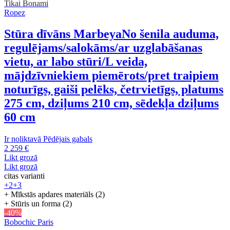
Tikai Bonami
Ropez
Stūra dīvāns Marbeya
No šenila auduma,
regulējams/salokāms/ar uzglabāšanas
vietu, ar labo stūri/L veida,
mājdzīvniekiem piemērots/pret traipiem
noturīgs, gaiši pelēks, četrvietīgs, platums
275 cm, dziļums 210 cm, sēdekļa dziļums
60 cm
Ir noliktavā
Pēdējais gabals
2 259 €
Likt grozā
Likt grozā
citas varianti
+2
+3
+ Mīkstās apdares materiāls (2)
+ Stūris un forma (2)
-40%
Bobochic Paris