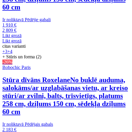
60 cm
Ir noliktavā
Pēdējie gabali
1 910 €
2 809 €
Likt grozā
Likt grozā
citas varianti
+3
+4
+ Stūris un forma (2)
-26%
Bobochic Paris
Stūra dīvāns Roxelane
No buklē auduma,
salokāms/ar uzglabāšanas vietu, ar kreiso
stūri/ar zvilni, balts, trīsvietīgs, platums
258 cm, dziļums 150 cm, sēdekļa dziļums
60 cm
Ir noliktavā
Pēdējais gabals
2 183 €