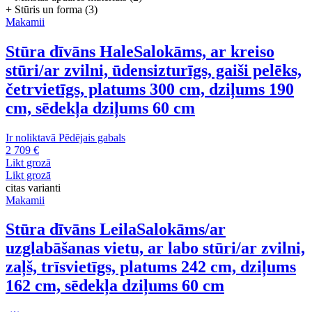
+ Stūris un forma (3)
Makamii
Stūra dīvāns Hale
Salokāms, ar kreiso
stūri/ar zvilni, ūdensizturīgs, gaiši pelēks,
četrvietīgs, platums 300 cm, dziļums 190
cm, sēdekļa dziļums 60 cm
Ir noliktavā
Pēdējais gabals
2 709 €
Likt grozā
Likt grozā
citas varianti
Makamii
Stūra dīvāns Leila
Salokāms/ar
uzglabāšanas vietu, ar labo stūri/ar zvilni,
zaļš, trīsvietīgs, platums 242 cm, dziļums
162 cm, sēdekļa dziļums 60 cm