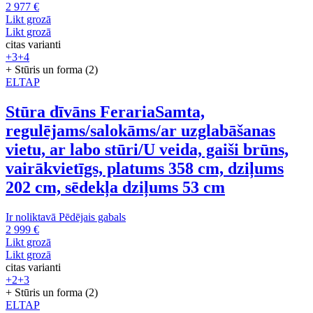
2 977 €
Likt grozā
Likt grozā
citas varianti
+3
+4
+ Stūris un forma (2)
ELTAP
Stūra dīvāns Feraria
Samta,
regulējams/salokāms/ar uzglabāšanas
vietu, ar labo stūri/U veida, gaiši brūns,
vairākvietīgs, platums 358 cm, dziļums
202 cm, sēdekļa dziļums 53 cm
Ir noliktavā
Pēdējais gabals
2 999 €
Likt grozā
Likt grozā
citas varianti
+2
+3
+ Stūris un forma (2)
ELTAP