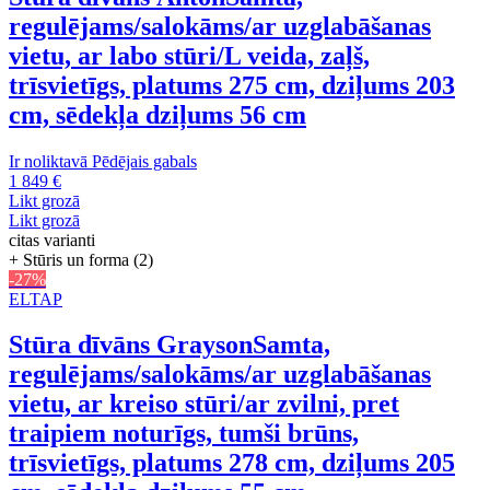
regulējams/salokāms/ar uzglabāšanas
vietu, ar labo stūri/L veida, zaļš,
trīsvietīgs, platums 275 cm, dziļums 203
cm, sēdekļa dziļums 56 cm
Ir noliktavā
Pēdējais gabals
1 849 €
Likt grozā
Likt grozā
citas varianti
+ Stūris un forma (2)
-27%
ELTAP
Stūra dīvāns Grayson
Samta,
regulējams/salokāms/ar uzglabāšanas
vietu, ar kreiso stūri/ar zvilni, pret
traipiem noturīgs, tumši brūns,
trīsvietīgs, platums 278 cm, dziļums 205