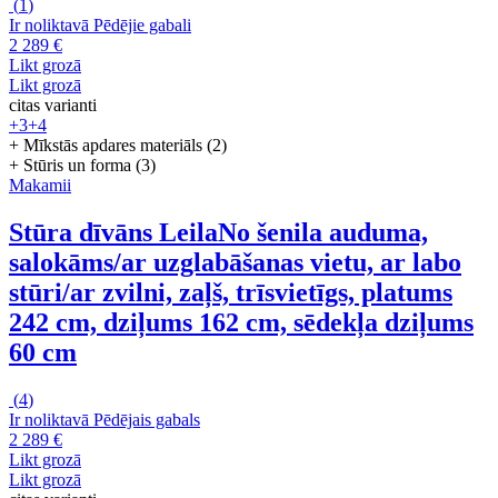
(
1
)
Ir noliktavā
Pēdējie gabali
2 289 €
Likt grozā
Likt grozā
citas varianti
+3
+4
+ Mīkstās apdares materiāls (2)
+ Stūris un forma (3)
Makamii
Stūra dīvāns Leila
No šenila auduma,
salokāms/ar uzglabāšanas vietu, ar labo
stūri/ar zvilni, zaļš, trīsvietīgs, platums
242 cm, dziļums 162 cm, sēdekļa dziļums
60 cm
(
4
)
Ir noliktavā
Pēdējais gabals
2 289 €
Likt grozā
Likt grozā