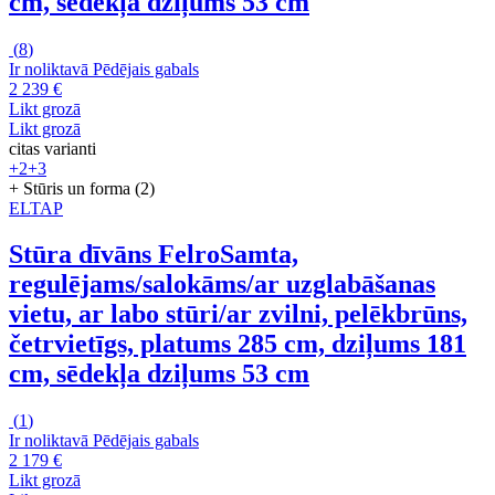
cm, sēdekļa dziļums 53 cm
(
8
)
Ir noliktavā
Pēdējais gabals
2 239 €
Likt grozā
Likt grozā
citas varianti
+2
+3
+ Stūris un forma (2)
ELTAP
Stūra dīvāns Felro
Samta,
regulējams/salokāms/ar uzglabāšanas
vietu, ar labo stūri/ar zvilni, pelēkbrūns,
četrvietīgs, platums 285 cm, dziļums 181
cm, sēdekļa dziļums 53 cm
(
1
)
Ir noliktavā
Pēdējais gabals
2 179 €
Likt grozā