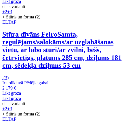
Likt grozā
citas varianti
+2
+3
+ Stūris un forma (2)
ELTAP
Stūra dīvāns Felro
Samta,
regulējams/salokāms/ar uzglabāšanas
vietu, ar labo stūri/ar zvilni, bēšs,
četrvietīgs, platums 285 cm, dziļums 181
cm, sēdekļa dziļums 53 cm
(
3
)
Ir noliktavā
Pēdējie gabali
2 179 €
Likt grozā
Likt grozā
citas varianti
+2
+3
+ Stūris un forma (2)
ELTAP