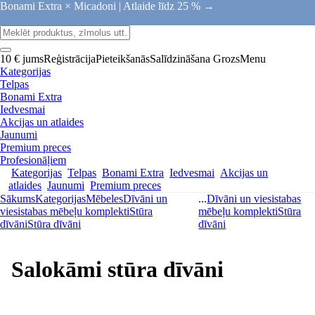
Bonami Extra × Micadoni |
Atlaide līdz 25 % →
10 € jums
Reģistrācija
Pieteikšanās
Salīdzināšana
Grozs
Menu
Kategorijas
Telpas
Bonami Extra
Iedvesmai
Akcijas un atlaides
Jaunumi
Premium preces
Profesionāļiem
Kategorijas
Telpas
Bonami Extra
Iedvesmai
Akcijas un
atlaides
Jaunumi
Premium preces
Sākums
Kategorijas
Mēbeles
Dīvāni un
...
Dīvāni un viesistabas
viesistabas mēbeļu komplekti
Stūra
mēbeļu komplekti
Stūra
dīvāni
Stūra dīvāni
dīvāni
Salokāmi stūra dīvāni