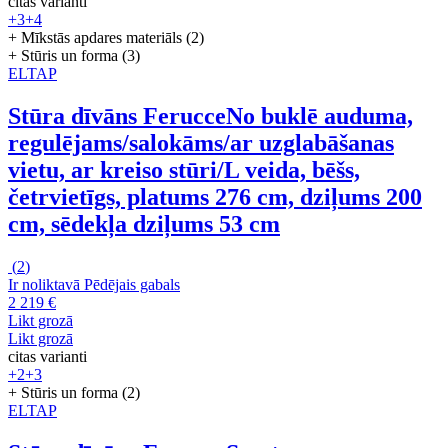
citas varianti
+3
+4
+ Mīkstās apdares materiāls (2)
+ Stūris un forma (3)
ELTAP
Stūra dīvāns Ferucce
No buklē auduma,
regulējams/salokāms/ar uzglabāšanas
vietu, ar kreiso stūri/L veida, bēšs,
četrvietīgs, platums 276 cm, dziļums 200
cm, sēdekļa dziļums 53 cm
(
2
)
Ir noliktavā
Pēdējais gabals
2 219 €
Likt grozā
Likt grozā
citas varianti
+2
+3
+ Stūris un forma (2)
ELTAP