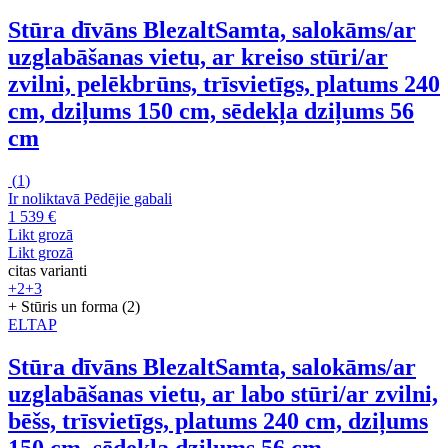
Stūra dīvāns Blezalt
Samta, salokāms/ar
uzglabāšanas vietu, ar kreiso stūri/ar
zvilni, pelēkbrūns, trīsvietīgs, platums 240
cm, dziļums 150 cm, sēdekļa dziļums 56
cm
(
1
)
Ir noliktavā
Pēdējie gabali
1 539 €
Likt grozā
Likt grozā
citas varianti
+2
+3
+ Stūris un forma (2)
ELTAP
Stūra dīvāns Blezalt
Samta, salokāms/ar
uzglabāšanas vietu, ar labo stūri/ar zvilni,
bēšs, trīsvietīgs, platums 240 cm, dziļums