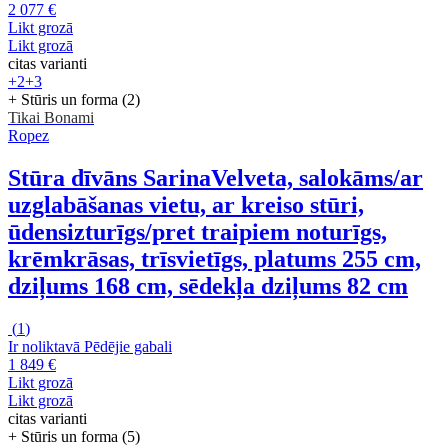
2 077 €
Likt grozā
Likt grozā
citas varianti
+2
+3
+ Stūris un forma (2)
Tikai Bonami
Ropez
Stūra dīvāns Sarina
Velveta, salokāms/ar
uzglabāšanas vietu, ar kreiso stūri,
ūdensizturīgs/pret traipiem noturīgs,
krēmkrāsas, trīsvietīgs, platums 255 cm,
dziļums 168 cm, sēdekļa dziļums 82 cm
(
1
)
Ir noliktavā
Pēdējie gabali
1 849 €
Likt grozā
Likt grozā
citas varianti
+ Stūris un forma (5)