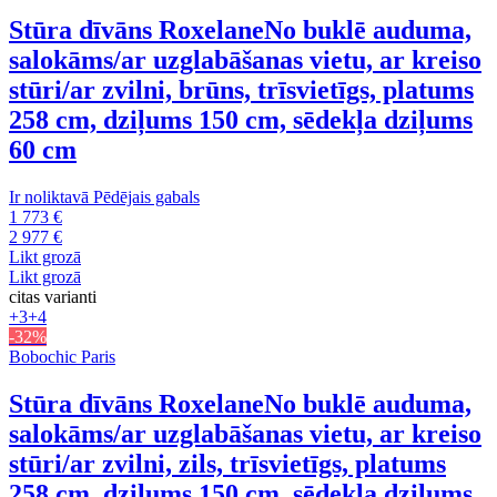
Stūra dīvāns Roxelane
No buklē auduma,
salokāms/ar uzglabāšanas vietu, ar kreiso
stūri/ar zvilni, brūns, trīsvietīgs, platums
258 cm, dziļums 150 cm, sēdekļa dziļums
60 cm
Ir noliktavā
Pēdējais gabals
1 773 €
2 977 €
Likt grozā
Likt grozā
citas varianti
+3
+4
-32%
Bobochic Paris
Stūra dīvāns Roxelane
No buklē auduma,
salokāms/ar uzglabāšanas vietu, ar kreiso
stūri/ar zvilni, zils, trīsvietīgs, platums
258 cm, dziļums 150 cm, sēdekļa dziļums