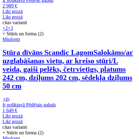
Ir noliktavā
Pēdējie gabali
2 989 €
Likt grozā
Likt grozā
citas varianti
+2
+3
+ Stūris un forma (2)
Miuform
Stūra dīvāns Scandic Lagom
Salokāms/ar
uzglabāšanas vietu, ar kreiso stūri/L
veida, gaiši pelēks, četrvietīgs, platums
242 cm, dziļums 202 cm, sēdekļa dziļums
50 cm
(
4
)
Ir noliktavā
Pēdējais gabals
1 649 €
Likt grozā
Likt grozā
citas varianti
+ Stūris un forma (2)
Miuform