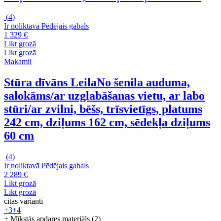
(
4
)
Ir noliktavā
Pēdējais gabals
1 329 €
Likt grozā
Likt grozā
Makamii
Stūra dīvāns Leila
No šenila auduma,
salokāms/ar uzglabāšanas vietu, ar labo
stūri/ar zvilni, bēšs, trīsvietīgs, platums
242 cm, dziļums 162 cm, sēdekļa dziļums
60 cm
(
4
)
Ir noliktavā
Pēdējais gabals
2 289 €
Likt grozā
Likt grozā
citas varianti
+3
+4
+ Mīkstās apdares materiāls (2)