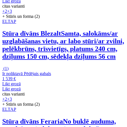
Likt grozā
citas varianti
+2
+3
+ Stūris un forma (2)
ELTAP
Stūra dīvāns Blezalt
Samta, salokāms/ar
uzglabāšanas vietu, ar labo stūri/ar zvilni,
pelēkbrūns, trīsvietīgs, platums 240 cm,
dziļums 150 cm, sēdekļa dziļums 56 cm
(
1
)
Ir noliktavā
Pēdējais gabals
1 539 €
Likt grozā
Likt grozā
citas varianti
+2
+3
+ Stūris un forma (2)
ELTAP
Stūra dīvāns Feraria
No buklē auduma,