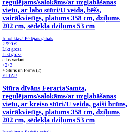
regulējams/salokāms/ar uzglabāšanas
vietu, ar labo stūri/U veida, bēšs,
vairākvietīgs, platums 358 cm, dziļums
202 cm, sēdekļa dziļums 53 cm
Ir noliktavā
Pēdējais gabals
2 999 €
Likt grozā
Likt grozā
citas varianti
+2
+3
+ Stūris un forma (2)
ELTAP
Stūra dīvāns Feraria
Samta,
regulējams/salokāms/ar uzglabāšanas
vietu, ar kreiso stūri/U veida, gaiši brūns,
vairākvietīgs, platums 358 cm, dziļums
202 cm, sēdekļa dziļums 53 cm