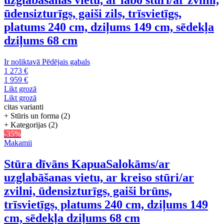
ūdensizturīgs, gaiši zils, trīsvietīgs,
platums 240 cm, dziļums 149 cm, sēdekļa
dziļums 68 cm
Ir noliktavā
Pēdējais gabals
1 273 €
1 959 €
Likt grozā
Likt grozā
citas varianti
+ Stūris un forma (2)
+ Kategorijas (2)
-35%
Makamii
Stūra dīvāns Kapua
Salokāms/ar
uzglabāšanas vietu, ar kreiso stūri/ar
zvilni, ūdensizturīgs, gaiši brūns,
trīsvietīgs, platums 240 cm, dziļums 149
cm, sēdekļa dziļums 68 cm