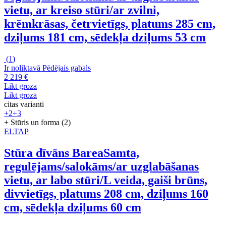
vietu, ar kreiso stūri/ar zvilni,
krēmkrāsas, četrvietīgs, platums 285 cm,
dziļums 181 cm, sēdekļa dziļums 53 cm
(
1
)
Ir noliktavā
Pēdējais gabals
2 219 €
Likt grozā
Likt grozā
citas varianti
+2
+3
+ Stūris un forma (2)
ELTAP
Stūra dīvāns Barea
Samta,
regulējams/salokāms/ar uzglabāšanas
vietu, ar labo stūri/L veida, gaiši brūns,
divvietīgs, platums 208 cm, dziļums 160
cm, sēdekļa dziļums 60 cm