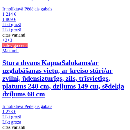
Ir noliktavā
Pēdējais gabals
1 214 €
1 869 €
Likt grozā
Likt grozā
citas varianti
+2
+3
Izdevīga cena
Makamii
Stūra dīvāns Kapua
Salokāms/ar
uzglabāšanas vietu, ar kreiso stūri/ar
zvilni, ūdensizturīgs, zils, trīsvietīgs,
platums 240 cm, dziļums 149 cm, sēdekļa
dziļums 68 cm
Ir noliktavā
Pēdējais gabals
1 273 €
Likt grozā
Likt grozā
citas varianti