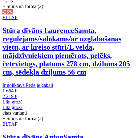
+2
+3
+ Stūris un forma (2)
-25%
ELTAP
Stūra dīvāns Laurence
Samta,
regulējams/salokāms/ar uzglabāšanas
vietu, ar kreiso stūri/L veida,
mājdzīvniekiem piemērots, pelēks,
četrvietīgs, platums 278 cm, dziļums 205
cm, sēdekļa dziļums 56 cm
Ir noliktavā
Pēdējie gabali
1 664 €
2 219 €
Likt grozā
Likt grozā
citas varianti
+ Stūris un forma (2)
ELTAP
Stūra dīvāns Anton
Samta,