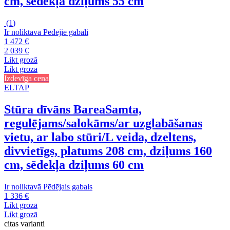
cm, sēdekļa dziļums 55 cm
(
1
)
Ir noliktavā
Pēdējie gabali
1 472 €
2 039 €
Likt grozā
Likt grozā
Izdevīga cena
ELTAP
Stūra dīvāns Barea
Samta,
regulējams/salokāms/ar uzglabāšanas
vietu, ar labo stūri/L veida, dzeltens,
divvietīgs, platums 208 cm, dziļums 160
cm, sēdekļa dziļums 60 cm
Ir noliktavā
Pēdējais gabals
1 336 €
Likt grozā
Likt grozā
citas varianti