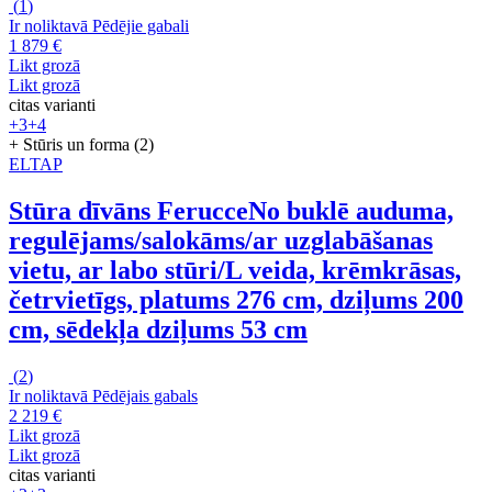
(
1
)
Ir noliktavā
Pēdējie gabali
1 879 €
Likt grozā
Likt grozā
citas varianti
+3
+4
+ Stūris un forma (2)
ELTAP
Stūra dīvāns Ferucce
No buklē auduma,
regulējams/salokāms/ar uzglabāšanas
vietu, ar labo stūri/L veida, krēmkrāsas,
četrvietīgs, platums 276 cm, dziļums 200
cm, sēdekļa dziļums 53 cm
(
2
)
Ir noliktavā
Pēdējais gabals
2 219 €
Likt grozā
Likt grozā
citas varianti