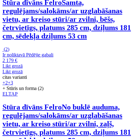
Stūra dīvāns Felro
Samta,
regulējams/salokāms/ar uzglabāšanas
vietu, ar kreiso stūri/ar zvilni, bēšs,
četrvietīgs, platums 285 cm, dziļums 181
cm, sēdekļa dziļums 53 cm
(
2
)
Ir noliktavā
Pēdējie gabali
2 179 €
Likt grozā
Likt grozā
citas varianti
+2
+3
+ Stūris un forma (2)
ELTAP
Stūra dīvāns Felro
No buklē auduma,
regulējams/salokāms/ar uzglabāšanas
vietu, ar kreiso stūri/ar zvilni, zaļš,
četrvietīgs, platums 285 cm, dziļums 181