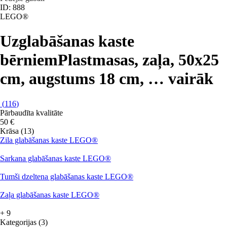
ID: 888
LEGO®
Uzglabāšanas kaste
bērniem
Plastmasas, zaļa, 50x25
cm, augstums 18 cm
, …
vairāk
(
116
)
Pārbaudīta kvalitāte
50 €
Krāsa (13)
Zila glabāšanas kaste LEGO®
Sarkana glabāšanas kaste LEGO®
Tumši dzeltena glabāšanas kaste LEGO®
Zaļa glabāšanas kaste LEGO®
+
9
Kategorijas (3)