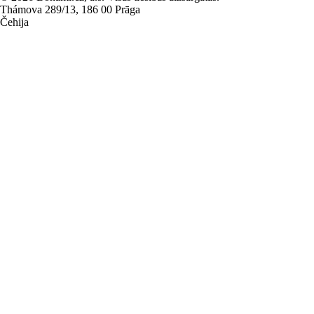
Thámova 289/13, 186 00 Prāga
Čehija