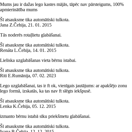
Mums jau ir dažas lego kastes mājās, tāpēc nav pārsteigums, 100%
apmierinātība mums
Šī atsauksme tika automātiski tulkota.
Jana Z.
Čehija
,
21. 01. 2015
Tās noderēs rotaļlietu glabāšanai.
Šī atsauksme tika automātiski tulkota.
Renáta L.
Čehija
,
14. 01. 2015
Lieliska uzglabāšanas vieta bērnu istabai.
Šī atsauksme tika automātiski tulkota.
Riti E.
Rumānija
,
07. 02. 2023
Lego uzglabāšanai, tas ir ft ok, vienīgais jautājums: ar apakšējo zonu
lego formā, izskatās, ka tas nav ft slēgts iekšpusē.
Šī atsauksme tika automātiski tulkota.
Lenka K.
Čehija
,
05. 12. 2015
izmanto bērnu istabā sīku priekšmetu glabāšanai.
Šī atsauksme tika automātiski tulkota.
Ivana B.
Čehija
,
12. 12. 2015