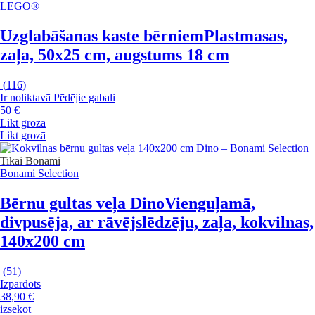
LEGO®
Uzglabāšanas kaste bērniem
Plastmasas,
zaļa, 50x25 cm, augstums 18 cm
(
116
)
Ir noliktavā
Pēdējie gabali
50 €
Likt grozā
Likt grozā
Tikai Bonami
Bonami Selection
Bērnu gultas veļa Dino
Vienguļamā,
divpusēja, ar rāvējslēdzēju, zaļa, kokvilnas,
140x200 cm
(
51
)
Izpārdots
38,90 €
izsekot