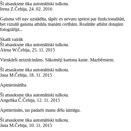
Šī atsauksme tika automātiski tulkota.
Irena Z.
Čehija
,
24. 02. 2016
Gaisma vēl nav uzstādīta, tāpēc es nevaru spriest par funkcionalitāti,
bet vizuāli gaisma atbilda manām cerībām. Realitāte atbilst dotajām
fotogrāfijā...
Skatīt vairāk
Šī atsauksme tika automātiski tulkota.
Alena W.
Čehija
,
25. 11. 2015
Vienkārši neiznīcināms. Sākotnēji kartona kaste. Mazbērniem.
Šī atsauksme tika automātiski tulkota.
Jana M.
Čehija
,
18. 11. 2015
Apmierinātība
Šī atsauksme tika automātiski tulkota.
Angelika Č.
Čehija
,
12. 11. 2015
Apmierināts, tas padarīs manu dēlu laimīgu.
Šī atsauksme tika automātiski tulkota.
Jana M.
Čehija
,
10. 11. 2015