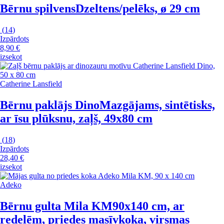
Bērnu spilvens
Dzeltens/pelēks, ø 29 cm
(
14
)
Izpārdots
8,90 €
izsekot
Catherine Lansfield
Bērnu paklājs Dino
Mazgājams, sintētisks,
ar īsu plūksnu, zaļš, 49x80 cm
(
18
)
Izpārdots
28,40 €
izsekot
Adeko
Bērnu gulta Mila KM
90x140 cm, ar
redelēm, priedes masīvkoka, virsmas