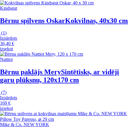
Kindsgut
Bērnu spilvens Oskar
Kokvilnas, 40x30 cm
(
1
)
Izpārdots
36,40 €
izsekot
Nattiot
Bērnu paklājs Mery
Sintētisks, ar vidēji
garu plūksnu, 120x170 cm
(
7
)
Izpārdots
169 €
izsekot
Mike & Co. NEW YORK