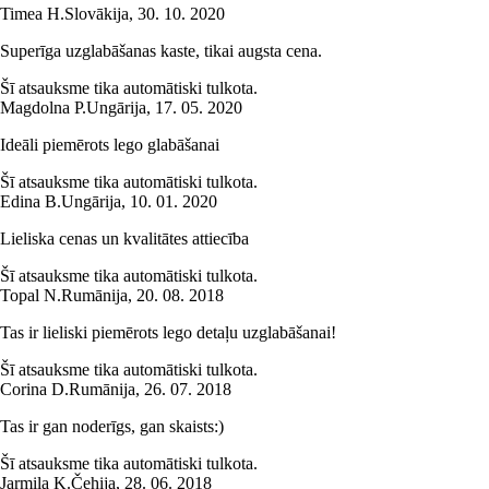
Timea H.
Slovākija
,
30. 10. 2020
Superīga uzglabāšanas kaste, tikai augsta cena.
Šī atsauksme tika automātiski tulkota.
Magdolna P.
Ungārija
,
17. 05. 2020
Ideāli piemērots lego glabāšanai
Šī atsauksme tika automātiski tulkota.
Edina B.
Ungārija
,
10. 01. 2020
Lieliska cenas un kvalitātes attiecība
Šī atsauksme tika automātiski tulkota.
Topal N.
Rumānija
,
20. 08. 2018
Tas ir lieliski piemērots lego detaļu uzglabāšanai!
Šī atsauksme tika automātiski tulkota.
Corina D.
Rumānija
,
26. 07. 2018
Tas ir gan noderīgs, gan skaists:)
Šī atsauksme tika automātiski tulkota.
Jarmila K.
Čehija
,
28. 06. 2018