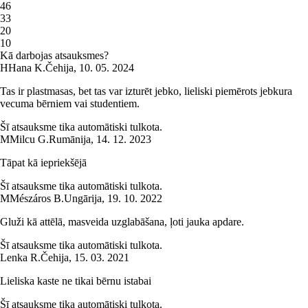
4
6
3
3
2
0
1
0
Kā darbojas atsauksmes?
H
Hana K.
Čehija
,
10. 05. 2024
Tas ir plastmasas, bet tas var izturēt jebko, lieliski piemērots jebkura
vecuma bērniem vai studentiem.
Šī atsauksme tika automātiski tulkota.
M
Milcu G.
Rumānija
,
14. 12. 2023
Tāpat kā iepriekšējā
Šī atsauksme tika automātiski tulkota.
M
Mészáros B.
Ungārija
,
19. 10. 2022
Gluži kā attēlā, masveida uzglabāšana, ļoti jauka apdare.
Šī atsauksme tika automātiski tulkota.
Lenka R.
Čehija
,
15. 03. 2021
Lieliska kaste ne tikai bērnu istabai
Šī atsauksme tika automātiski tulkota.