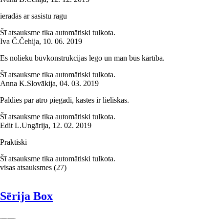
ieradās ar sasistu ragu
Šī atsauksme tika automātiski tulkota.
Iva Č.
Čehija
,
10. 06. 2019
Es nolieku būvkonstrukcijas lego un man būs kārtība.
Šī atsauksme tika automātiski tulkota.
Anna K.
Slovākija
,
04. 03. 2019
Paldies par ātro piegādi, kastes ir lieliskas.
Šī atsauksme tika automātiski tulkota.
Edit L.
Ungārija
,
12. 02. 2019
Praktiski
Šī atsauksme tika automātiski tulkota.
visas atsauksmes
(
27
)
Sērija Box