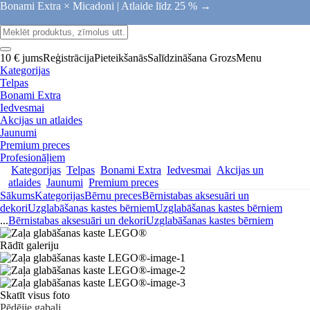
Bonami Extra × Micadoni |
Atlaide līdz 25 % →
10 € jums
Reģistrācija
Pieteikšanās
Salīdzināšana
Grozs
Menu
Kategorijas
Telpas
Bonami Extra
Iedvesmai
Akcijas un atlaides
Jaunumi
Premium preces
Profesionāļiem
Kategorijas
Telpas
Bonami Extra
Iedvesmai
Akcijas un
atlaides
Jaunumi
Premium preces
Sākums
Kategorijas
Bērnu preces
Bērnistabas aksesuāri un
dekori
Uzglabāšanas kastes bērniem
Uzglabāšanas kastes bērniem
...
Bērnistabas aksesuāri un dekori
Uzglabāšanas kastes bērniem
Rādīt galeriju
Skatīt visus foto
Pēdējie gabali