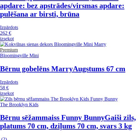
apdare: bez apstrādes/virsmas apdare:
pulēšana ar birsti, brūna
Izpārdots
262 €
izsekot
Premium
Bloomingville Mini
Bērnu gobelēns Marry
Augstums 67 cm
Izpārdots
58 €
izsekot
The Brooklyn Kids
Bērnu sēžammaiss Funny Bunny
Gaiši zils,
platums 70 cm, dziļums 70 cm, svars 3 kg
(
2
)