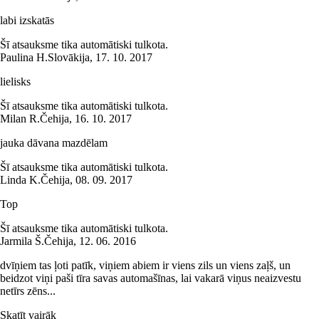
labi izskatās
Šī atsauksme tika automātiski tulkota.
Paulina H.
Slovākija
,
17. 10. 2017
lielisks
Šī atsauksme tika automātiski tulkota.
Milan R.
Čehija
,
16. 10. 2017
jauka dāvana mazdēlam
Šī atsauksme tika automātiski tulkota.
Linda K.
Čehija
,
08. 09. 2017
Top
Šī atsauksme tika automātiski tulkota.
Jarmila Š.
Čehija
,
12. 06. 2016
dvīņiem tas ļoti patīk, viņiem abiem ir viens zils un viens zaļš, un
beidzot viņi paši tīra savas automašīnas, lai vakarā viņus neaizvestu
netīrs zēns...
Skatīt vairāk