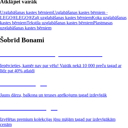
Atklājiet vairāk
Uzglabāšanas kastes bērniem
Uzglabāšanas kastes bērniem ·
LEGO®
LEGO®
Zaļi uzglabāšanas kastes bērniem
Koka uzglabāšanas
kastes bērniem
Tekstila uzglabāšanas kastes bērniem
Plastmasas
uzglabāšanas kastes bērniem
Šobrīd Bonami
Summer Sale: līdz pat 40% atlaide
Iepērcieties, kamēr nav par vēlu! Vairāk nekā 10 000 preču tagad ar
līdz pat 40% atlaidi
Dārzs izdevīgāk
Jauns dārza, balkona un terases aprīkojums tagad izdevīgāk
Premium izdevīgāk
Izvēlētas premium kolekcijas jūsu mājām tagad par izdevīgākām
cenām