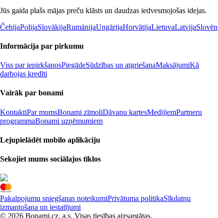
Jūs gaida plašs mājas preču klāsts un daudzas iedvesmojošas idejas.
Čehija
Polija
Slovākija
Rumānija
Ungārija
Horvātija
Lietuva
Latvija
Slovēn
Informācija par pirkumu
Viss par iepirkšanos
Piegāde
Sūdzības un atgriešana
Maksājumi
Kā
darbojas kredīti
Vairāk par bonami
Kontakti
Par mums
Bonami zīmoli
Dāvanu kartes
Medijiem
Partneru
programma
Bonami uzņēmumiem
Lejupielādēt mobilo aplikāciju
Sekojiet mums sociālajos tīklos
Pakalpojumu sniegšanas noteikumi
Privātuma politika
Sīkdatņu
izmantošana un iestatījumi
© 2026 Bonami.cz, a.s. Visas tiesības aizsargātas.