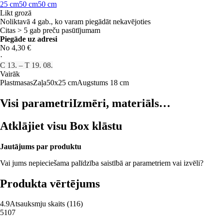
25 cm
50 cm
50 cm
Likt grozā
Noliktavā 4 gab., ko varam piegādāt nekavējoties
Citas > 5 gab preču pasūtījumam
Piegāde uz adresi
No 4,30 €
·
C 13. – T 19. 08.
Vairāk
Plastmasas
Zaļa
50x25 cm
Augstums 18 cm
Visi parametri
Izmēri, materiāls…
Atklājiet visu Box klāstu
Jautājums par produktu
Vai jums nepieciešama palīdzība saistībā ar parametriem vai izvēli?
Produkta vērtējums
4.9
Atsauksmju skaits
(
116
)
5
107