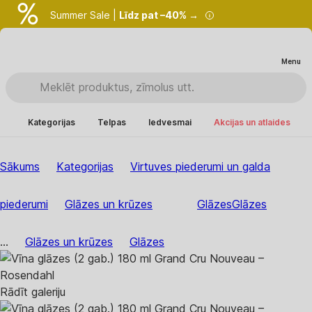
Summer Sale |
Līdz pat –40% →
Menu
Kategorijas
Telpas
Iedvesmai
Akcijas un atlaides
Sākums
Kategorijas
Virtuves piederumi un galda
piederumi
Glāzes un krūzes
Glāzes
Glāzes
...
Glāzes un krūzes
Glāzes
Rādīt galeriju