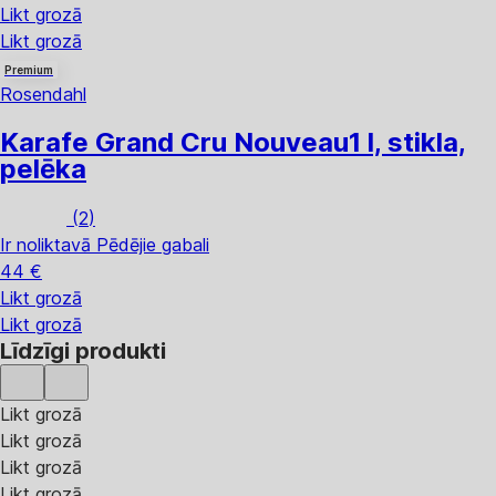
Likt grozā
Likt grozā
Premium
Rosendahl
Karafe Grand Cru Nouveau
1 l, stikla,
pelēka
(
2
)
Ir noliktavā
Pēdējie gabali
44 €
Likt grozā
Likt grozā
Līdzīgi produkti
Likt grozā
Likt grozā
Likt grozā
Likt grozā