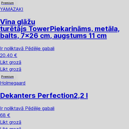
Premium
YAMAZAKI
Vīna glāžu
turētājs Tower
Piekarināms, metāla,
balts, 7x26 cm, augstums 11 cm
Ir noliktavā
Pēdējie gabali
20,40 €
Likt grozā
Likt grozā
Premium
Holmegaard
Dekanters Perfection
2,2 l
Ir noliktavā
Pēdējie gabali
68 €
Likt grozā
Likt grozā