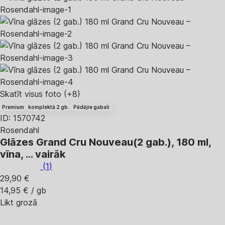
Skatīt visus foto
(+8)
Premium
komplektā 2 gb.
Pēdējie gabali
ID: 1570742
Rosendahl
Glāzes Grand Cru Nouveau
(2 gab.), 180 ml,
vīna
, …
vairāk
(
1
)
29,90 €
14,95 € / gb
Likt grozā