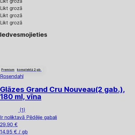
Likt grozā
Likt grozā
Likt grozā
Likt grozā
Iedvesmojieties
Premium
komplektā 2 gb.
Rosendahl
Glāzes Grand Cru Nouveau
(2 gab.),
180 ml, vīna
(
1
)
Ir noliktavā
Pēdējie gabali
29,90 €
14,95 € / gb