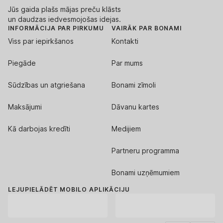
Jūs gaida plašs mājas preču klāsts
un daudzas iedvesmojošas idejas.
INFORMĀCIJA PAR PIRKUMU
VAIRĀK PAR BONAMI
Viss par iepirkšanos
Kontakti
Piegāde
Par mums
Sūdzības un atgriešana
Bonami zīmoli
Maksājumi
Dāvanu kartes
Kā darbojas kredīti
Medijiem
Partneru programma
Bonami uzņēmumiem
LEJUPIELĀDĒT MOBILO APLIKĀCIJU