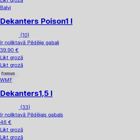
Balvi
Dekanters Poison
1 l
(
10
)
Ir noliktavā
Pēdējie gabali
39,90 €
Likt grozā
Likt grozā
Premium
WMF
Dekanters
1,5 l
(
33
)
Ir noliktavā
Pēdējais gabals
46 €
Likt grozā
Likt grozā