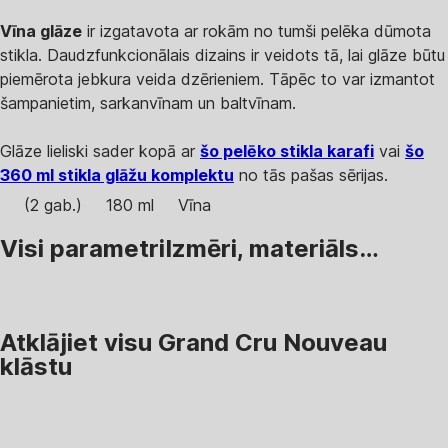
Vīna glāze
ir izgatavota ar rokām no tumši pelēka dūmota
stikla. Daudzfunkcionālais dizains ir veidots tā, lai glāze būtu
piemērota jebkura veida dzērieniem. Tāpēc to var izmantot
šampanietim, sarkanvīnam un baltvīnam.
Glāze lieliski sader kopā ar
šo pelēko stikla karafi
vai
šo
360 ml stikla glāžu komplektu
no tās pašas sērijas.
(2 gab.)
180 ml
Vīna
Visi parametri
Izmēri, materiāls…
Atklājiet visu Grand Cru Nouveau
klāstu