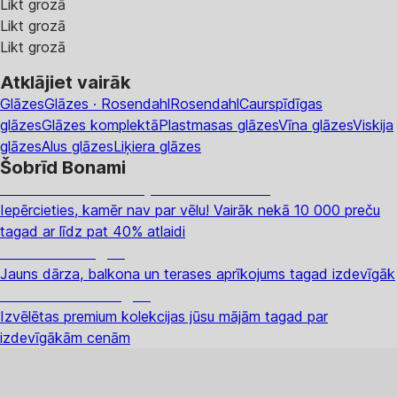
Likt grozā
Likt grozā
Likt grozā
Atklājiet vairāk
Glāzes
Glāzes · Rosendahl
Rosendahl
Caurspīdīgas
glāzes
Glāzes komplektā
Plastmasas glāzes
Vīna glāzes
Viskija
glāzes
Alus glāzes
Liķiera glāzes
Šobrīd Bonami
Summer Sale: līdz pat 40% atlaide
Iepērcieties, kamēr nav par vēlu! Vairāk nekā 10 000 preču
tagad ar līdz pat 40% atlaidi
Dārzs izdevīgāk
Jauns dārza, balkona un terases aprīkojums tagad izdevīgāk
Premium izdevīgāk
Izvēlētas premium kolekcijas jūsu mājām tagad par
izdevīgākām cenām