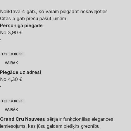
Noliktavā 4 gab., ko varam piegādāt nekavējoties
Citas 5 gab preču pasūtījumam
Personīgā piegāde
No 3,90 €
·
T 12. – O 18. 08.
VAIRĀK
Piegāde uz adresi
No 4,30 €
·
T 12. – O 18. 08.
VAIRĀK
Grand Cru Nouveau
sērija ir funkcionālas elegances
iemiesojums, kas jūsu galdam piešķirs greznību.