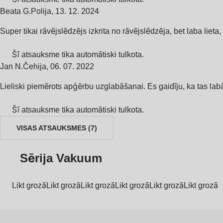
Beata G.
Polija
,
13. 12. 2024
Super tikai rāvējslēdzējs izkrita no rāvējslēdzēja, bet laba lieta
Šī atsauksme tika automātiski tulkota.
Jan N.
Čehija
,
06. 07. 2022
Lieliski piemērots apģērbu uzglabāšanai. Es gaidīju, ka tas la
Šī atsauksme tika automātiski tulkota.
VISAS ATSAUKSMES
(
7
)
Sērija Vakuum
Likt grozā
Likt grozā
Likt grozā
Likt grozā
Likt grozā
Likt grozā