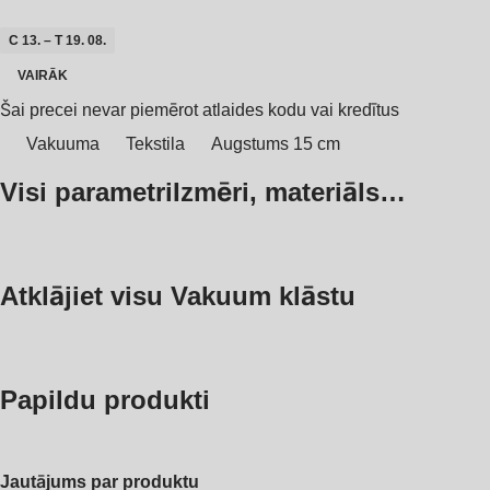
C 13. – T 19. 08.
VAIRĀK
Šai precei nevar piemērot atlaides kodu vai kredītus
Vakuuma
Tekstila
Augstums 15 cm
Visi parametri
Izmēri, materiāls…
Atklājiet visu Vakuum klāstu
Papildu produkti
Jautājums par produktu