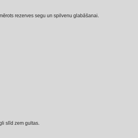
iemērots rezerves segu un spilvenu glabāšanai.
gli slīd zem gultas.