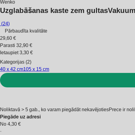
Wenko
Uzglabāšanas kaste zem gultas
Vakuuma
(
24
)
Pārbaudīta kvalitāte
29,60 €
Parasti 32,90 €
Ietaupiet 3,30 €
Kategorijas (2)
40 x 42 cm
105 x 15 cm
Noliktavā > 5 gab., ko varam piegādāt nekavējoties
Prece ir nol
Piegāde uz adresi
No 4,30 €
·