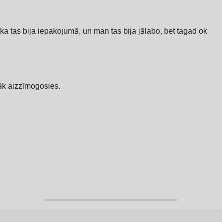
, ka tas bija iepakojumā, un man tas bija jālabo, bet tagad ok
bāk aizzīmogosies.