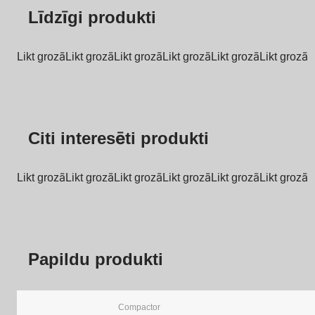
Līdzīgi produkti
Likt grozā
Likt grozā
Likt grozā
Likt grozā
Likt grozā
Likt grozā
Citi interesēti produkti
Likt grozā
Likt grozā
Likt grozā
Likt grozā
Likt grozā
Likt grozā
Papildu produkti
Compactor