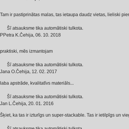
Tam ir pastiprinātas malas, tas ietaupa daudz vietas, lieliski p
Šī atsauksme tika automātiski tulkota.
P
Petra K.
Čehija
,
06. 10. 2018
praktiski, mēs izmantojam
Šī atsauksme tika automātiski tulkota.
Jana O.
Čehija
,
12. 02. 2017
laba apstrāde, kvalitatīvs materiāls...
Šī atsauksme tika automātiski tulkota.
Jan L.
Čehija
,
20. 01. 2016
Šķiet, ka tas ir izturīgs un super-stackable. Tas ir ietilpīgs un vie
Šī atsauksme tika automātiski tulkota.