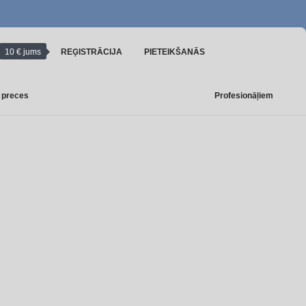
10 € jums
REĢISTRĀCIJA
PIETEIKŠANĀS
 preces
Profesionāļiem