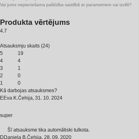
Vai jums nepieciešama palīdzība saistībā ar parametriem vai izvēli?
Produkta vērtējums
4.7
Atsauksmju skaits
(
24
)
5
19
4
4
3
1
2
0
1
0
Kā darbojas atsauksmes?
E
Eva K.
Čehija
,
31. 10. 2024
super
Šī atsauksme tika automātiski tulkota.
D
Daniela B.
Čehija
,
28. 09. 2020