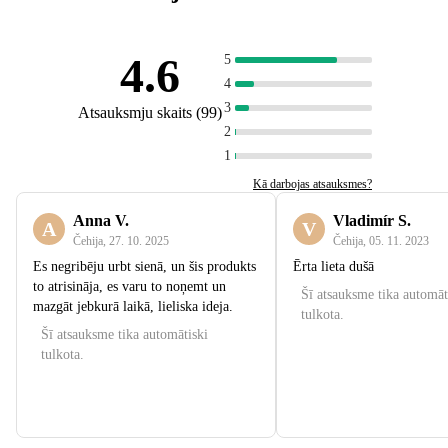
4.6
5
4
3
Atsauksmju skaits
(
99
)
2
1
Kā darbojas atsauksmes?
Anna V.
Vladimír S.
A
V
Čehija
,
27. 10. 2025
Čehija
,
05. 11. 2023
Es negribēju urbt sienā, un šis produkts
Ērta lieta dušā
to atrisināja, es varu to noņemt un
Šī atsauksme tika automāt
mazgāt jebkurā laikā, lieliska ideja.
tulkota.
Šī atsauksme tika automātiski
tulkota.