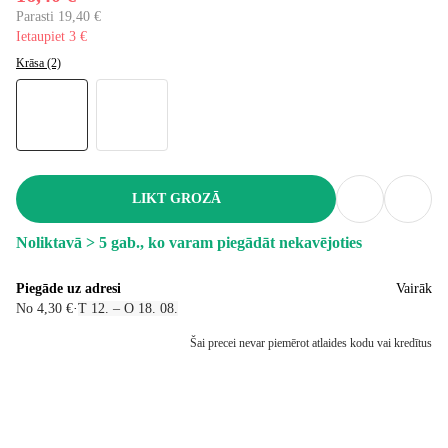
Parasti 19,40 €
Ietaupiet 3 €
Krāsa (2)
LIKT GROZĀ
Noliktavā > 5 gab., ko varam piegādāt nekavējoties
Piegāde uz adresi
Vairāk
No 4,30 €
·
T 12. – O 18. 08.
Šai precei nevar piemērot atlaides kodu vai kredītus