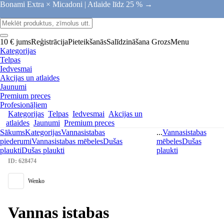
Bonami Extra × Micadoni |
Atlaide līdz 25 % →
10 € jums
Reģistrācija
Pieteikšanās
Salīdzināšana
Grozs
Menu
Kategorijas
Telpas
Iedvesmai
Akcijas un atlaides
Jaunumi
Premium preces
Profesionāļiem
Kategorijas
Telpas
Iedvesmai
Akcijas un
atlaides
Jaunumi
Premium preces
Sākums
Kategorijas
Vannasistabas
...
Vannasistabas
piederumi
Vannasistabas mēbeles
Dušas
mēbeles
Dušas
plaukti
Dušas plaukti
plaukti
ID: 628474
Wenko
Vannas istabas