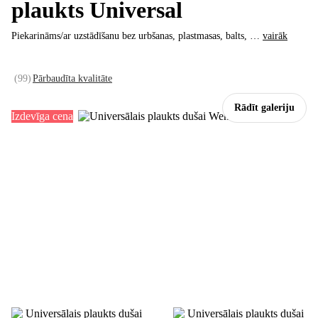
plaukts Universal
Piekarināms/ar uzstādīšanu bez urbšanas, plastmasas, balts
, …
vairāk
(
99
)
Pārbaudīta kvalitāte
Rādīt galeriju
Izdevīga cena