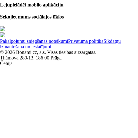
Lejupielādēt mobilo aplikāciju
Sekojiet mums sociālajos tīklos
Pakalpojumu sniegšanas noteikumi
Privātuma politika
Sīkdatņu
izmantošana un iestatījumi
© 2026 Bonami.cz, a.s. Visas tiesības aizsargātas.
Thámova 289/13, 186 00 Prāga
Čehija