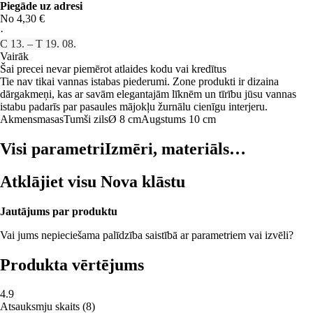
Piegāde uz adresi
No 4,30 €
·
C 13. – T 19. 08.
Vairāk
Šai precei nevar piemērot atlaides kodu vai kredītus
Tie nav tikai vannas istabas piederumi. Zone produkti ir dizaina
dārgakmeņi, kas ar savām elegantajām līknēm un tīrību jūsu vannas
istabu padarīs par pasaules mājokļu žurnālu cienīgu interjeru.
Akmensmasas
Tumši zils
Ø 8 cm
Augstums 10 cm
Visi parametri
Izmēri, materiāls…
Atklājiet visu Nova klāstu
Jautājums par produktu
Vai jums nepieciešama palīdzība saistībā ar parametriem vai izvēli?
Produkta vērtējums
4.9
Atsauksmju skaits
(
8
)