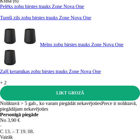
Krāsa (6)
Pelēks zobu birstes trauks Zone Nova One
Tumši zils zobu birstes trauks Zone Nova One
Melns zobu birstes trauks Zone Nova One
Zaļš keramikas zobu birstes trauks Zone Nova One
+
2
LIKT GROZĀ
Noliktavā > 5 gab., ko varam piegādāt nekavējoties
Prece ir noliktavā,
piegādājam nekavējoties
Personīgā piegāde
No 3,90 €
·
C 13. – T 19. 08.
Vairāk