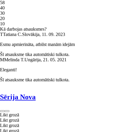
5
8
4
0
3
0
2
0
1
0
Kā darbojas atsauksmes?
T
Tatiana C.
Slovākija
,
11. 09. 2023
Esmu apmierināta, atbilst manām idejām
Šī atsauksme tika automātiski tulkota.
M
Melinda T.
Ungārija
,
21. 05. 2021
Eleganti!
Šī atsauksme tika automātiski tulkota.
Sērija Nova
Likt grozā
Likt grozā
Likt grozā
Likt grozā