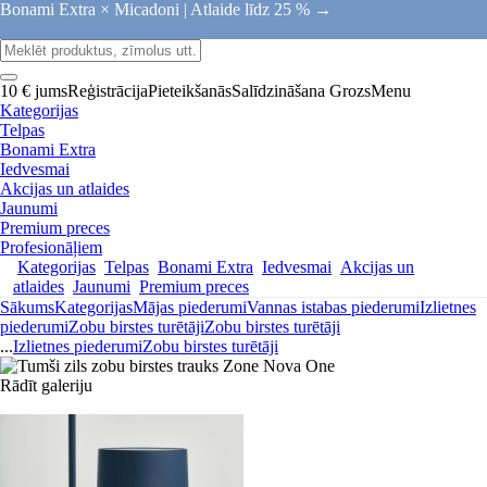
Bonami Extra × Micadoni |
Atlaide līdz 25 % →
10 € jums
Reģistrācija
Pieteikšanās
Salīdzināšana
Grozs
Menu
Kategorijas
Telpas
Bonami Extra
Iedvesmai
Akcijas un atlaides
Jaunumi
Premium preces
Profesionāļiem
Kategorijas
Telpas
Bonami Extra
Iedvesmai
Akcijas un
atlaides
Jaunumi
Premium preces
Sākums
Kategorijas
Mājas piederumi
Vannas istabas piederumi
Izlietnes
piederumi
Zobu birstes turētāji
Zobu birstes turētāji
...
Izlietnes piederumi
Zobu birstes turētāji
Rādīt galeriju