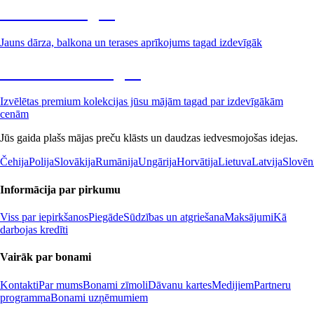
Dārzs izdevīgāk
Jauns dārza, balkona un terases aprīkojums tagad izdevīgāk
Premium izdevīgāk
Izvēlētas premium kolekcijas jūsu mājām tagad par izdevīgākām
cenām
Jūs gaida plašs mājas preču klāsts un daudzas iedvesmojošas idejas.
Čehija
Polija
Slovākija
Rumānija
Ungārija
Horvātija
Lietuva
Latvija
Slovēn
Informācija par pirkumu
Viss par iepirkšanos
Piegāde
Sūdzības un atgriešana
Maksājumi
Kā
darbojas kredīti
Vairāk par bonami
Kontakti
Par mums
Bonami zīmoli
Dāvanu kartes
Medijiem
Partneru
programma
Bonami uzņēmumiem