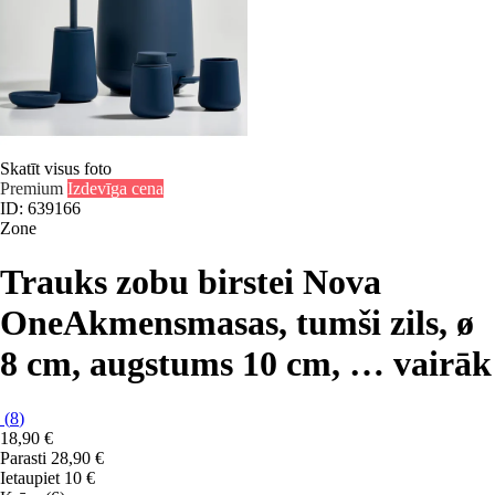
Skatīt visus foto
Premium
Izdevīga cena
ID: 639166
Zone
Trauks zobu birstei Nova
One
Akmensmasas, tumši zils, ø
8 cm, augstums 10 cm
, …
vairāk
(
8
)
18,90 €
Parasti 28,90 €
Ietaupiet 10 €