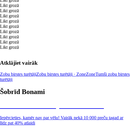
Likt grozā
Likt grozā
Likt grozā
Likt grozā
Likt grozā
Likt grozā
Likt grozā
Likt grozā
Likt grozā
Likt grozā
Atklājiet vairāk
Zobu birstes turētāji
Zobu birstes turētāji · Zone
Zone
Tumši zobu birstes
turētāji
Šobrīd Bonami
Summer Sale: līdz pat 40% atlaide
Iepērcieties, kamēr nav par vēlu! Vairāk nekā 10 000 preču tagad ar
līdz pat 40% atlaidi