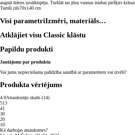
augstā ūdens uzsūktspēja. Turklāt tas jūsu vannas istabai piešķirs krāsai
Tumši zils
70x140 cm
Visi parametri
Izmēri, materiāls…
Atklājiet visu Classic klāstu
Papildu produkti
Jautājums par produktu
Vai jums nepieciešama palīdzība saistībā ar parametriem vai izvēli?
Produkta vērtējums
4.9
Atsauksmju skaits
(
14
)
5
13
4
1
3
0
2
0
1
0
Kā darbojas atsauksmes?