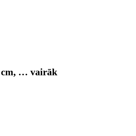
0 cm
, …
vairāk