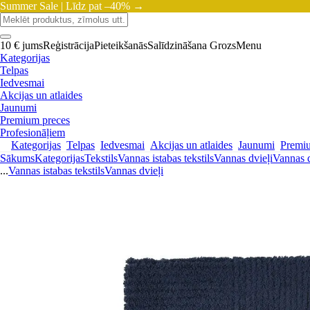
Summer Sale |
Līdz pat –40% →
10 € jums
Reģistrācija
Pieteikšanās
Salīdzināšana
Grozs
Menu
Kategorijas
Telpas
Iedvesmai
Akcijas un atlaides
Jaunumi
Premium preces
Profesionāļiem
Kategorijas
Telpas
Iedvesmai
Akcijas un atlaides
Jaunumi
Premi
Sākums
Kategorijas
Tekstils
Vannas istabas tekstils
Vannas dvieļi
Vannas d
...
Vannas istabas tekstils
Vannas dvieļi