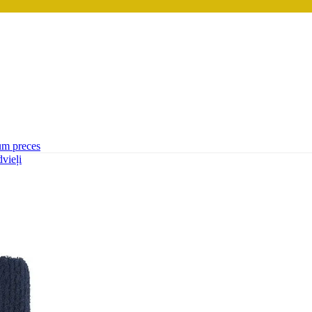
um preces
vieļi