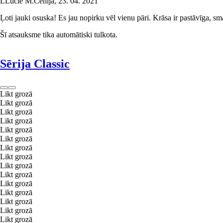
L
Lucie M.
Čehija
,
23. 04. 2021
Ļoti jauki osuska! Es jau nopirku vēl vienu pāri. Krāsa ir pastāvīga, sma
Šī atsauksme tika automātiski tulkota.
Sērija Classic
Likt grozā
Likt grozā
Likt grozā
Likt grozā
Likt grozā
Likt grozā
Likt grozā
Likt grozā
Likt grozā
Likt grozā
Likt grozā
Likt grozā
Likt grozā
Likt grozā
Likt grozā