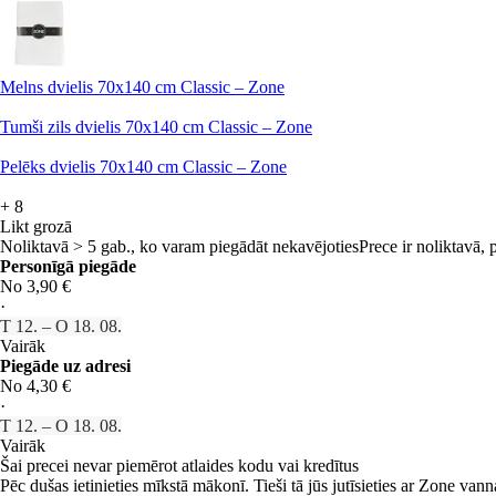
Melns dvielis 70x140 cm Classic – Zone
Tumši zils dvielis 70x140 cm Classic – Zone
Pelēks dvielis 70x140 cm Classic – Zone
+
8
Likt grozā
Noliktavā > 5 gab., ko varam piegādāt nekavējoties
Prece ir noliktavā,
Personīgā piegāde
No 3,90 €
·
T 12. – O 18. 08.
Vairāk
Piegāde uz adresi
No 4,30 €
·
T 12. – O 18. 08.
Vairāk
Šai precei nevar piemērot atlaides kodu vai kredītus
Pēc dušas ietinieties mīkstā mākonī. Tieši tā jūs jutīsieties ar Zone vann