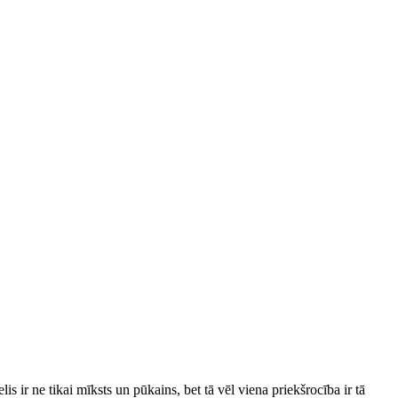
elis ir ne tikai mīksts un pūkains, bet tā vēl viena priekšrocība ir tā