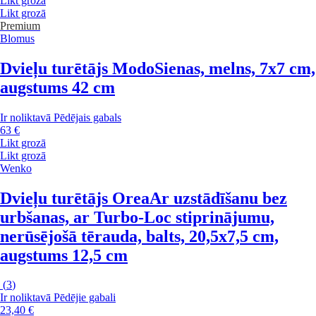
Likt grozā
Likt grozā
Premium
Blomus
Dvieļu turētājs Modo
Sienas, melns, 7x7 cm,
augstums 42 cm
Ir noliktavā
Pēdējais gabals
63 €
Likt grozā
Likt grozā
Wenko
Dvieļu turētājs Orea
Ar uzstādīšanu bez
urbšanas, ar Turbo-Loc stiprinājumu,
nerūsējošā tērauda, balts, 20,5x7,5 cm,
augstums 12,5 cm
(
3
)
Ir noliktavā
Pēdējie gabali
23,40 €