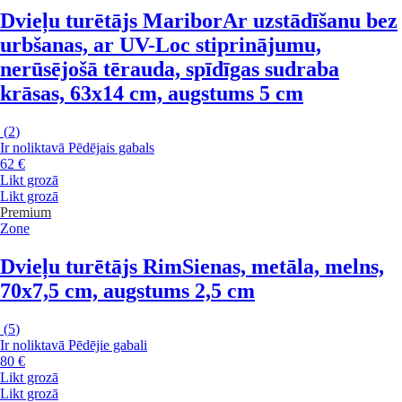
Dvieļu turētājs Maribor
Ar uzstādīšanu bez
urbšanas, ar UV-Loc stiprinājumu,
nerūsējošā tērauda, spīdīgas sudraba
krāsas, 63x14 cm, augstums 5 cm
(
2
)
Ir noliktavā
Pēdējais gabals
62 €
Likt grozā
Likt grozā
Premium
Zone
Dvieļu turētājs Rim
Sienas, metāla, melns,
70x7,5 cm, augstums 2,5 cm
(
5
)
Ir noliktavā
Pēdējie gabali
80 €
Likt grozā
Likt grozā