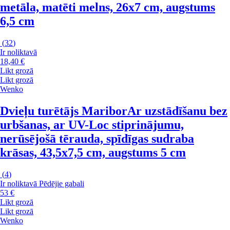
metāla, matēti melns, 26x7 cm, augstums
6,5 cm
(
32
)
Ir noliktavā
18,40 €
Likt grozā
Likt grozā
Wenko
Dvieļu turētājs Maribor
Ar uzstādīšanu bez
urbšanas, ar UV-Loc stiprinājumu,
nerūsējošā tērauda, spīdīgas sudraba
krāsas, 43,5x7,5 cm, augstums 5 cm
(
4
)
Ir noliktavā
Pēdējie gabali
53 €
Likt grozā
Likt grozā
Wenko