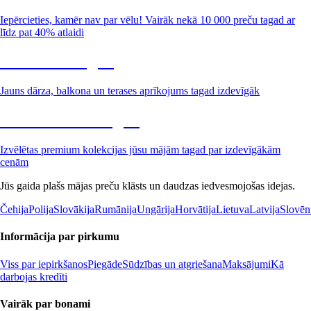
Iepērcieties, kamēr nav par vēlu! Vairāk nekā 10 000 preču tagad ar
līdz pat 40% atlaidi
Dārzs izdevīgāk
Jauns dārza, balkona un terases aprīkojums tagad izdevīgāk
Premium izdevīgāk
Izvēlētas premium kolekcijas jūsu mājām tagad par izdevīgākām
cenām
Jūs gaida plašs mājas preču klāsts un daudzas iedvesmojošas idejas.
Čehija
Polija
Slovākija
Rumānija
Ungārija
Horvātija
Lietuva
Latvija
Slovēn
Informācija par pirkumu
Viss par iepirkšanos
Piegāde
Sūdzības un atgriešana
Maksājumi
Kā
darbojas kredīti
Vairāk par bonami