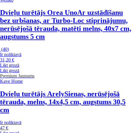
Dvieļu turētājs Orea Uno
Ar uzstādīšanu
bez urbšanas, ar Turbo-Loc stiprinājumu,
nerūsējošā tērauda, matēti melns, 40x7 cm,
augstums 5 cm
(
40
)
Ir noliktavā
31,20 €
Likt grozā
Likt grozā
Premium
Jaunums
Kave Home
Dvieļu turētājs Arely
Sienas, nerūsējošā
tērauda, melns, 14x4,5 cm, augstums 30,5
cm
Ir noliktavā
47 €