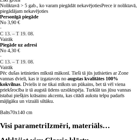
Noliktavā > 5 gab., ko varam piegādāt nekavējoties
Prece ir noliktavā,
piegādājam nekavējoties
Personīgā piegāde
No 3,90 €
·
C 13. – T 19. 08.
Vairāk
Piegāde uz adresi
No 4,30 €
·
C 13. – T 19. 08.
Vairāk
Pēc dušas ietinieties mīkstā mākonī. Tieši tā jūs jutīsieties ar Zone
vannas dvieli, kas ir izgatavots no
augstas kvalitātes 100%
kokvilnas
. Dvielis ir ne tikai mīksts un pūkains, bet tā vēl viena
priekšrocība ir tā augstā ūdens uzsūktspēja. Turklāt tas jūsu vannas
istabai piešķirs krāsainu akcentu, kas citādi aukstu telpu padarīs
mājīgāku un vizuāli siltāku.
Balts
70x140 cm
Visi parametri
Izmēri, materiāls…