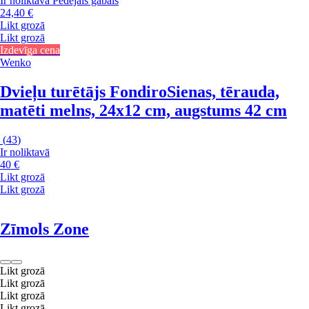
Ir noliktavā
Pēdējais gabals
24,40 €
Likt grozā
Likt grozā
Izdevīga cena
Wenko
Dvieļu turētājs Fondiro
Sienas, tērauda,
matēti melns, 24x12 cm, augstums 42 cm
(
43
)
Ir noliktavā
40 €
Likt grozā
Likt grozā
Zīmols Zone
Likt grozā
Likt grozā
Likt grozā
Likt grozā