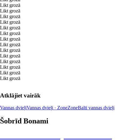
Likt grozā
Likt grozā
Likt grozā
Likt grozā
Likt grozā
Likt grozā
Likt grozā
Likt grozā
Likt grozā
Likt grozā
Likt grozā
Likt grozā
Likt grozā
Likt grozā
Atklājiet vairāk
Vannas dvieļi
Vannas dvieļi · Zone
Zone
Balti vannas dvieļi
Šobrīd Bonami
Summer Sale: līdz pat 40% atlaide