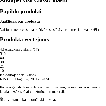
Atklājiet visu Classic klāstu
Papildu produkti
Jautājums par produktu
Vai jums nepieciešama palīdzība saistībā ar parametriem vai izvēli?
Produkta vērtējums
4.8
Atsauksmju skaits
(
17
)
5
16
4
0
3
0
2
1
1
0
Kā darbojas atsauksmes?
R
Réka K.
Ungārija
,
20. 12. 2024
Pamata gabals. Ideāls dvielis pieaugušajiem, pateicoties tā izmēram,
labajai uzsūktspējai un izturīgajam materiālam.
Šī atsauksme tika automātiski tulkota.