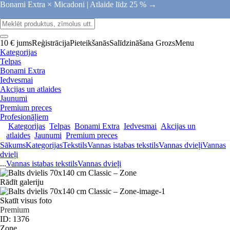
Bonami Extra × Micadoni |
Atlaide līdz 25 % →
10 € jums
Reģistrācija
Pieteikšanās
Salīdzināšana
Grozs
Menu
Kategorijas
Telpas
Bonami Extra
Iedvesmai
Akcijas un atlaides
Jaunumi
Premium preces
Profesionāļiem
Kategorijas
Telpas
Bonami Extra
Iedvesmai
Akcijas un
atlaides
Jaunumi
Premium preces
Sākums
Kategorijas
Tekstils
Vannas istabas tekstils
Vannas dvieļi
Vannas
dvieļi
...
Vannas istabas tekstils
Vannas dvieļi
Rādīt galeriju
Skatīt visus foto
Premium
ID: 1376
Zone