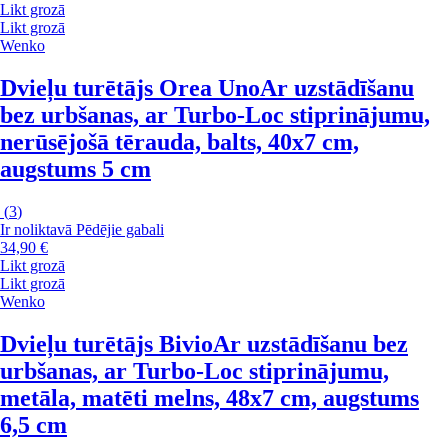
Likt grozā
Likt grozā
Wenko
Dvieļu turētājs Orea Uno
Ar uzstādīšanu
bez urbšanas, ar Turbo-Loc stiprinājumu,
nerūsējošā tērauda, balts, 40x7 cm,
augstums 5 cm
(
3
)
Ir noliktavā
Pēdējie gabali
34,90 €
Likt grozā
Likt grozā
Wenko
Dvieļu turētājs Bivio
Ar uzstādīšanu bez
urbšanas, ar Turbo-Loc stiprinājumu,
metāla, matēti melns, 48x7 cm, augstums
6,5 cm