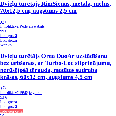
Dvieļu turētājs Rim
Sienas, metāla, melns,
70x12,5 cm, augstums 2,5 cm
(
2
)
Ir noliktavā
Pēdējais gabals
99 €
Likt grozā
Likt grozā
Wenko
Dvieļu turētājs Orea Duo
Ar uzstādīšanu
bez urbšanas, ar Turbo-Loc stiprinājumu,
nerūsējošā tērauda, matētas sudraba
krāsas, 60x12 cm, augstums 4,5 cm
(
7
)
Ir noliktavā
Pēdējie gabali
53 €
Likt grozā
Likt grozā
Izdevīga cena
Wenko