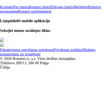
Kontakti
Par mums
Bonami zīmoli
Dāvanu kartes
Medijiem
Partneru
programma
Bonami uzņēmumiem
Lejupielādēt mobilo aplikāciju
Sekojiet mums sociālajos tīklos
Pakalpojumu sniegšanas noteikumi
Privātuma politika
Sīkdatņu
izmantošana un iestatījumi
© 2026 Bonami.cz, a.s. Visas tiesības aizsargātas.
Thámova 289/13, 186 00 Prāga
Čehija