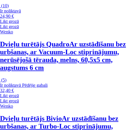
(
10
)
Ir noliktavā
24,90 €
Likt grozā
Likt grozā
Wenko
Dvieļu turētājs Quadro
Ar uzstādīšanu bez
urbšanas, ar Vacuum-Loc stiprinājumu,
nerūsējošā tērauda, melns, 60,5x5 cm,
augstums 6 cm
(
5
)
Ir noliktavā
Pēdējie gabali
32,40 €
Likt grozā
Likt grozā
Wenko
Dvieļu turētājs Bivio
Ar uzstādīšanu bez
urbšanas, ar Turbo-Loc stiprinājumu,