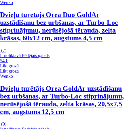
Wenko
Dvieļu turētājs Orea Duo Gold
Ar
uzstādīšanu bez urbšanas, ar Turbo-Loc
stiprinājumu, nerūsējošā tērauda, zelta
krāsas, 60x12 cm, augstums 4,5 cm
(
7
)
Ir noliktavā
Pēdējais gabals
54 €
Likt grozā
Likt grozā
Wenko
Dvieļu turētājs Orea Gold
Ar uzstādīšanu
bez urbšanas, ar Turbo-Loc stiprinājumu,
nerūsējošā tērauda, zelta krāsas, 20,5x7,5
cm, augstums 12,5 cm
(
9
)