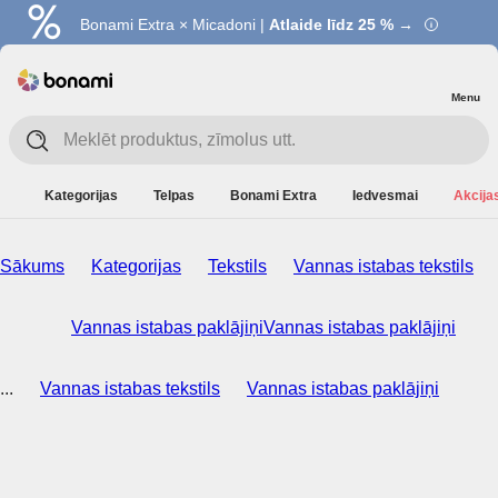
Bonami Extra × Micadoni |
Atlaide līdz 25 % →
Menu
Kategorijas
Telpas
Bonami Extra
Iedvesmai
Akcijas
Sākums
Kategorijas
Tekstils
Vannas istabas tekstils
Vannas istabas paklājiņi
Vannas istabas paklājiņi
...
Vannas istabas tekstils
Vannas istabas paklājiņi