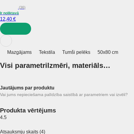
(
36
)
Ir noliktavā
12,40 €
LIKT GROZĀ
Mazgājams
Tekstila
Tumši pelēks
50x80 cm
Visi parametri
Izmēri, materiāls…
Jautājums par produktu
Vai jums nepieciešama palīdzība saistībā ar parametriem vai izvēli?
Produkta vērtējums
4.5
Atsauksmju skaits
(
4
)