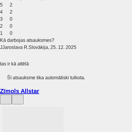
5
2
4
2
3
0
2
0
1
0
Kā darbojas atsauksmes?
J
Jaroslava R.
Slovākija
,
25. 12. 2025
tas ir kā attēlā
Šī atsauksme tika automātiski tulkota.
Zīmols Allstar