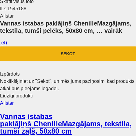
Skatīt visus foto
ID: 1545188
Allstar
Vannas istabas paklājiņš Chenille
Mazgājams,
tekstila, tumši pelēks, 50x80 cm
, …
vairāk
(
4
)
SEKOT
Izpārdots
Noklikšķiniet uz "Sekot", un mēs jums paziņosim, kad produkts
atkal būs pieejams iegādei.
Līdzīgi produkti
Allstar
Vannas istabas
paklājiņš Chenille
Mazgājams, tekstila,
tumši zaļš, 50x80 cm