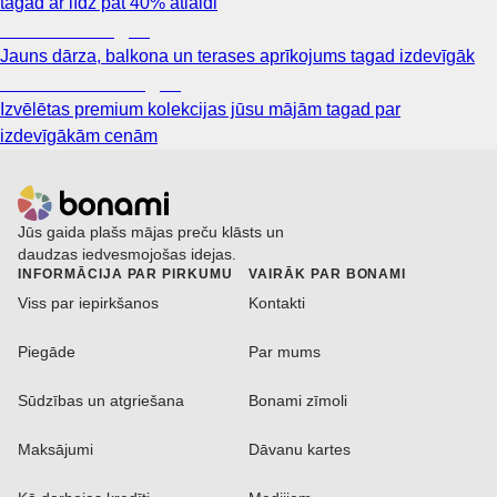
tagad ar līdz pat 40% atlaidi
Dārzs izdevīgāk
Jauns dārza, balkona un terases aprīkojums tagad izdevīgāk
Premium izdevīgāk
Izvēlētas premium kolekcijas jūsu mājām tagad par
izdevīgākām cenām
Jūs gaida plašs mājas preču klāsts un
daudzas iedvesmojošas idejas.
INFORMĀCIJA PAR PIRKUMU
VAIRĀK PAR BONAMI
Viss par iepirkšanos
Kontakti
Piegāde
Par mums
Sūdzības un atgriešana
Bonami zīmoli
Maksājumi
Dāvanu kartes