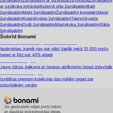
žurnālgaldiņi
Žurnālgaldiņi ar dižskābarža imitāciju
Žurnālgaldiņi
ar ozolkoka imitāciju
Modernā stila žurnālgaldiņi
Balti
žurnālgaldiņi
Melni žurnālgaldiņi
Žurnālgaldiņi komplektā
Apaļi
žurnālgaldiņi
Kvadrātveida žurnālgaldiņi
Taisnstūrveida
žurnālgaldiņi
Ovāli žurnālgaldiņi
Masīvkoka žurnālgaldiņi
Stikla
žurnālgaldiņi
Šobrīd Bonami
Summer Sale: līdz pat 40% atlaide
Iepērcieties, kamēr nav par vēlu! Vairāk nekā 10 000 preču
tagad ar līdz pat 40% atlaidi
Dārzs izdevīgāk
Jauns dārza, balkona un terases aprīkojums tagad izdevīgāk
Premium izdevīgāk
Izvēlētas premium kolekcijas jūsu mājām tagad par
izdevīgākām cenām
Jūs gaida plašs mājas preču klāsts
un daudzas iedvesmojošas idejas.