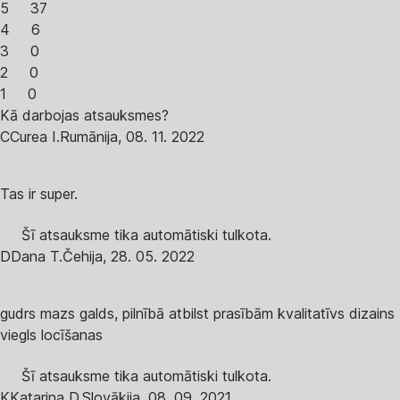
5
37
4
6
3
0
2
0
1
0
Kā darbojas atsauksmes?
C
Curea I.
Rumānija
,
08. 11. 2022
Tas ir super.
Šī atsauksme tika automātiski tulkota.
D
Dana T.
Čehija
,
28. 05. 2022
gudrs mazs galds, pilnībā atbilst prasībām kvalitatīvs dizains
viegls locīšanas
Šī atsauksme tika automātiski tulkota.
K
Katarina D.
Slovākija
,
08. 09. 2021