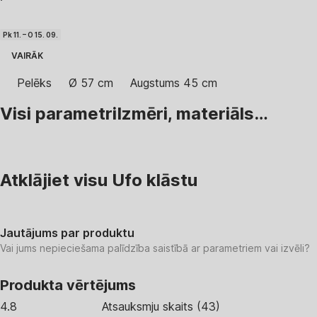
Pk 11. – O 15. 09.
VAIRĀK
Pelēks
Ø 57 cm
Augstums 45 cm
Visi parametri
Izmēri, materiāls…
Atklājiet visu Ufo klāstu
Jautājums par produktu
Vai jums nepieciešama palīdzība saistībā ar parametriem vai izvēli?
Produkta vērtējums
4.8
Atsauksmju skaits
(
43
)