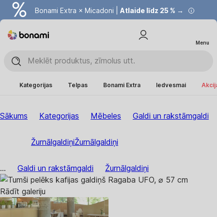
Bonami Extra × Micadoni |
Atlaide līdz 25 % →
Menu
Kategorijas
Telpas
Bonami Extra
Iedvesmai
Akcij
Sākums
Kategorijas
Mēbeles
Galdi un rakstāmgaldi
Žurnālgaldiņi
Žurnālgaldiņi
...
Galdi un rakstāmgaldi
Žurnālgaldiņi
Rādīt galeriju