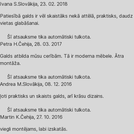
Ivana S.
Slovākija
,
23. 02. 2018
Patiesībā galds ir vēl skaistāks nekā attēlā, praktisks, daudz
vietas glabāšanai.
Šī atsauksme tika automātiski tulkota.
Petra H.
Čehija
,
28. 03. 2017
Galds atbilda mūsu cerībām. Tā ir moderna mēbele. Ātra
montāža.
Šī atsauksme tika automātiski tulkota.
Andrea M.
Slovākija
,
08. 12. 2016
ļoti praktisks un skaists galds, arī krāsu dizains.
Šī atsauksme tika automātiski tulkota.
Martin K.
Čehija
,
27. 10. 2016
viegli montējams, labi izskatās.