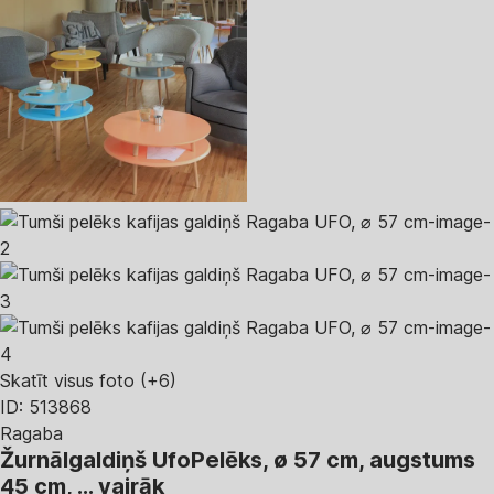
Skatīt visus foto
(+6)
ID: 513868
Ragaba
Žurnālgaldiņš Ufo
Pelēks, ø 57 cm, augstums
45 cm
, …
vairāk