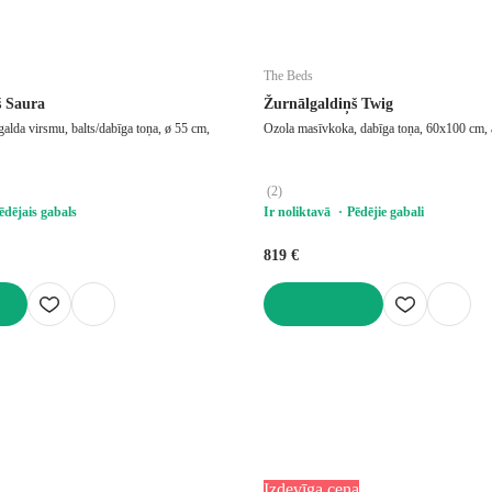
The Beds
š Saura
Žurnālgaldiņš Twig
galda virsmu, balts/dabīga toņa, ø 55 cm,
Ozola masīvkoka, dabīga toņa, 60x100 cm,
(
2
)
ēdējais gabals
Ir noliktavā
Pēdējie gabali
819 €
LIKT GROZĀ
Izdevīga cena