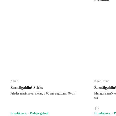
Karup
Kave Home
Žurnālgaldiņš Sticks
Žurnālgaldiņ
Priedes masīvkoka, melns, ø 60 cm, augstums 40 cm
Mungura masīvkok
cm
(
2
)
Ir noliktavā
Pēdējie gabali
Ir noliktavā
P