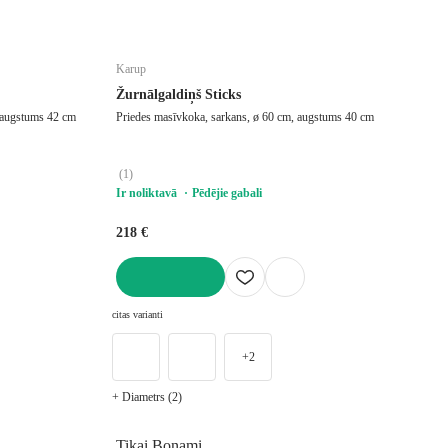
Karup
Žurnālgaldiņš Sticks
 augstums 42 cm
Priedes masīvkoka, sarkans, ø 60 cm, augstums 40 cm
(
1
)
Ir noliktavā
Pēdējie gabali
218 €
LIKT GROZĀ
citas varianti
+2
+ Diametrs (2)
Tikai Bonami