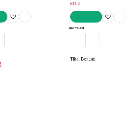
631 €
LIKT GROZĀ
citas varianti
Tikai Bonami
a