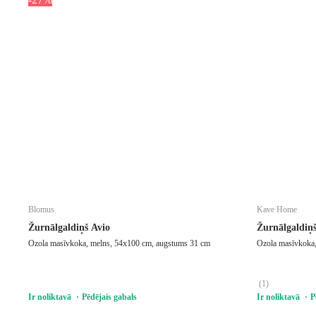
Blomus
Kave Home
Žurnālgaldiņš Avio
Žurnālgaldiņš
Ozola masīvkoka, melns, 54x100 cm, augstums 31 cm
Ozola masīvkoka,
(
1
)
Ir noliktavā
Pēdējais gabals
Ir noliktavā
P