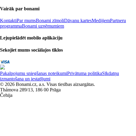
Vairāk par bonami
Kontakti
Par mums
Bonami zīmoli
Dāvanu kartes
Medijiem
Partneru
programma
Bonami uzņēmumiem
Lejupielādēt mobilo aplikāciju
Sekojiet mums sociālajos tīklos
Pakalpojumu sniegšanas noteikumi
Privātuma politika
Sīkdatņu
izmantošana un iestatījumi
© 2026 Bonami.cz, a.s. Visas tiesības aizsargātas.
Thámova 289/13, 186 00 Prāga
Čehija