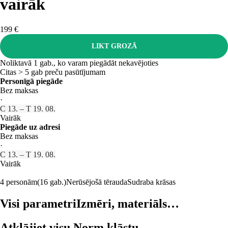
vairāk
199 €
LIKT GROZĀ
Noliktavā 1 gab., ko varam piegādāt nekavējoties
Citas > 5 gab preču pasūtījumam
Personīgā piegāde
Bez maksas
·
C 13. – T 19. 08.
Vairāk
Piegāde uz adresi
Bez maksas
·
C 13. – T 19. 08.
Vairāk
4 personām
(16 gab.)
Nerūsējošā tērauda
Sudraba krāsas
Visi parametri
Izmēri, materiāls…
Atklājiet visu Norm klāstu