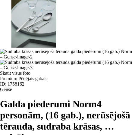
Skatīt visus foto
Premium
Pēdējais gabals
ID: 1758162
Gense
Galda piederumi Norm
4
personām, (16 gab.), nerūsējošā
tērauda, sudraba krāsas
, …