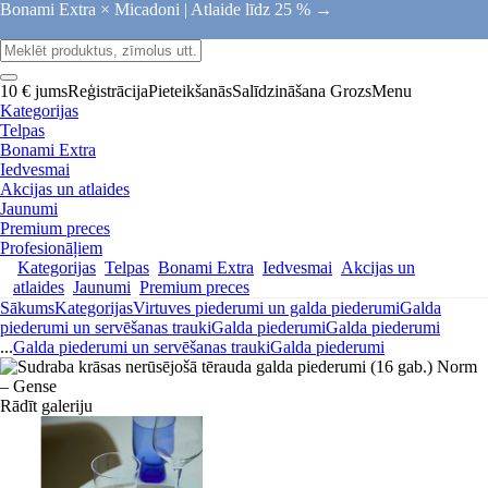
Bonami Extra × Micadoni |
Atlaide līdz 25 % →
10 € jums
Reģistrācija
Pieteikšanās
Salīdzināšana
Grozs
Menu
Kategorijas
Telpas
Bonami Extra
Iedvesmai
Akcijas un atlaides
Jaunumi
Premium preces
Profesionāļiem
Kategorijas
Telpas
Bonami Extra
Iedvesmai
Akcijas un
atlaides
Jaunumi
Premium preces
Sākums
Kategorijas
Virtuves piederumi un galda piederumi
Galda
piederumi un servēšanas trauki
Galda piederumi
Galda piederumi
...
Galda piederumi un servēšanas trauki
Galda piederumi
Rādīt galeriju