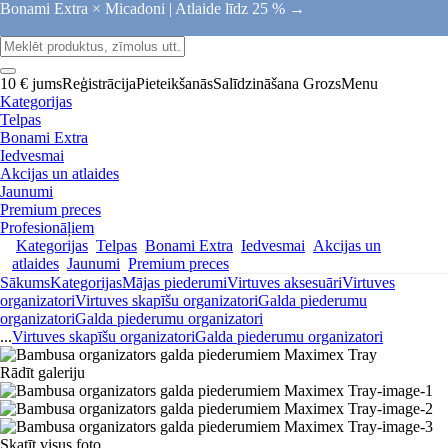
Bonami Extra × Micadoni |
Atlaide līdz 25 % →
10 € jums
Reģistrācija
Pieteikšanās
Salīdzināšana
Grozs
Menu
Kategorijas
Telpas
Bonami Extra
Iedvesmai
Akcijas un atlaides
Jaunumi
Premium preces
Profesionāļiem
Kategorijas
Telpas
Bonami Extra
Iedvesmai
Akcijas un
atlaides
Jaunumi
Premium preces
Sākums
Kategorijas
Mājas piederumi
Virtuves aksesuāri
Virtuves
organizatori
Virtuves skapīšu organizatori
Galda piederumu
organizatori
Galda piederumu organizatori
...
Virtuves skapīšu organizatori
Galda piederumu organizatori
Rādīt galeriju
Skatīt visus foto