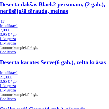
Deserta dakšas Black
2 personām, (2 gab.),
nerūsējošā tērauda, melnas
(
1
)
Ir noliktavā
7,90 €
3,95 € / gb
Likt grozā
Likt grozā
Jaunums
komplektā 6 gb.
BonBistro
Deserta karotes Serve
(6 gab.), zelta krāsas
Ir noliktavā
21,90 €
3,65 € / gb
Likt grozā
Likt grozā
Jaunums
komplektā 4 gb.
BonBistro