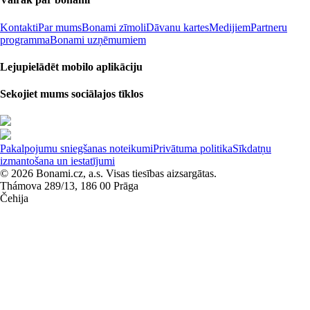
Kontakti
Par mums
Bonami zīmoli
Dāvanu kartes
Medijiem
Partneru
programma
Bonami uzņēmumiem
Lejupielādēt mobilo aplikāciju
Sekojiet mums sociālajos tīklos
Pakalpojumu sniegšanas noteikumi
Privātuma politika
Sīkdatņu
izmantošana un iestatījumi
© 2026 Bonami.cz, a.s. Visas tiesības aizsargātas.
Thámova 289/13, 186 00 Prāga
Čehija