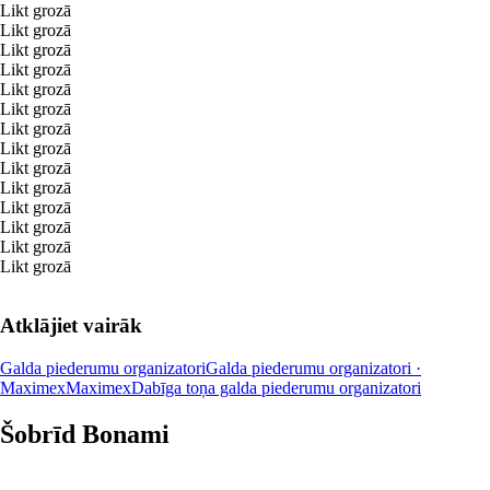
Likt grozā
Likt grozā
Likt grozā
Likt grozā
Likt grozā
Likt grozā
Likt grozā
Likt grozā
Likt grozā
Likt grozā
Likt grozā
Likt grozā
Likt grozā
Likt grozā
Atklājiet vairāk
Galda piederumu organizatori
Galda piederumu organizatori ·
Maximex
Maximex
Dabīga toņa galda piederumu organizatori
Šobrīd Bonami
Summer Sale: līdz pat 40% atlaide