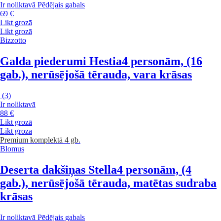
Ir noliktavā
Pēdējais gabals
69 €
Likt grozā
Likt grozā
Bizzotto
Galda piederumi Hestia
4 personām, (16
gab.), nerūsējošā tērauda, vara krāsas
(
3
)
Ir noliktavā
88 €
Likt grozā
Likt grozā
Premium
komplektā 4 gb.
Blomus
Deserta dakšiņas Stella
4 personām, (4
gab.), nerūsējošā tērauda, matētas sudraba
krāsas
Ir noliktavā
Pēdējais gabals