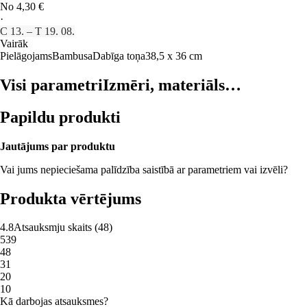
No 4,30 €
·
C 13. – T 19. 08.
Vairāk
Pielāgojams
Bambusa
Dabīga toņa
38,5 x 36 cm
Visi parametri
Izmēri, materiāls…
Papildu produkti
Jautājums par produktu
Vai jums nepieciešama palīdzība saistībā ar parametriem vai izvēli?
Produkta vērtējums
4.8
Atsauksmju skaits
(
48
)
5
39
4
8
3
1
2
0
1
0
Kā darbojas atsauksmes?