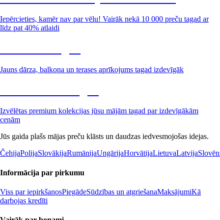
Iepērcieties, kamēr nav par vēlu! Vairāk nekā 10 000 preču tagad ar
līdz pat 40% atlaidi
Dārzs izdevīgāk
Jauns dārza, balkona un terases aprīkojums tagad izdevīgāk
Premium izdevīgāk
Izvēlētas premium kolekcijas jūsu mājām tagad par izdevīgākām
cenām
Jūs gaida plašs mājas preču klāsts un daudzas iedvesmojošas idejas.
Čehija
Polija
Slovākija
Rumānija
Ungārija
Horvātija
Lietuva
Latvija
Slovēn
Informācija par pirkumu
Viss par iepirkšanos
Piegāde
Sūdzības un atgriešana
Maksājumi
Kā
darbojas kredīti
Vairāk par bonami