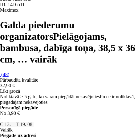
ID: 1416511
Maximex
Galda piederumu
organizators
Pielāgojams,
bambusa, dabīga toņa, 38,5 x 36
cm
, …
vairāk
(
48
)
Pārbaudīta kvalitāte
32,90 €
Likt grozā
Noliktavā > 5 gab., ko varam piegādāt nekavējoties
Prece ir noliktavā,
piegādājam nekavējoties
Personīgā piegāde
No 3,90 €
·
C 13. – T 19. 08.
Vairāk
Piegāde uz adresi