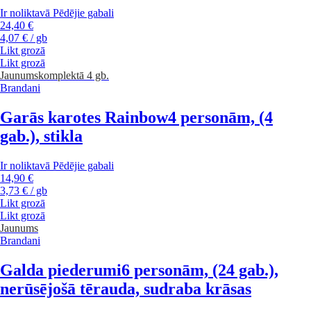
Ir noliktavā
Pēdējie gabali
24,40 €
4,07 € / gb
Likt grozā
Likt grozā
Jaunums
komplektā 4 gb.
Brandani
Garās karotes Rainbow
4 personām, (4
gab.), stikla
Ir noliktavā
Pēdējie gabali
14,90 €
3,73 € / gb
Likt grozā
Likt grozā
Jaunums
Brandani
Galda piederumi
6 personām, (24 gab.),
nerūsējošā tērauda, sudraba krāsas