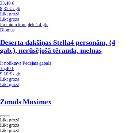
33,40 €
8,35 € / gb
Likt grozā
Likt grozā
Premium
komplektā 4 gb.
Blomus
Deserta dakšiņas Stella
4 personām, (4
gab.), nerūsējošā tērauda, melnas
Ir noliktavā
Pēdējais gabals
36,40 €
9,10 € / gb
Likt grozā
Likt grozā
Zīmols Maximex
Likt grozā
Likt grozā
Likt grozā