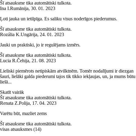
Šī atsauksme tika automātiski tulkota.
Ina I.
Rumānija
,
30. 01. 2023
Ļoti jauka un ietilpīga. Es saliku visus noderīgos piederumus.
Šī atsauksme tika automātiski tulkota.
Rozália K.
Ungārija
,
24. 01. 2023
Jauki un praktiski, jo ir regulējams izmērs.
Šī atsauksme tika automātiski tulkota.
Lucia R.
Čehija
,
21. 08. 2023
Lieliski piemērots netipiskām atvilktnēm. Tomēr nodalījumi ir diezgan
šauri, lielāki galda piederumi tajos tik tikko iekļaujas, un, ja mums būtu
lielā...
Skatīt vairāk
Šī atsauksme tika automātiski tulkota.
Renata Z.
Polija
,
17. 04. 2023
Varētu būt, mazliet zems
Šī atsauksme tika automātiski tulkota.
visas atsauksmes
(
14
)