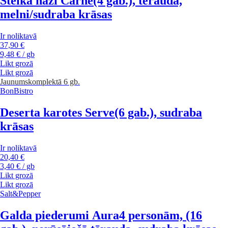
Steika naži Carne
(4 gab.), tērauda,
melni/sudraba krāsas
Ir noliktavā
37,90 €
9,48 € / gb
Likt grozā
Likt grozā
Jaunums
komplektā 6 gb.
BonBistro
Deserta karotes Serve
(6 gab.), sudraba
krāsas
Ir noliktavā
20,40 €
3,40 € / gb
Likt grozā
Likt grozā
Salt&Pepper
Galda piederumi Aura
4 personām, (16