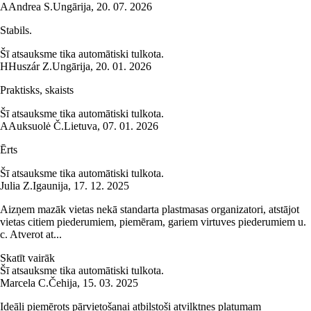
A
Andrea S.
Ungārija
,
20. 07. 2026
Stabils.
Šī atsauksme tika automātiski tulkota.
H
Huszár Z.
Ungārija
,
20. 01. 2026
Praktisks, skaists
Šī atsauksme tika automātiski tulkota.
A
Auksuolė Č.
Lietuva
,
07. 01. 2026
Ērts
Šī atsauksme tika automātiski tulkota.
Julia Z.
Igaunija
,
17. 12. 2025
Aizņem mazāk vietas nekā standarta plastmasas organizatori, atstājot
vietas citiem piederumiem, piemēram, gariem virtuves piederumiem u.
c. Atverot at...
Skatīt vairāk
Šī atsauksme tika automātiski tulkota.
Marcela C.
Čehija
,
15. 03. 2025
Ideāli piemērots pārvietošanai atbilstoši atvilktnes platumam