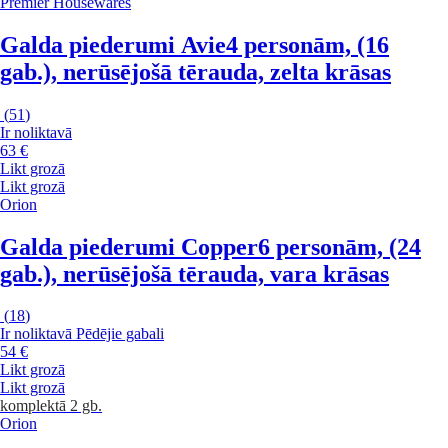
Premier Housewares
Galda piederumi Avie
4 personām, (16
gab.), nerūsējošā tērauda, zelta krāsas
(
51
)
Ir noliktavā
63 €
Likt grozā
Likt grozā
Orion
Galda piederumi Copper
6 personām, (24
gab.), nerūsējošā tērauda, vara krāsas
(
18
)
Ir noliktavā
Pēdējie gabali
54 €
Likt grozā
Likt grozā
komplektā 2 gb.
Orion