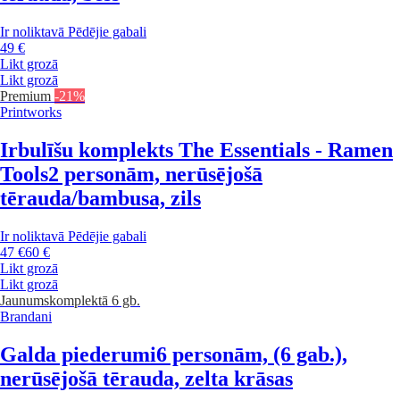
Ir noliktavā
Pēdējie gabali
49 €
Likt grozā
Likt grozā
Premium
-21%
Printworks
Irbulīšu komplekts The Essentials - Ramen
Tools
2 personām, nerūsējošā
tērauda/bambusa, zils
Ir noliktavā
Pēdējie gabali
47 €
60 €
Likt grozā
Likt grozā
Jaunums
komplektā 6 gb.
Brandani
Galda piederumi
6 personām, (6 gab.),
nerūsējošā tērauda, zelta krāsas