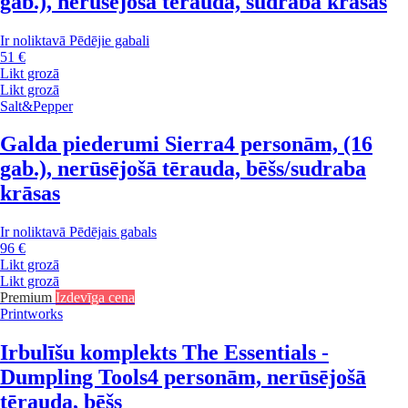
gab.), nerūsējošā tērauda, sudraba krāsas
Ir noliktavā
Pēdējie gabali
51 €
Likt grozā
Likt grozā
Salt&Pepper
Galda piederumi Sierra
4 personām, (16
gab.), nerūsējošā tērauda, bēšs/sudraba
krāsas
Ir noliktavā
Pēdējais gabals
96 €
Likt grozā
Likt grozā
Premium
Izdevīga cena
Printworks
Irbulīšu komplekts The Essentials -
Dumpling Tools
4 personām, nerūsējošā
tērauda, bēšs