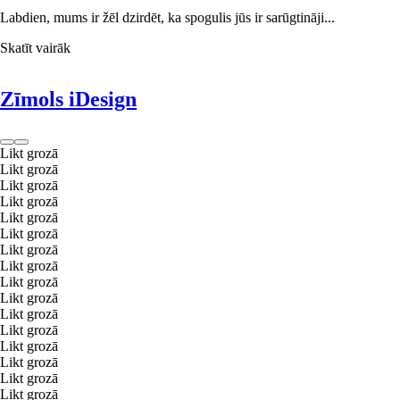
Labdien, mums ir žēl dzirdēt, ka spogulis jūs ir sarūgtināji...
Skatīt vairāk
Zīmols iDesign
Likt grozā
Likt grozā
Likt grozā
Likt grozā
Likt grozā
Likt grozā
Likt grozā
Likt grozā
Likt grozā
Likt grozā
Likt grozā
Likt grozā
Likt grozā
Likt grozā
Likt grozā
Likt grozā