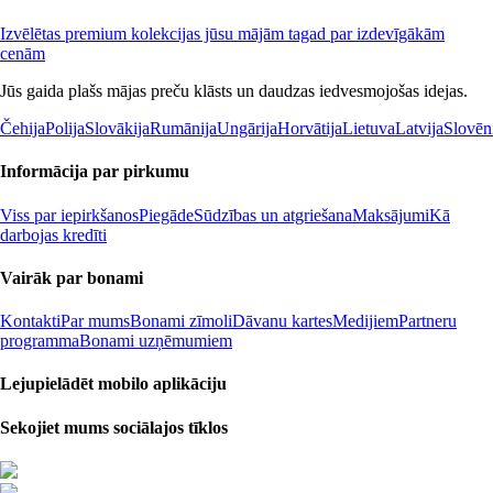
Izvēlētas premium kolekcijas jūsu mājām tagad par izdevīgākām
cenām
Jūs gaida plašs mājas preču klāsts un daudzas iedvesmojošas idejas.
Čehija
Polija
Slovākija
Rumānija
Ungārija
Horvātija
Lietuva
Latvija
Slovēn
Informācija par pirkumu
Viss par iepirkšanos
Piegāde
Sūdzības un atgriešana
Maksājumi
Kā
darbojas kredīti
Vairāk par bonami
Kontakti
Par mums
Bonami zīmoli
Dāvanu kartes
Medijiem
Partneru
programma
Bonami uzņēmumiem
Lejupielādēt mobilo aplikāciju
Sekojiet mums sociālajos tīklos