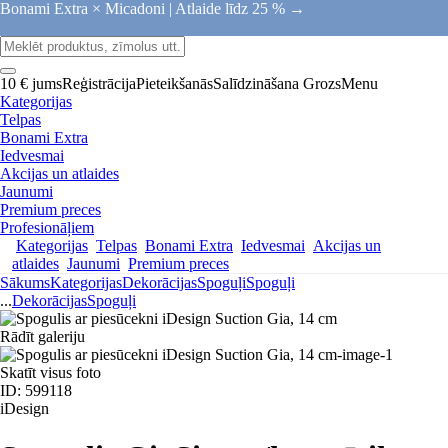
Bonami Extra × Micadoni |
Atlaide līdz 25 % →
10 € jums
Reģistrācija
Pieteikšanās
Salīdzināšana
Grozs
Menu
Kategorijas
Telpas
Bonami Extra
Iedvesmai
Akcijas un atlaides
Jaunumi
Premium preces
Profesionāļiem
Kategorijas
Telpas
Bonami Extra
Iedvesmai
Akcijas un
atlaides
Jaunumi
Premium preces
Sākums
Kategorijas
Dekorācijas
Spoguļi
Spoguļi
...
Dekorācijas
Spoguļi
Rādīt galeriju
Skatīt visus foto
ID: 599118
iDesign