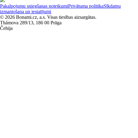
Pakalpojumu sniegšanas noteikumi
Privātuma politika
Sīkdatņu
izmantošana un iestatījumi
© 2026 Bonami.cz, a.s. Visas tiesības aizsargātas.
Thámova 289/13, 186 00 Prāga
Čehija