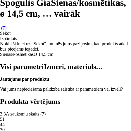
Spogulis Gia
Sienas/kosmētikas,
ø 14,5 cm
, …
vairāk
(
7
)
Sekot
Izpārdots
Noklikšķiniet uz "Sekot", un mēs jums paziņosim, kad produkts atkal
būs pieejams iegādei.
Sienas/kosmētikas
Ø 14,5 cm
Visi parametri
Izmēri, materiāls…
Jautājums par produktu
Vai jums nepieciešama palīdzība saistībā ar parametriem vai izvēli?
Produkta vērtējums
3.3
Atsauksmju skaits
(
7
)
5
1
4
4
3
0