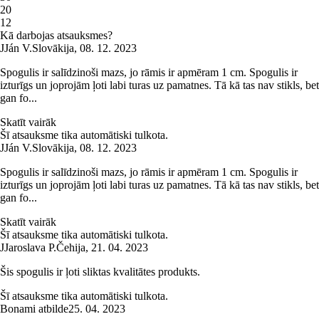
2
0
1
2
Kā darbojas atsauksmes?
J
Ján V.
Slovākija
,
08. 12. 2023
Spogulis ir salīdzinoši mazs, jo rāmis ir apmēram 1 cm. Spogulis ir
izturīgs un joprojām ļoti labi turas uz pamatnes. Tā kā tas nav stikls, bet
gan fo...
Skatīt vairāk
Šī atsauksme tika automātiski tulkota.
J
Ján V.
Slovākija
,
08. 12. 2023
Spogulis ir salīdzinoši mazs, jo rāmis ir apmēram 1 cm. Spogulis ir
izturīgs un joprojām ļoti labi turas uz pamatnes. Tā kā tas nav stikls, bet
gan fo...
Skatīt vairāk
Šī atsauksme tika automātiski tulkota.
J
Jaroslava P.
Čehija
,
21. 04. 2023
Šis spogulis ir ļoti sliktas kvalitātes produkts.
Šī atsauksme tika automātiski tulkota.
Bonami atbilde
25. 04. 2023