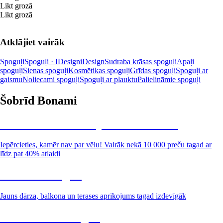
Likt grozā
Likt grozā
Atklājiet vairāk
Spoguļi
Spoguļi · IDesign
iDesign
Sudraba krāsas spoguļi
Apaļi
spoguļi
Sienas spoguļi
Kosmētikas spoguļi
Grīdas spoguļi
Spoguļi ar
gaismu
Noliecami spoguļi
Spoguļi ar plauktu
Palielināmie spoguļi
Šobrīd Bonami
Summer Sale: līdz pat 40% atlaide
Iepērcieties, kamēr nav par vēlu! Vairāk nekā 10 000 preču tagad ar
līdz pat 40% atlaidi
Dārzs izdevīgāk
Jauns dārza, balkona un terases aprīkojums tagad izdevīgāk
Premium izdevīgāk