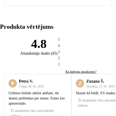
Produkta vērtējums
4.8
5
4
3
Atsauksmju skaits
(
45
)
2
1
Kā darbojas atsauksmes?
Petra V.
Zuzana Š.
P
Z
Čehija
,
06. 05. 2020
Slovākija
,
23. 07. 2019
Uzlīmes lieliski atbilst attēlam, tās
Skaisti kā bildē. ES iesaku.
skaisti pielīmējas pie sienas. Esmu ļoti
Šī atsauksme tika automāt
apmierināts.
tulkota.
Šī atsauksme tika automātiski
tulkota.