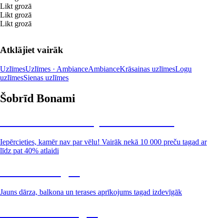
Likt grozā
Likt grozā
Likt grozā
Atklājiet vairāk
Uzlīmes
Uzlīmes · Ambiance
Ambiance
Krāsainas uzlīmes
Logu
uzlīmes
Sienas uzlīmes
Šobrīd Bonami
Summer Sale: līdz pat 40% atlaide
Iepērcieties, kamēr nav par vēlu! Vairāk nekā 10 000 preču tagad ar
līdz pat 40% atlaidi
Dārzs izdevīgāk
Jauns dārza, balkona un terases aprīkojums tagad izdevīgāk
Premium izdevīgāk