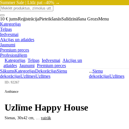
Summer Sale |
Līdz pat –40% →
10 € jums
Reģistrācija
Pieteikšanās
Salīdzināšana
Grozs
Menu
Kategorijas
Telpas
Iedvesmai
Akcijas un atlaides
Jaunumi
Premium preces
Profesionāļiem
Kategorijas
Telpas
Iedvesmai
Akcijas un
atlaides
Jaunumi
Premium preces
Sākums
Kategorijas
Dekorācijas
Sienu
...
Sienu
dekorācijas
Uzlīmes
Uzlīmes
dekorācijas
Uzlīmes
ID: 92267
Ambiance
Uzlīme Happy House
Sienas, 30x42 cm
, …
vairāk