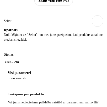
Skatīt visus foto
(+1)
Sekot
Izpārdots
Noklikšķiniet uz "Sekot", un mēs jums paziņosim, kad produkts atkal būs
pieejams iegādei.
Sienas
30x42 cm
Visi parametri
Izmēri, materiāls…
Jautājums par produktu
Vai jums nepieciešama palīdzība saistībā ar parametriem vai izvēli?