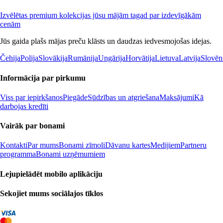
Izvēlētas premium kolekcijas jūsu mājām tagad par izdevīgākām
cenām
Jūs gaida plašs mājas preču klāsts un daudzas iedvesmojošas idejas.
Čehija
Polija
Slovākija
Rumānija
Ungārija
Horvātija
Lietuva
Latvija
Slovēn
Informācija par pirkumu
Viss par iepirkšanos
Piegāde
Sūdzības un atgriešana
Maksājumi
Kā
darbojas kredīti
Vairāk par bonami
Kontakti
Par mums
Bonami zīmoli
Dāvanu kartes
Medijiem
Partneru
programma
Bonami uzņēmumiem
Lejupielādēt mobilo aplikāciju
Sekojiet mums sociālajos tīklos