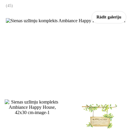
(
45
)
Rādīt galeriju