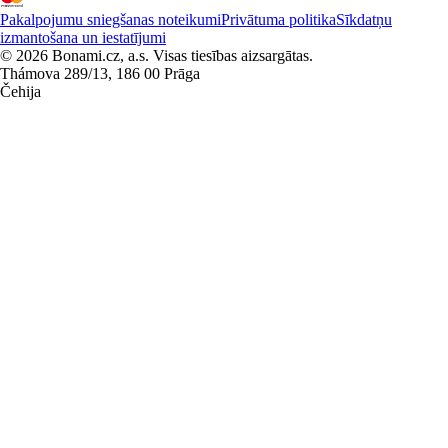
Pakalpojumu sniegšanas noteikumi
Privātuma politika
Sīkdatņu
izmantošana un iestatījumi
© 2026 Bonami.cz, a.s. Visas tiesības aizsargātas.
Thámova 289/13, 186 00 Prāga
Čehija