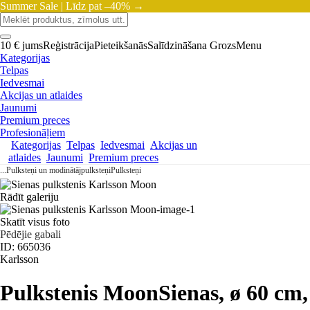
Summer Sale |
Līdz pat –40% →
10 € jums
Reģistrācija
Pieteikšanās
Salīdzināšana
Grozs
Menu
Kategorijas
Telpas
Iedvesmai
Akcijas un atlaides
Jaunumi
Premium preces
Profesionāļiem
Kategorijas
Telpas
Iedvesmai
Akcijas un
atlaides
Jaunumi
Premium preces
...
Pulksteņi un modinātājpulksteņi
Pulksteņi
Rādīt galeriju
Skatīt visus foto
Pēdējie gabali
ID: 665036
Karlsson
Pulkstenis Moon
Sienas, ø 60 cm
,