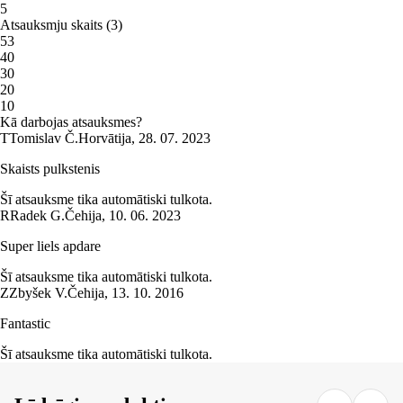
5
Atsauksmju skaits
(
3
)
5
3
4
0
3
0
2
0
1
0
Kā darbojas atsauksmes?
T
Tomislav Č.
Horvātija
,
28. 07. 2023
Skaists pulkstenis
Šī atsauksme tika automātiski tulkota.
R
Radek G.
Čehija
,
10. 06. 2023
Super liels apdare
Šī atsauksme tika automātiski tulkota.
Z
Zbyšek V.
Čehija
,
13. 10. 2016
Fantastic
Šī atsauksme tika automātiski tulkota.