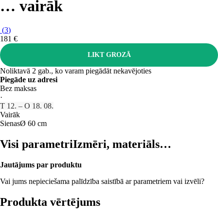
…
vairāk
(
3
)
181 €
LIKT GROZĀ
Noliktavā 2 gab., ko varam piegādāt nekavējoties
Piegāde uz adresi
Bez maksas
·
T 12. – O 18. 08.
Vairāk
Sienas
Ø 60 cm
Visi parametri
Izmēri, materiāls…
Jautājums par produktu
Vai jums nepieciešama palīdzība saistībā ar parametriem vai izvēli?
Produkta vērtējums