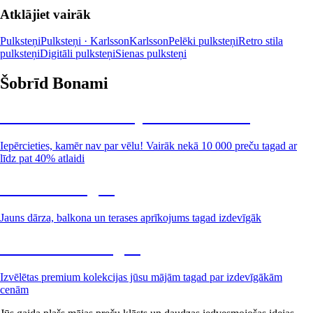
Atklājiet vairāk
Pulksteņi
Pulksteņi · Karlsson
Karlsson
Pelēki pulksteņi
Retro stila
pulksteņi
Digitāli pulksteņi
Sienas pulksteņi
Šobrīd Bonami
Summer Sale: līdz pat 40% atlaide
Iepērcieties, kamēr nav par vēlu! Vairāk nekā 10 000 preču tagad ar
līdz pat 40% atlaidi
Dārzs izdevīgāk
Jauns dārza, balkona un terases aprīkojums tagad izdevīgāk
Premium izdevīgāk
Izvēlētas premium kolekcijas jūsu mājām tagad par izdevīgākām
cenām