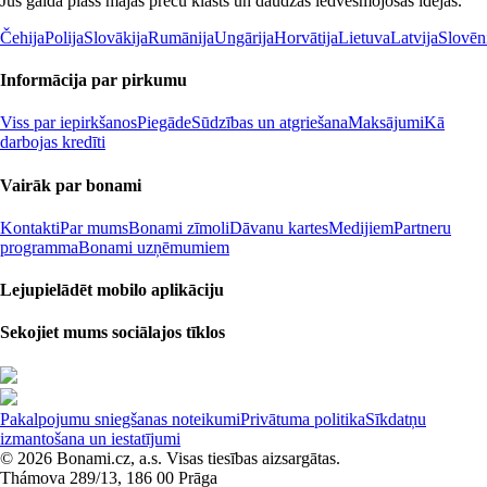
Jūs gaida plašs mājas preču klāsts un daudzas iedvesmojošas idejas.
Čehija
Polija
Slovākija
Rumānija
Ungārija
Horvātija
Lietuva
Latvija
Slovēn
Informācija par pirkumu
Viss par iepirkšanos
Piegāde
Sūdzības un atgriešana
Maksājumi
Kā
darbojas kredīti
Vairāk par bonami
Kontakti
Par mums
Bonami zīmoli
Dāvanu kartes
Medijiem
Partneru
programma
Bonami uzņēmumiem
Lejupielādēt mobilo aplikāciju
Sekojiet mums sociālajos tīklos
Pakalpojumu sniegšanas noteikumi
Privātuma politika
Sīkdatņu
izmantošana un iestatījumi
© 2026 Bonami.cz, a.s. Visas tiesības aizsargātas.
Thámova 289/13, 186 00 Prāga