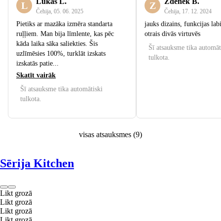
Lukáš L.
Zdeněk B.
L
Z
Čehija
,
05. 06. 2025
Čehija
,
17. 12. 2024
Pietiks ar mazāka izmēra standarta
jauks dizains, funkcijas lab
ruļļiem. Man bija līmlente, kas pēc
otrais divās virtuvēs
kāda laika sāka saliekties. Šis
Šī atsauksme tika automāt
uzlīmēsies 100%, turklāt izskats
tulkota.
izskatās patie...
Skatīt vairāk
Šī atsauksme tika automātiski
tulkota.
visas atsauksmes
(
9
)
Sērija Kitchen
Likt grozā
Likt grozā
Likt grozā
Likt grozā