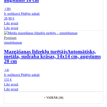
augstums 16 cm
(
38
)
Ir noliktavā
Pēdējie gabali
28,90 €
Likt grozā
Likt grozā
Premium
simplehuman
Mazgāšanas līdzekļu turētājs
Automātisks,
metāla, sudraba krāsas, 14x14 cm, augstums
20 cm
(
4
)
Ir noliktavā
Pēdējie gabali
155 €
Likt grozā
Likt grozā
+
VAIRĀK (16)