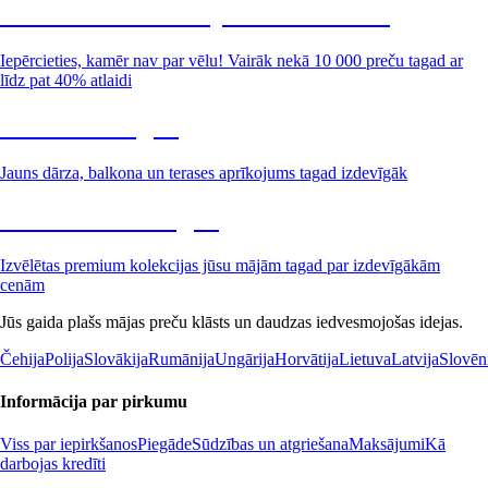
Summer Sale: līdz pat 40% atlaide
Iepērcieties, kamēr nav par vēlu! Vairāk nekā 10 000 preču tagad ar
līdz pat 40% atlaidi
Dārzs izdevīgāk
Jauns dārza, balkona un terases aprīkojums tagad izdevīgāk
Premium izdevīgāk
Izvēlētas premium kolekcijas jūsu mājām tagad par izdevīgākām
cenām
Jūs gaida plašs mājas preču klāsts un daudzas iedvesmojošas idejas.
Čehija
Polija
Slovākija
Rumānija
Ungārija
Horvātija
Lietuva
Latvija
Slovēn
Informācija par pirkumu
Viss par iepirkšanos
Piegāde
Sūdzības un atgriešana
Maksājumi
Kā
darbojas kredīti