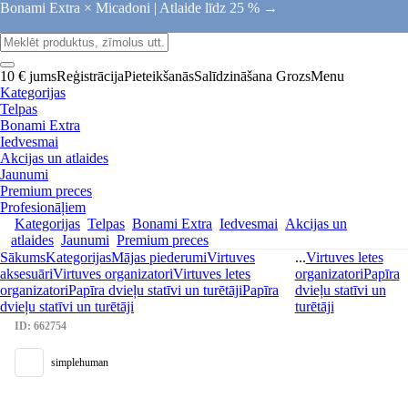
Bonami Extra × Micadoni |
Atlaide līdz 25 % →
10 € jums
Reģistrācija
Pieteikšanās
Salīdzināšana
Grozs
Menu
Kategorijas
Telpas
Bonami Extra
Iedvesmai
Akcijas un atlaides
Jaunumi
Premium preces
Profesionāļiem
Kategorijas
Telpas
Bonami Extra
Iedvesmai
Akcijas un
atlaides
Jaunumi
Premium preces
Sākums
Kategorijas
Mājas piederumi
Virtuves
...
Virtuves letes
aksesuāri
Virtuves organizatori
Virtuves letes
organizatori
Papīra
organizatori
Papīra dvieļu statīvi un turētāji
Papīra
dvieļu statīvi un
dvieļu statīvi un turētāji
turētāji
ID: 662754
simplehuman