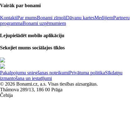
Vairāk par bonami
Kontakti
Par mums
Bonami zīmoli
Dāvanu kartes
Medijiem
Partneru
programma
Bonami uzņēmumiem
Lejupielādēt mobilo aplikāciju
Sekojiet mums sociālajos tīklos
Pakalpojumu sniegšanas noteikumi
Privātuma politika
Sīkdatņu
izmantošana un iestatījumi
© 2026 Bonami.cz, a.s. Visas tiesības aizsargātas.
Thámova 289/13, 186 00 Prāga
Čehija