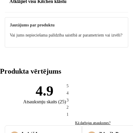
Atklājiet visu Kitchen klāstu
Jautājums par produktu
Vai jums nepieciešama palīdzība saistībā ar parametriem vai izvēli?
Produkta vērtējums
4.9
5
4
3
Atsauksmju skaits
(
25
)
2
1
Kā darbojas atsauksmes?