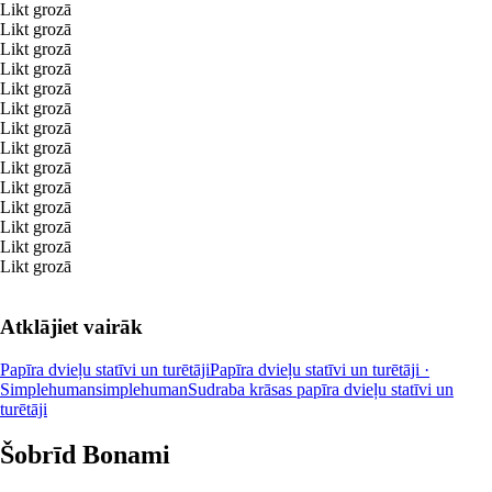
Likt grozā
Likt grozā
Likt grozā
Likt grozā
Likt grozā
Likt grozā
Likt grozā
Likt grozā
Likt grozā
Likt grozā
Likt grozā
Likt grozā
Likt grozā
Likt grozā
Atklājiet vairāk
Papīra dvieļu statīvi un turētāji
Papīra dvieļu statīvi un turētāji ·
Simplehuman
simplehuman
Sudraba krāsas papīra dvieļu statīvi un
turētāji
Šobrīd Bonami