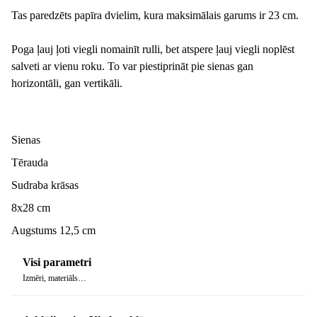
Tas paredzēts papīra dvielim, kura maksimālais garums ir 23 cm.
Poga ļauj ļoti viegli nomainīt rulli, bet atspere ļauj viegli noplēst
salveti ar vienu roku. To var piestiprināt pie sienas gan
horizontāli, gan vertikāli.
Sienas
Tērauda
Sudraba krāsas
8x28 cm
Augstums 12,5 cm
Visi parametri
Izmēri, materiāls…