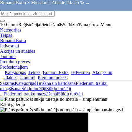
Bonami Extra × Micadoni |
Atlaide līdz 25 % →
10 € jums
Reģistrācija
Pieteikšanās
Salīdzināšana
Grozs
Menu
Kategorijas
Telpas
Bonami Extra
Iedvesmai
Akcijas un atlaides
Jaunumi
Premium preces
Profesionāļiem
Kategorijas
Telpas
Bonami Extra
Iedvesmai
Akcijas un
atlaides
Jaunumi
Premium preces
Sākums
Kategorijas
Tīrīšana un kārtošana
Piederumi trauku
mazgāšanai
Sūkļu turētāji
Sūkļu turētāji
...
Piederumi trauku mazgāšanai
Sūkļu turētāji
Rādīt galeriju