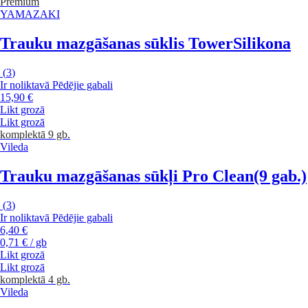
Premium
YAMAZAKI
Trauku mazgāšanas sūklis Tower
Silikona
(
3
)
Ir noliktavā
Pēdējie gabali
15,90 €
Likt grozā
Likt grozā
komplektā 9 gb.
Vileda
Trauku mazgāšanas sūkļi Pro Clean
(9 gab.)
(
3
)
Ir noliktavā
Pēdējie gabali
6,40 €
0,71 € / gb
Likt grozā
Likt grozā
komplektā 4 gb.
Vileda