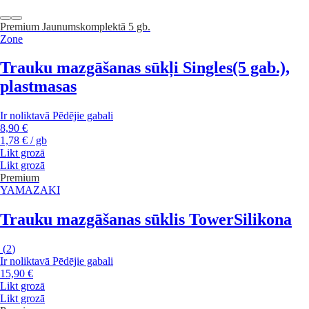
Premium
Jaunums
komplektā 5 gb.
Zone
Trauku mazgāšanas sūkļi Singles
(5 gab.),
plastmasas
Ir noliktavā
Pēdējie gabali
8,90 €
1,78 € / gb
Likt grozā
Likt grozā
Premium
YAMAZAKI
Trauku mazgāšanas sūklis Tower
Silikona
(
2
)
Ir noliktavā
Pēdējie gabali
15,90 €
Likt grozā
Likt grozā