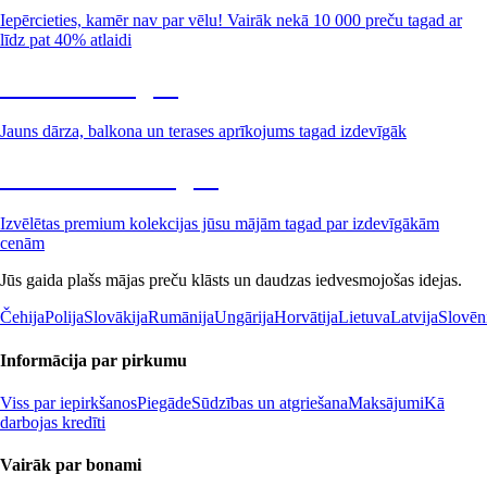
Iepērcieties, kamēr nav par vēlu! Vairāk nekā 10 000 preču tagad ar
līdz pat 40% atlaidi
Dārzs izdevīgāk
Jauns dārza, balkona un terases aprīkojums tagad izdevīgāk
Premium izdevīgāk
Izvēlētas premium kolekcijas jūsu mājām tagad par izdevīgākām
cenām
Jūs gaida plašs mājas preču klāsts un daudzas iedvesmojošas idejas.
Čehija
Polija
Slovākija
Rumānija
Ungārija
Horvātija
Lietuva
Latvija
Slovēn
Informācija par pirkumu
Viss par iepirkšanos
Piegāde
Sūdzības un atgriešana
Maksājumi
Kā
darbojas kredīti
Vairāk par bonami