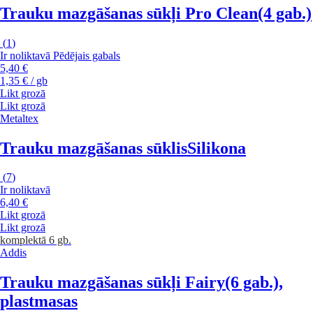
Trauku mazgāšanas sūkļi Pro Clean
(4 gab.)
(
1
)
Ir noliktavā
Pēdējais gabals
5,40 €
1,35 € / gb
Likt grozā
Likt grozā
Metaltex
Trauku mazgāšanas sūklis
Silikona
(
7
)
Ir noliktavā
6,40 €
Likt grozā
Likt grozā
komplektā 6 gb.
Addis
Trauku mazgāšanas sūkļi Fairy
(6 gab.),
plastmasas