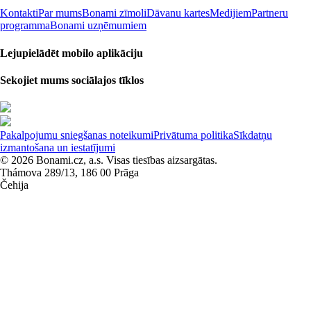
Kontakti
Par mums
Bonami zīmoli
Dāvanu kartes
Medijiem
Partneru
programma
Bonami uzņēmumiem
Lejupielādēt mobilo aplikāciju
Sekojiet mums sociālajos tīklos
Pakalpojumu sniegšanas noteikumi
Privātuma politika
Sīkdatņu
izmantošana un iestatījumi
© 2026 Bonami.cz, a.s. Visas tiesības aizsargātas.
Thámova 289/13, 186 00 Prāga
Čehija