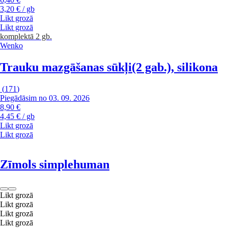
3,20 € / gb
Likt grozā
Likt grozā
komplektā 2 gb.
Wenko
Trauku mazgāšanas sūkļi
(2 gab.), silikona
(
171
)
Piegādāsim no 03. 09. 2026
8,90 €
4,45 € / gb
Likt grozā
Likt grozā
Zīmols simplehuman
Likt grozā
Likt grozā
Likt grozā
Likt grozā