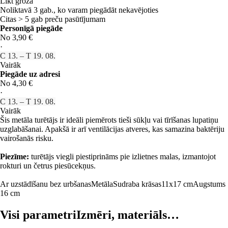
Likt grozā
Noliktavā 3 gab., ko varam piegādāt nekavējoties
Citas > 5 gab preču pasūtījumam
Personīgā piegāde
No 3,90 €
·
C 13. – T 19. 08.
Vairāk
Piegāde uz adresi
No 4,30 €
·
C 13. – T 19. 08.
Vairāk
Šis metāla turētājs ir ideāli piemērots tieši sūkļu vai tīrīšanas lupatiņu
uzglabāšanai. Apakšā ir arī ventilācijas atveres, kas samazina baktēriju
vairošanās risku.
Piezīme:
turētājs viegli piestiprināms pie izlietnes malas, izmantojot
rokturi un četrus piesūcekņus.
Ar uzstādīšanu bez urbšanas
Metāla
Sudraba krāsas
11x17 cm
Augstums
16 cm
Visi parametri
Izmēri, materiāls…