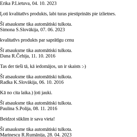
Erika P.
Lietuva
,
04. 10. 2023
Ļoti kvalitatīvs produkts, labi turas piestiprināts pie izlietnes.
Šī atsauksme tika automātiski tulkota.
Simona S.
Slovākija
,
07. 06. 2023
kvalitatīvs produkts par saprātīgu cenu
Šī atsauksme tika automātiski tulkota.
Dana R.
Čehija
,
11. 10. 2016
Tas der tieši tā, kā iedomājos, un ir skaists :-)
Šī atsauksme tika automātiski tulkota.
Radka K.
Slovākija
,
06. 10. 2016
Kā no cita laika.) ļoti jauki.
Šī atsauksme tika automātiski tulkota.
Paulina S.
Polija
,
08. 11. 2016
Beidzot sūklim ir sava vieta!
Šī atsauksme tika automātiski tulkota.
Marinescu R.
Rumānija
,
28. 04. 2023