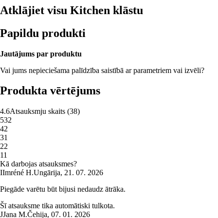
Atklājiet visu Kitchen klāstu
Papildu produkti
Jautājums par produktu
Vai jums nepieciešama palīdzība saistībā ar parametriem vai izvēli?
Produkta vērtējums
4.6
Atsauksmju skaits
(
38
)
5
32
4
2
3
1
2
2
1
1
Kā darbojas atsauksmes?
I
Imréné H.
Ungārija
,
21. 07. 2026
Piegāde varētu būt bijusi nedaudz ātrāka.
Šī atsauksme tika automātiski tulkota.
J
Jana M.
Čehija
,
07. 01. 2026