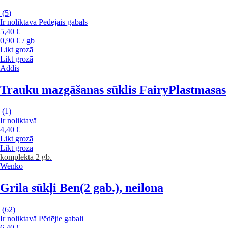
(
5
)
Ir noliktavā
Pēdējais gabals
5,40 €
0,90 € / gb
Likt grozā
Likt grozā
Addis
Trauku mazgāšanas sūklis Fairy
Plastmasas
(
1
)
Ir noliktavā
4,40 €
Likt grozā
Likt grozā
komplektā 2 gb.
Wenko
Grila sūkļi Ben
(2 gab.), neilona
(
62
)
Ir noliktavā
Pēdējie gabali
6,40 €