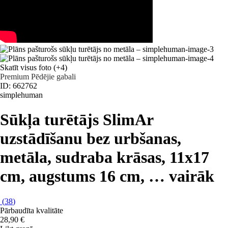
Skatīt visus foto
(+4)
Premium
Pēdējie gabali
ID: 662762
simplehuman
Sūkļa turētājs Slim
Ar
uzstādīšanu bez urbšanas,
metāla, sudraba krāsas, 11x17
cm, augstums 16 cm
, …
vairāk
(
38
)
Pārbaudīta kvalitāte
28,90 €