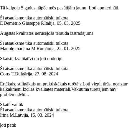
Tā kalpoja 5 gadus, tāpēc mēs pasūtījām jaunu. Ļoti apmierināti.
Šī atsauksme tika automātiski tulkota.
D
Demetrio Giuseppe P.
Itālija
,
05. 03. 2025
Augstas kvalitātes nerūsējošā tērauda izstrādājums
Šī atsauksme tika automātiski tulkota.
Manole mariana M.
Rumānija
,
22. 01. 2025
Skaisti, kvalitatīvi un ļoti noderīgi.
Šī atsauksme tika automātiski tulkota.
Соня Т.
Bulgārija
,
27. 08. 2024
Ērtākais, stilīgākais un praktiskākais turētājs.Ļoti viegli tīrās, neaiztur
kaļķakmeni.Izcilas kvalitātes materiāli.Vakuuma turētājiem nav
problēmu.Mū...
Skatīt vairāk
Šī atsauksme tika automātiski tulkota.
Irina M.
Latvija
,
15. 03. 2024
ļoti patīk