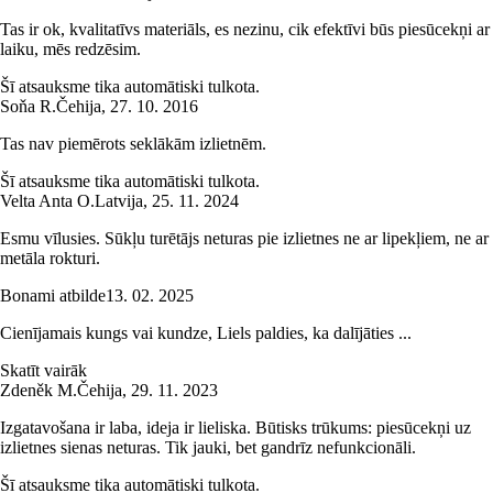
Tas ir ok, kvalitatīvs materiāls, es nezinu, cik efektīvi būs piesūcekņi ar
laiku, mēs redzēsim.
Šī atsauksme tika automātiski tulkota.
Soňa R.
Čehija
,
27. 10. 2016
Tas nav piemērots seklākām izlietnēm.
Šī atsauksme tika automātiski tulkota.
Velta Anta O.
Latvija
,
25. 11. 2024
Esmu vīlusies. Sūkļu turētājs neturas pie izlietnes ne ar lipekļiem, ne ar
metāla rokturi.
Bonami atbilde
13. 02. 2025
Cienījamais kungs vai kundze, Liels paldies, ka dalījāties ...
Skatīt vairāk
Zdeněk M.
Čehija
,
29. 11. 2023
Izgatavošana ir laba, ideja ir lieliska. Būtisks trūkums: piesūcekņi uz
izlietnes sienas neturas. Tik jauki, bet gandrīz nefunkcionāli.
Šī atsauksme tika automātiski tulkota.