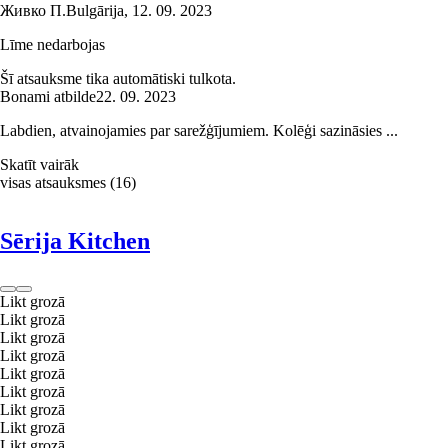
Живко П.
Bulgārija
,
12. 09. 2023
Līme nedarbojas
Šī atsauksme tika automātiski tulkota.
Bonami atbilde
22. 09. 2023
Labdien, atvainojamies par sarežģījumiem. Kolēģi sazināsies ...
Skatīt vairāk
visas atsauksmes
(
16
)
Sērija Kitchen
Likt grozā
Likt grozā
Likt grozā
Likt grozā
Likt grozā
Likt grozā
Likt grozā
Likt grozā
Likt grozā