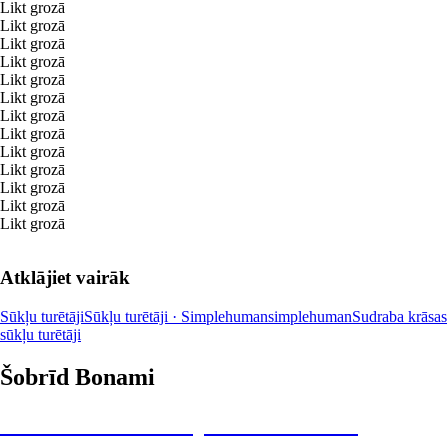
Likt grozā
Likt grozā
Likt grozā
Likt grozā
Likt grozā
Likt grozā
Likt grozā
Likt grozā
Likt grozā
Likt grozā
Likt grozā
Likt grozā
Likt grozā
Atklājiet vairāk
Sūkļu turētāji
Sūkļu turētāji · Simplehuman
simplehuman
Sudraba krāsas
sūkļu turētāji
Šobrīd Bonami
Summer Sale: līdz pat 40% atlaide