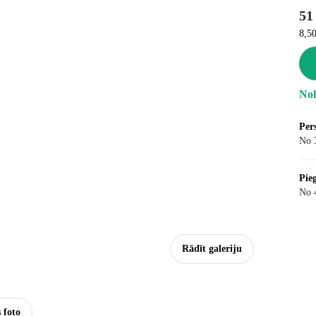
51
8,50
Nol
Per
No 
Pie
No 
Rādīt galeriju
s foto