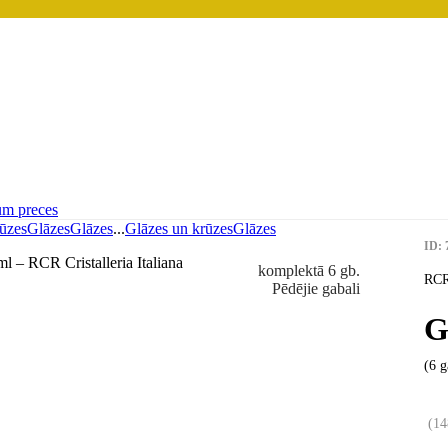
um preces
ūzes
Glāzes
Glāzes
...
Glāzes un krūzes
Glāzes
ID: 
komplektā 6 gb.
RCR 
Pēdējie gabali
G
(6 g
(
14