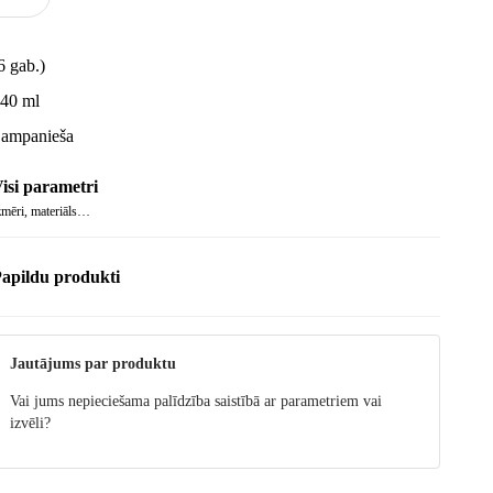
6 gab.)
40 ml
ampanieša
isi parametri
zmēri, materiāls…
apildu produkti
Jautājums par produktu
Vai jums nepieciešama palīdzība saistībā ar parametriem vai
izvēli?