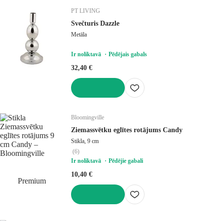
PT LIVING
Svečturis Dazzle
Metāla
Ir noliktavā
Pēdējais gabals
32,40 €
LIKT GROZĀ
Bloomingville
Ziemassvētku eglītes rotājums Candy
Stikla, 9 cm
(
6
)
Ir noliktavā
Pēdējie gabali
10,40 €
Premium
LIKT GROZĀ