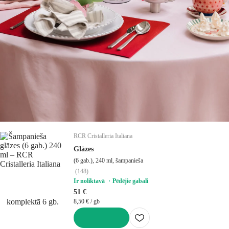
RCR Cristalleria Italiana
Glāzes
(6 gab.), 240 ml, šampanieša
(
148
)
Ir noliktavā
Pēdējie gabali
51 €
komplektā 6 gb.
8,50 € / gb