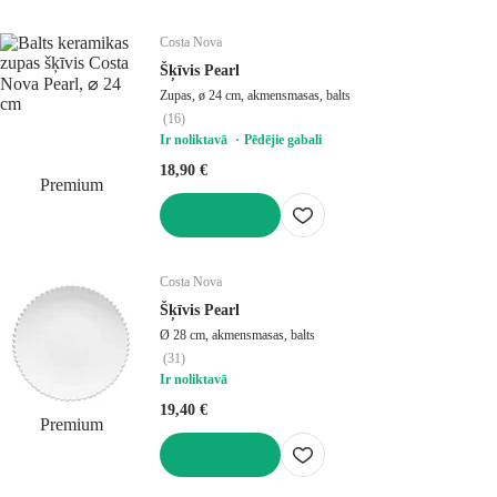
LIKT GROZĀ
Costa Nova
Šķīvis Pearl
Zupas, ø 24 cm, akmensmasas, balts
(
16
)
Ir noliktavā
Pēdējie gabali
18,90 €
Premium
LIKT GROZĀ
Costa Nova
Šķīvis Pearl
Ø 28 cm, akmensmasas, balts
(
31
)
Ir noliktavā
19,40 €
Premium
LIKT GROZĀ