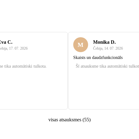
Eva C.
Monika D.
M
ehija
,
17. 07. 2026
Čehija
,
14. 07. 2026
Skaists un daudzfunkcionāls
e tika automātiski tulkota.
Šī atsauksme tika automātiski tulkot
visas atsauksmes
(
55
)