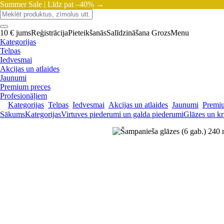
Summer Sale |
Līdz pat –40% →
10 € jums
Reģistrācija
Pieteikšanās
Salīdzināšana
Grozs
Menu
Kategorijas
Telpas
Iedvesmai
Akcijas un atlaides
Jaunumi
Premium preces
Profesionāļiem
Kategorijas
Telpas
Iedvesmai
Akcijas un atlaides
Jaunumi
Premi
Sākums
Kategorijas
Virtuves piederumi un galda piederumi
Glāzes un kr