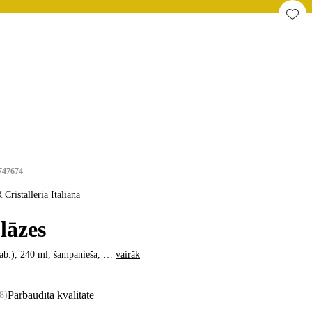
747674
Cristalleria Italiana
lāzes
ab.), 240 ml, šampanieša
, …
vairāk
Pārbaudīta kvalitāte
8
)