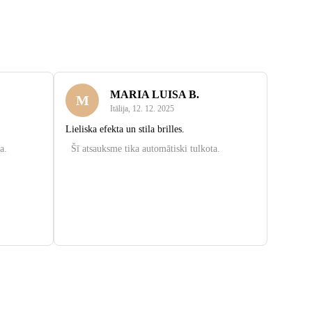
MARIA LUISA B.
M
Itālija
,
12. 12. 2025
Lieliska efekta un stila brilles.
a.
Šī atsauksme tika automātiski tulkota.