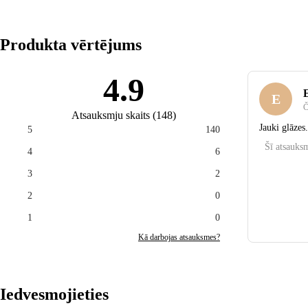
Produkta vērtējums
4.9
E
Č
Atsauksmju skaits
(
148
)
Jauki glāzes.
5
140
Šī atsauksm
4
6
3
2
2
0
1
0
Kā darbojas atsauksmes?
Iedvesmojieties