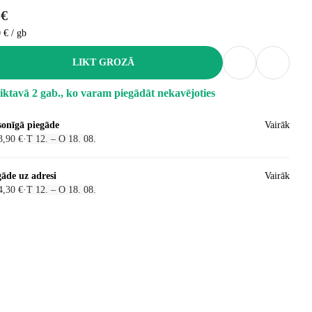
 €
 € / gb
LIKT GROZĀ
iktavā 2 gab., ko varam piegādāt nekavējoties
sonīgā piegāde
Vairāk
3,90 €
·
T 12. – O 18. 08.
gāde uz adresi
Vairāk
4,30 €
·
T 12. – O 18. 08.