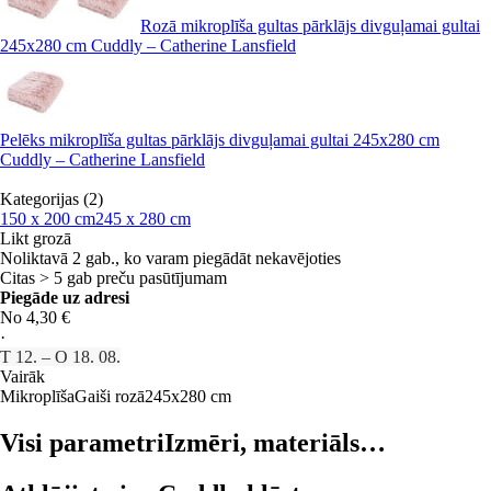
Rozā mikroplīša gultas pārklājs divguļamai gultai
245x280 cm Cuddly – Catherine Lansfield
Pelēks mikroplīša gultas pārklājs divguļamai gultai 245x280 cm
Cuddly – Catherine Lansfield
Kategorijas (2)
150 x 200 cm
245 x 280 cm
Likt grozā
Noliktavā 2 gab., ko varam piegādāt nekavējoties
Citas > 5 gab preču pasūtījumam
Piegāde uz adresi
No 4,30 €
·
T 12. – O 18. 08.
Vairāk
Mikroplīša
Gaiši rozā
245x280 cm
Visi parametri
Izmēri, materiāls…