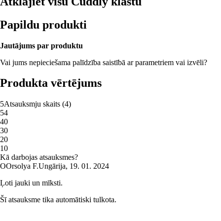
Atklājiet visu Cuddly klāstu
Papildu produkti
Jautājums par produktu
Vai jums nepieciešama palīdzība saistībā ar parametriem vai izvēli?
Produkta vērtējums
5
Atsauksmju skaits
(
4
)
5
4
4
0
3
0
2
0
1
0
Kā darbojas atsauksmes?
O
Orsolya F.
Ungārija
,
19. 01. 2024
Ļoti jauki un mīksti.
Šī atsauksme tika automātiski tulkota.