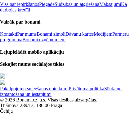
Viss par iepirkšanos
Piegāde
Sūdzības un atgriešana
Maksājumi
Kā
darbojas kredīti
Vairāk par bonami
Kontakti
Par mums
Bonami zīmoli
Dāvanu kartes
Medijiem
Partneru
programma
Bonami uzņēmumiem
Lejupielādēt mobilo aplikāciju
Sekojiet mums sociālajos tīklos
Pakalpojumu sniegšanas noteikumi
Privātuma politika
Sīkdatņu
izmantošana un iestatījumi
© 2026 Bonami.cz, a.s. Visas tiesības aizsargātas.
Thámova 289/13, 186 00 Prāga
Čehija