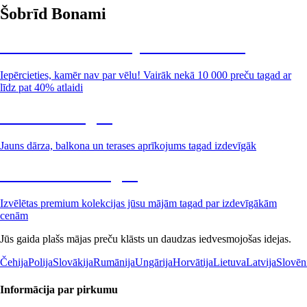
Šobrīd Bonami
Summer Sale: līdz pat 40% atlaide
Iepērcieties, kamēr nav par vēlu! Vairāk nekā 10 000 preču tagad ar
līdz pat 40% atlaidi
Dārzs izdevīgāk
Jauns dārza, balkona un terases aprīkojums tagad izdevīgāk
Premium izdevīgāk
Izvēlētas premium kolekcijas jūsu mājām tagad par izdevīgākām
cenām
Jūs gaida plašs mājas preču klāsts un daudzas iedvesmojošas idejas.
Čehija
Polija
Slovākija
Rumānija
Ungārija
Horvātija
Lietuva
Latvija
Slovēn
Informācija par pirkumu