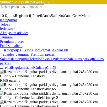
Summer Sale |
Līdz pat –40% →
10 € jums
Reģistrācija
Pieteikšanās
Salīdzināšana
Grozs
Menu
Kategorijas
Telpas
Iedvesmai
Akcijas un atlaides
Jaunumi
Premium preces
Profesionāļiem
Kategorijas
Telpas
Iedvesmai
Akcijas un
atlaides
Jaunumi
Premium preces
Sākums
Kategorijas
Tekstils
Tekstils guļamistabai
Gultas pārklāji
Gultas
pārklāji
...
Tekstils guļamistabai
Gultas pārklāji
Rādīt galeriju