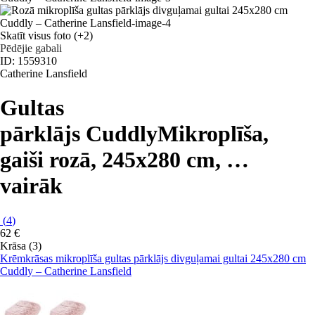
Skatīt visus foto
(+2)
Pēdējie gabali
ID: 1559310
Catherine Lansfield
Gultas
pārklājs Cuddly
Mikroplīša,
gaiši rozā, 245x280 cm
, …
vairāk
(
4
)
62 €
Krāsa (3)
Krēmkrāsas mikroplīša gultas pārklājs divguļamai gultai 245x280 cm
Cuddly – Catherine Lansfield