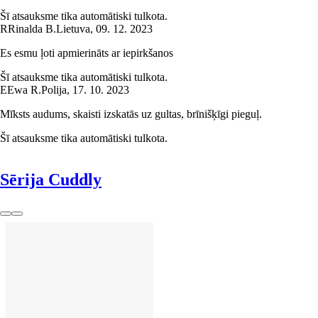
Šī atsauksme tika automātiski tulkota.
R
Rinalda B.
Lietuva
,
09. 12. 2023
Es esmu ļoti apmierināts ar iepirkšanos
Šī atsauksme tika automātiski tulkota.
E
Ewa R.
Polija
,
17. 10. 2023
Mīksts audums, skaisti izskatās uz gultas, brīnišķīgi pieguļ.
Šī atsauksme tika automātiski tulkota.
Sērija Cuddly