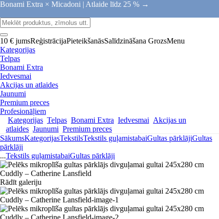
Bonami Extra × Micadoni |
Atlaide līdz 25 % →
10 € jums
Reģistrācija
Pieteikšanās
Salīdzināšana
Grozs
Menu
Kategorijas
Telpas
Bonami Extra
Iedvesmai
Akcijas un atlaides
Jaunumi
Premium preces
Profesionāļiem
Kategorijas
Telpas
Bonami Extra
Iedvesmai
Akcijas un
atlaides
Jaunumi
Premium preces
Sākums
Kategorijas
Tekstils
Tekstils guļamistabai
Gultas pārklāji
Gultas
pārklāji
...
Tekstils guļamistabai
Gultas pārklāji
Rādīt galeriju