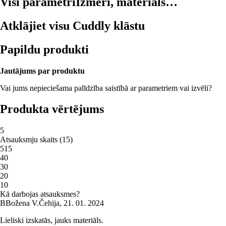
Visi parametri
Izmēri, materiāls…
Atklājiet visu Cuddly klāstu
Papildu produkti
Jautājums par produktu
Vai jums nepieciešama palīdzība saistībā ar parametriem vai izvēli?
Produkta vērtējums
5
Atsauksmju skaits
(
15
)
5
15
4
0
3
0
2
0
1
0
Kā darbojas atsauksmes?
B
Božena V.
Čehija
,
21. 01. 2024
Lieliski izskatās, jauks materiāls.