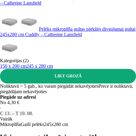
– Catherine Lansfield
Pelēks mikroplīša gultas pārklājs divguļamai gultai
245x280 cm Cuddly – Catherine Lansfield
Kategorijas (2)
150 x 200 cm
245 x 280 cm
LIKT GROZĀ
Noliktavā > 5 gab., ko varam piegādāt nekavējoties
Prece ir noliktavā,
piegādājam nekavējoties
Piegāde uz adresi
No 4,30 €
·
C 13. – T 19. 08.
Vairāk
Mikroplīša
Gaiši pelēks
245x280 cm