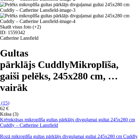
Skatīt visus foto
(+2)
ID: 1559342
Catherine Lansfield
Gultas
pārklājs Cuddly
Mikroplīša,
gaiši pelēks, 245x280 cm
, …
vairāk
(
15
)
62 €
Krāsa (3)
Krēmkrāsas mikroplīša gultas pārklājs divguļamai gultai 245x280 cm
Cuddly – Catherine Lansfield
Rozā mikroplīša gultas pārklājs divguļamai gultai 245x280 cm Cuddly