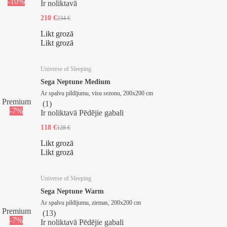
-10%
Ir noliktavā
210 €
234 €
Likt grozā
Likt grozā
Universe of Sleeping
Sega Neptune Medium
Ar spalvu pildījumu, visu sezonu, 200x200 cm
Premium
(
1
)
-7%
Ir noliktavā
Pēdējie gabali
118 €
128 €
Likt grozā
Likt grozā
Universe of Sleeping
Sega Neptune Warm
Ar spalvu pildījumu, ziemas, 200x200 cm
Premium
(
13
)
-7%
Ir noliktavā
Pēdējie gabali