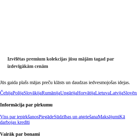
Premium
izdevīgāk
Izvēlētas premium kolekcijas jūsu mājām tagad par
izdevīgākām cenām
Jūs gaida plašs mājas preču klāsts un daudzas iedvesmojošas idejas.
Čehija
Polija
Slovākija
Rumānija
Ungārija
Horvātija
Lietuva
Latvija
Slovēn
Informācija par pirkumu
Viss par iepirkšanos
Piegāde
Sūdzības un atgriešana
Maksājumi
Kā
darbojas kredīti
Vairāk par bonami