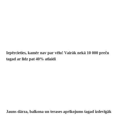
Summer Sale:
līdz pat 40%
atlaide
Iepērcieties, kamēr nav par vēlu! Vairāk nekā 10 000 preču
tagad ar līdz pat 40% atlaidi
Dārzs izdevīgāk
Jauns dārza, balkona un terases aprīkojums tagad izdevīgāk