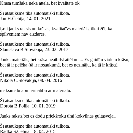
Krāsa tumšāka nekā attēlā, bet kvalitāte ok
Šī atsauksme tika automātiski tulkota.
Jan H.
Čehija
,
14. 01. 2021
Ļoti jauks raksts un krāsas, kvalitatīvs materiāls, tikai žēl, ka
spilveniem nav aizdares.
Šī atsauksme tika automātiski tulkota.
Stanislava B.
Slovākija
,
23. 02. 2017
Jauks materiāls, bet krāsa neatbilst attēlam ... Es gaidīju violetu krāsu,
bet tā ir pelēka (tā ir nosaukumā, bet es nezināju, ka tā ir krāsa).
Šī atsauksme tika automātiski tulkota.
Nikola C.
Slovākija
,
08. 04. 2016
maksimālu apmierinātību ar materiālu.
Šī atsauksme tika automātiski tulkota.
Dorota B.
Polija
,
10. 01. 2019
Jauks raksts,bet es dodu priekšroku tīrai kokvilnas gultasveļai.
Šī atsauksme tika automātiski tulkota.
Radka S.
Čehija
,
18. 04. 2015