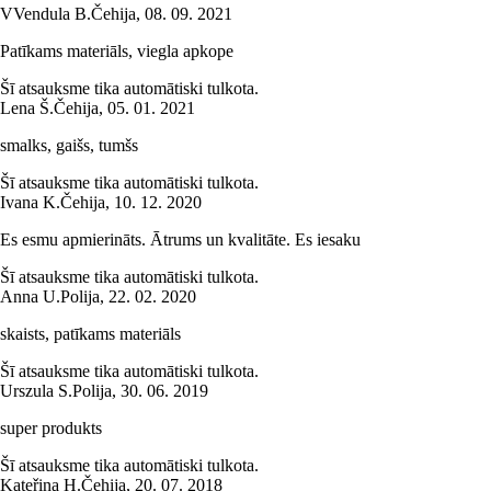
V
Vendula B.
Čehija
,
08. 09. 2021
Patīkams materiāls, viegla apkope
Šī atsauksme tika automātiski tulkota.
Lena Š.
Čehija
,
05. 01. 2021
smalks, gaišs, tumšs
Šī atsauksme tika automātiski tulkota.
Ivana K.
Čehija
,
10. 12. 2020
Es esmu apmierināts. Ātrums un kvalitāte. Es iesaku
Šī atsauksme tika automātiski tulkota.
Anna U.
Polija
,
22. 02. 2020
skaists, patīkams materiāls
Šī atsauksme tika automātiski tulkota.
Urszula S.
Polija
,
30. 06. 2019
super produkts
Šī atsauksme tika automātiski tulkota.
Kateřina H.
Čehija
,
20. 07. 2018