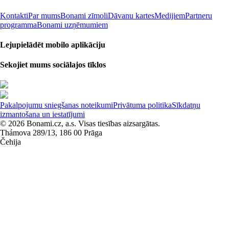
Kontakti
Par mums
Bonami zīmoli
Dāvanu kartes
Medijiem
Partneru
programma
Bonami uzņēmumiem
Lejupielādēt mobilo aplikāciju
Sekojiet mums sociālajos tīklos
Pakalpojumu sniegšanas noteikumi
Privātuma politika
Sīkdatņu
izmantošana un iestatījumi
© 2026 Bonami.cz, a.s. Visas tiesības aizsargātas.
Thámova 289/13, 186 00 Prāga
Čehija