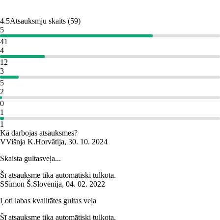
4.5
Atsauksmju skaits
(
59
)
5
41
4
12
3
5
2
0
1
1
Kā darbojas atsauksmes?
V
Višnja K.
Horvātija
,
30. 10. 2024
Skaista gultasveļa...
Šī atsauksme tika automātiski tulkota.
S
Simon Š.
Slovēnija
,
04. 02. 2022
Ļoti labas kvalitātes gultas veļa
Šī atsauksme tika automātiski tulkota.