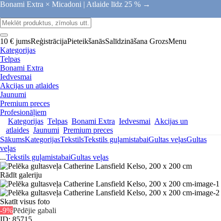
Bonami Extra × Micadoni |
Atlaide līdz 25 % →
10 € jums
Reģistrācija
Pieteikšanās
Salīdzināšana
Grozs
Menu
Kategorijas
Telpas
Bonami Extra
Iedvesmai
Akcijas un atlaides
Jaunumi
Premium preces
Profesionāļiem
Kategorijas
Telpas
Bonami Extra
Iedvesmai
Akcijas un
atlaides
Jaunumi
Premium preces
Sākums
Kategorijas
Tekstils
Tekstils guļamistabai
Gultas veļas
Gultas
veļas
...
Tekstils guļamistabai
Gultas veļas
Rādīt galeriju
Skatīt visus foto
-9%
Pēdējie gabali
ID: 85715