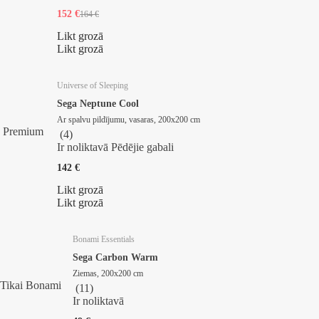
152 €
164 €
Likt grozā
Likt grozā
Universe of Sleeping
Sega Neptune Cool
Ar spalvu pildījumu, vasaras, 200x200 cm
Premium
(
4
)
Ir noliktavā
Pēdējie gabali
142 €
Likt grozā
Likt grozā
Bonami Essentials
Sega Carbon Warm
Ziemas, 200x200 cm
Tikai Bonami
(
11
)
Ir noliktavā