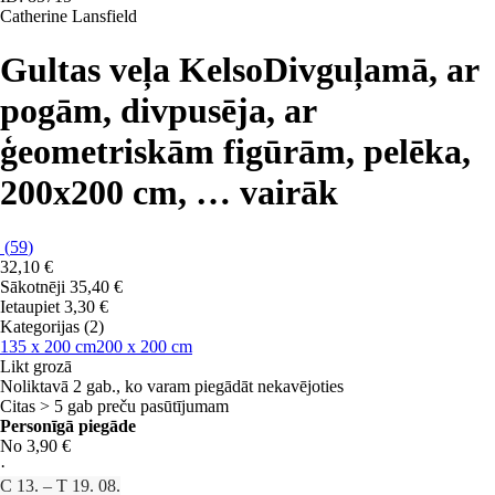
Catherine Lansfield
Gultas veļa Kelso
Divguļamā, ar
pogām, divpusēja, ar
ģeometriskām figūrām, pelēka,
200x200 cm
, …
vairāk
(
59
)
32,10 €
Sākotnēji
35,40 €
Ietaupiet 3,30 €
Kategorijas (2)
135 x 200 cm
200 x 200 cm
Likt grozā
Noliktavā 2 gab., ko varam piegādāt nekavējoties
Citas > 5 gab preču pasūtījumam
Personīgā piegāde
No 3,90 €
·
C 13. – T 19. 08.