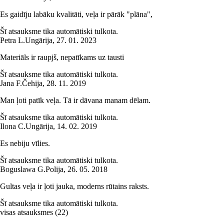
Es gaidīju labāku kvalitāti, veļa ir pārāk "plāna",
Šī atsauksme tika automātiski tulkota.
Petra L.
Ungārija
,
27. 01. 2023
Materiāls ir raupjš, nepatīkams uz tausti
Šī atsauksme tika automātiski tulkota.
Jana F.
Čehija
,
28. 11. 2019
Man ļoti patīk veļa. Tā ir dāvana manam dēlam.
Šī atsauksme tika automātiski tulkota.
Ilona C.
Ungārija
,
14. 02. 2019
Es nebiju vīlies.
Šī atsauksme tika automātiski tulkota.
Boguslawa G.
Polija
,
26. 05. 2018
Gultas veļa ir ļoti jauka, moderns rūtains raksts.
Šī atsauksme tika automātiski tulkota.
visas atsauksmes
(
22
)