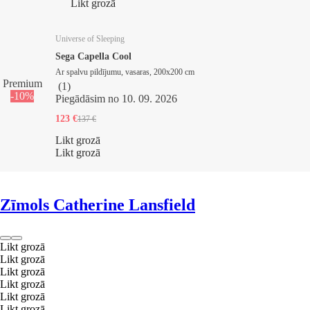
Likt grozā
Universe of Sleeping
Sega Capella Cool
Ar spalvu pildījumu, vasaras, 200x200 cm
Premium
(
1
)
-10%
Piegādāsim no 10. 09. 2026
123 €
137 €
Likt grozā
Likt grozā
Zīmols Catherine Lansfield
Likt grozā
Likt grozā
Likt grozā
Likt grozā
Likt grozā
Likt grozā