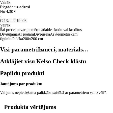
Vairāk
Piegāde uz adresi
No 4,30 €
·
C 13. – T 19. 08.
Vairāk
Šai precei nevar piemērot atlaides kodu vai kredītus
Divguļamā
Ar pogām
Divpusēja
Ar ģeometriskām
figūrām
Pelēka
200x200 cm
Visi parametri
Izmēri, materiāls…
Atklājiet visu Kelso Check klāstu
Papildu produkti
Jautājums par produktu
Vai jums nepieciešama palīdzība saistībā ar parametriem vai izvēli?
Produkta vērtējums