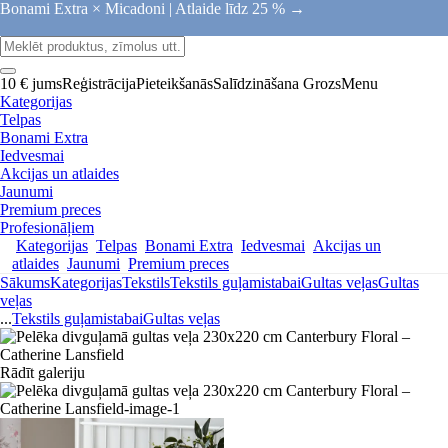
Bonami Extra × Micadoni |
Atlaide līdz 25 % →
10 € jums
Reģistrācija
Pieteikšanās
Salīdzināšana
Grozs
Menu
Kategorijas
Telpas
Bonami Extra
Iedvesmai
Akcijas un atlaides
Jaunumi
Premium preces
Profesionāļiem
Kategorijas
Telpas
Bonami Extra
Iedvesmai
Akcijas un
atlaides
Jaunumi
Premium preces
Sākums
Kategorijas
Tekstils
Tekstils guļamistabai
Gultas veļas
Gultas
veļas
...
Tekstils guļamistabai
Gultas veļas
Rādīt galeriju