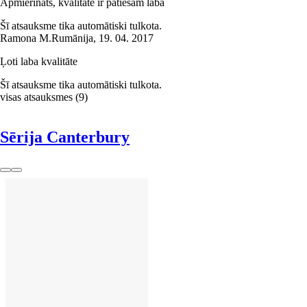
Apmierināts, kvalitāte ir patiešām laba
Šī atsauksme tika automātiski tulkota.
Ramona M.
Rumānija
,
19. 04. 2017
Ļoti laba kvalitāte
Šī atsauksme tika automātiski tulkota.
visas atsauksmes
(
9
)
Sērija Canterbury