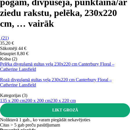
pogām, divpusēja, punktaina/ar
ziedu rakstu, pelēka, 230x220
cm
, …
vairāk
(
21
)
35,20 €
Sākotnēji
44 €
Ietaupiet 8,80 €
Krāsa (2)
Pelēka divguļamā gultas veļa 230x220 cm Canterbury Floral –
Catherine Lansfield
Rozā divguļamā gultas veļa 230x220 cm Canterbury Floral –
Catherine Lansfield
Kategorijas (3)
135 x 200 cm
200 x 200 cm
230 x 220 cm
LIKT GROZĀ
Noliktavā 1 gab., ko varam piegādāt nekavējoties
Citas > 5 gab preču pasūtījumam