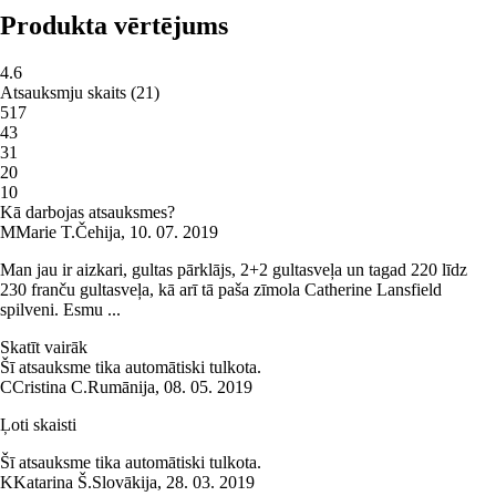
Produkta vērtējums
4.6
Atsauksmju skaits
(
21
)
5
17
4
3
3
1
2
0
1
0
Kā darbojas atsauksmes?
M
Marie T.
Čehija
,
10. 07. 2019
Man jau ir aizkari, gultas pārklājs, 2+2 gultasveļa un tagad 220 līdz
230 franču gultasveļa, kā arī tā paša zīmola Catherine Lansfield
spilveni. Esmu ...
Skatīt vairāk
Šī atsauksme tika automātiski tulkota.
C
Cristina C.
Rumānija
,
08. 05. 2019
Ļoti skaisti
Šī atsauksme tika automātiski tulkota.
K
Katarina Š.
Slovākija
,
28. 03. 2019