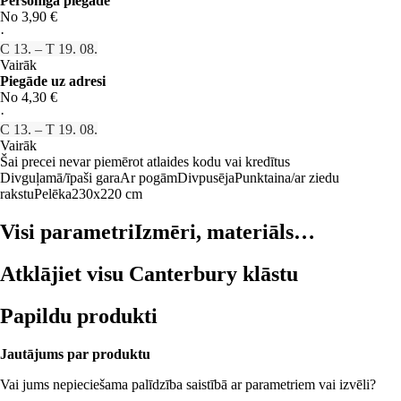
Personīgā piegāde
No 3,90 €
·
C 13. – T 19. 08.
Vairāk
Piegāde uz adresi
No 4,30 €
·
C 13. – T 19. 08.
Vairāk
Šai precei nevar piemērot atlaides kodu vai kredītus
Divguļamā/īpaši gara
Ar pogām
Divpusēja
Punktaina/ar ziedu
rakstu
Pelēka
230x220 cm
Visi parametri
Izmēri, materiāls…
Atklājiet visu Canterbury klāstu
Papildu produkti
Jautājums par produktu
Vai jums nepieciešama palīdzība saistībā ar parametriem vai izvēli?