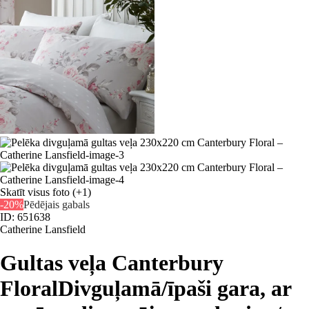
Skatīt visus foto
(+1)
-20%
Pēdējais gabals
ID: 651638
Catherine Lansfield
Gultas veļa Canterbury
Floral
Divguļamā/īpaši gara, ar